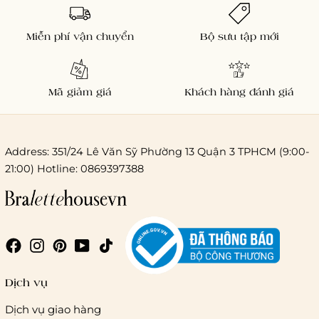
Miễn phí vận chuyển
Bộ sưu tập mới
Mã giảm giá
Khách hàng đánh giá
Address: 351/24 Lê Văn Sỹ Phường 13 Quận 3 TPHCM (9:00-
21:00) Hotline: 0869397388
Chi phí giao hàng
Giao hàng trong ngày (hoả tốc)
Dịch vụ
Dịch vụ giao hàng