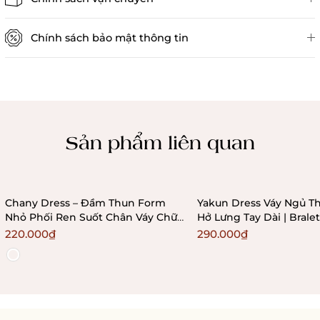
Chính sách bảo mật thông tin
Chính sách kiểm hàng
Sản phẩm liên quan
Chany Dress – Đầm Thun Form
Yakun Dress Váy Ngủ Th
Nhỏ Phối Ren Suốt Chân Váy Chữ
Hở Lưng Tay Dài | Bral
A Ôm Sát Bralettehousevn
220.000₫
290.000₫