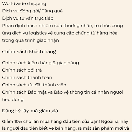
Worldwide shipping
Giao hàng tiêu chuẩn:
Dịch vụ đóng gói/ Tặng quà
Hồ Chí Minh:
Áp dụng theo bảng giá cước của ĐVVC
Dịch vụ tư vấn trực tiếp
Vietelpost/ Giaohangtietkiem và 1 số đối tác vận chuyển
Phân định trách nhiệm của thương nhân, tổ chức cung
khác
ứng dịch vụ logistics về cung cấp chứng từ hàng hóa
Hà Nội và các tỉnh thành khác:
Áp dụng theo bảng giá
trong quá trình giao nhận
cước của ĐVVC Vietelpost/ Giaohangtietkiem... và 1 số đối
tác vận chuyển khác
Chính sách khách hàng
Chính sách kiểm hàng & giao hàng
Thời gian giao hàng
Chính sách đổi trả
Hồ Chí Minh:
Chính sách thanh toán
Chính sách ưu đãi thành viên
Hà Nội và các tỉnh thành khá
Chính sách Bảo mật và Bảo vệ thông tin cá nhân người
tiêu dùng
Đăng ký lấy mã giảm giá
Lưu ý chung về chính sách vận chuyển
Giảm 10% cho lần mua hàng đầu tiên của bạn! Ngoài ra, hãy
1 triệu đồng
là người đầu tiên biết về bán hàng, ra mắt sản phẩm mới và