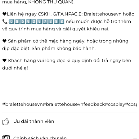
mua hàng, KHÔNG THỬ QUẦN).
❤️Liên hệ ngay CSKH, G/FA.NPAG.E: Bralettehousevn hoặc
📞:0️⃣8️⃣6️⃣9️⃣3️⃣9️⃣7️⃣3️⃣8️⃣8️⃣ nếu muốn được hỗ trợ thêm
về quy trình mua hàng và giải quyết khiếu nại.
❤️ Sản phẩm có thể mặc hàng ngày, hoặc trong những
dịp đặc biệt. Sản phẩm không bảo hành.
❤️ Khách hàng vui lòng đọc kĩ quy định đổi trả ngay bên
dưới nhé ạ!
#bralettehousevn#bralettehousevnfeedback#cosplay#co
Ưu đãi thành viên
Đánh giá sản phẩm
Chính sách vận chuyển