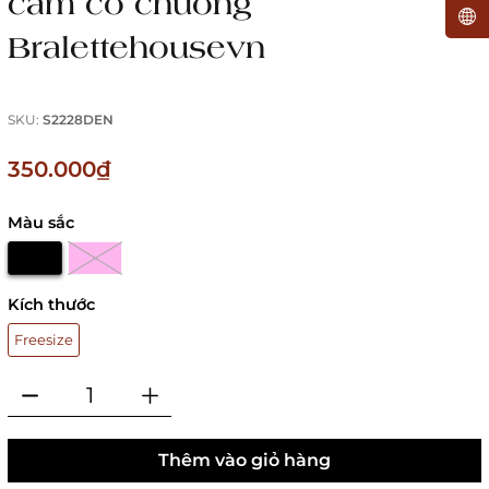
cảm có chuông
Bralettehousevn
SKU:
S2228DEN
350.000₫
Màu sắc
Kích thước
Freesize
Thêm vào giỏ hàng