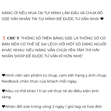
NÀNG ƠI NẾU MUA TẠI TỤI MÌNH LẦN ĐẦU VÀ CHƯA RÕ
SIZE HÃY NHẮN TIN TỤI MÌNH ĐỂ ĐƯỢC TƯ VẤN NHA! ❤️
❗️ 𝐂𝐇𝐔́ 𝐘́: THÔNG SỐ TRÊN BẢNG SIZE LÀ THÔNG SỐ CƠ
BẢN NÊN CÓ THỂ SẼ SAI LỆCH VỚI MỘT SỐ DÁNG NGƯỜI
KHÁC NHAU. NẾU NÀNG VẪN CHƯA YÊN TÂM THÌ HÃY
NHẮN SHOP ĐỂ ĐƯỢC TƯ VẤN KĨ HƠN NHÉ!
❤️Hình nền sản phẩm tự chụp, cam kết hàng y ảnh chụp,
feedback chân thực của khách mỗi ngày.
❤️Màu có thể khác 1 tí so với thực tế do điều kiện ánh
sáng.
❤️Nhận đổi size trong vòng 2 ngày ( giữ tag và hoá đơn