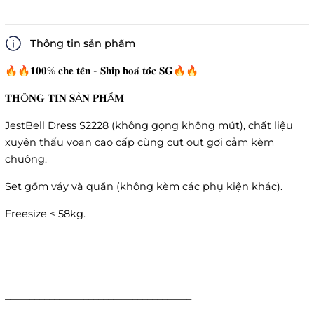
Thông tin sản phẩm
🔥🔥𝟏𝟎𝟎% 𝐜𝐡𝐞 𝐭𝐞̂𝐧 - 𝐒𝐡𝐢𝐩 𝐡𝐨𝐚̉ 𝐭𝐨̂́𝐜 𝐒𝐆🔥🔥
𝐓𝐇Ô𝐍𝐆 𝐓𝐈𝐍 𝐒Ả𝐍 𝐏𝐇Ẩ𝐌
JestBell Dress S2228 (không gọng không mút), chất liệu
xuyên thấu voan cao cấp cùng cut out gợi cảm kèm
chuông.
Set gồm váy và quần (không kèm các phụ kiện khác).
Freesize < 58kg.
______________________________________