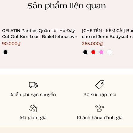
Sản phẩm liên quan
GELATIN Panties Quần Lót Hở Đáy
[CHE TÊN - KÈM CÀI] Bo
Cut Out Kim Loại | Bralettehousevn
cho nữ Jemi Bodysuit r
không gọng không mú
90.000₫
265.000₫
Bralettehousevn
Miễn phí vận chuyển
Bộ sưu tập mới
Mã giảm giá
Khách hàng đánh giá