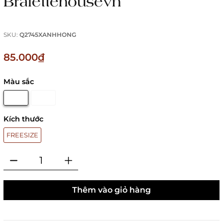
Bralettehousevn
SKU:
Q2745XANHHONG
85.000₫
Màu sắc
Kích thước
FREESIZE
Thêm vào giỏ hàng