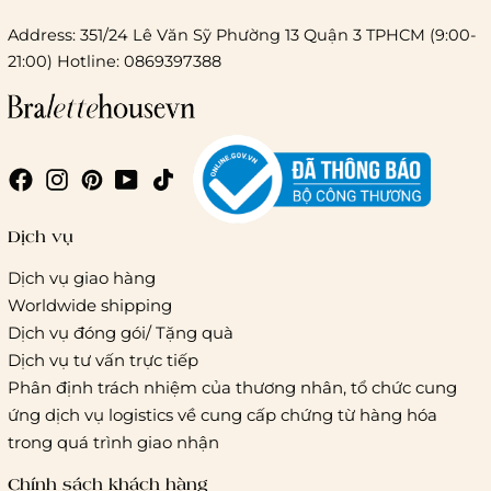
Address: 351/24 Lê Văn Sỹ Phường 13 Quận 3 TPHCM (9:00-
21:00) Hotline: 0869397388
Chi phí giao hàng
Giao hàng trong ngày (hoả tốc)
Dịch vụ
Dịch vụ giao hàng
Worldwide shipping
Giao hàng tiêu chuẩn:
Dịch vụ đóng gói/ Tặng quà
Hồ Chí Minh:
Áp dụng theo bảng giá cước của ĐVVC
Dịch vụ tư vấn trực tiếp
Vietelpost/ Giaohangtietkiem và 1 số đối tác vận chuyển
Phân định trách nhiệm của thương nhân, tổ chức cung
khác
ứng dịch vụ logistics về cung cấp chứng từ hàng hóa
Hà Nội và các tỉnh thành khác:
Áp dụng theo bảng giá
trong quá trình giao nhận
cước của ĐVVC Vietelpost/ Giaohangtietkiem... và 1 số đối
tác vận chuyển khác
Chính sách khách hàng