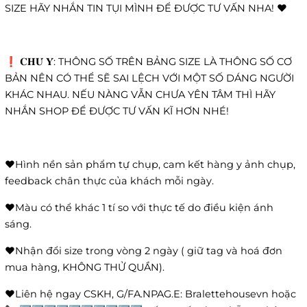
SIZE HÃY NHẮN TIN TỤI MÌNH ĐỂ ĐƯỢC TƯ VẤN NHA! ❤️
❗️ 𝐂𝐇𝐔́ 𝐘́: THÔNG SỐ TRÊN BẢNG SIZE LÀ THÔNG SỐ CƠ
BẢN NÊN CÓ THỂ SẼ SAI LỆCH VỚI MỘT SỐ DÁNG NGƯỜI
KHÁC NHAU. NẾU NÀNG VẪN CHƯA YÊN TÂM THÌ HÃY
NHẮN SHOP ĐỂ ĐƯỢC TƯ VẤN KĨ HƠN NHÉ!
❤️Hình nền sản phẩm tự chụp, cam kết hàng y ảnh chụp,
feedback chân thực của khách mỗi ngày.
❤️Màu có thể khác 1 tí so với thực tế do điều kiện ánh
sáng.
❤️Nhận đổi size trong vòng 2 ngày ( giữ tag và hoá đơn
mua hàng, KHÔNG THỬ QUẦN).
❤️Liên hệ ngay CSKH, G/FA.NPAG.E: Bralettehousevn hoặc