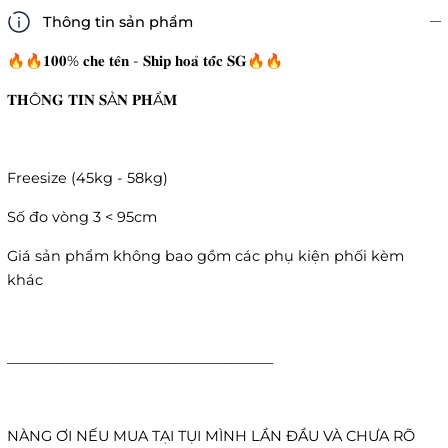
Thông tin sản phẩm
🔥🔥𝟏𝟎𝟎% 𝐜𝐡𝐞 𝐭𝐞̂𝐧 - 𝐒𝐡𝐢𝐩 𝐡𝐨𝐚̉ 𝐭𝐨̂́𝐜 𝐒𝐆🔥🔥
𝐓𝐇Ô𝐍𝐆 𝐓𝐈𝐍 𝐒Ả𝐍 𝐏𝐇Ẩ𝐌
Freesize (45kg - 58kg)
Số đo vòng 3 < 95cm
Giá sản phẩm không bao gồm các phụ kiện phối kèm
khác
______________________________________
NÀNG ƠI NẾU MUA TẠI TỤI MÌNH LẦN ĐẦU VÀ CHƯA RÕ