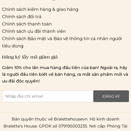
Chính sách kiểm hàng & giao hàng
Thời gian giao hàng
Chính sách đổi trả
Hồ Chí Minh:
Chính sách thanh toán
Chính sách ưu đãi thành viên
Hà Nội và các tỉnh thành khá
Chính sách Bảo mật và Bảo vệ thông tin cá nhân người
tiêu dùng
Đăng ký lấy mã giảm giá
Lưu ý chung về chính sách vận chuyển
Giảm 10% cho lần mua hàng đầu tiên của bạn! Ngoài ra, hãy
1 triệu đồng
là người đầu tiên biết về bán hàng, ra mắt sản phẩm mới và
giao hàng trong ngày
Bralettehousevn
hỗ trợ
ưu đãi độc quyền!
chi phí vận chuyển là 20.000
giao hàng tiêu chuẩn
miễn phí ship
ĐĂNG KÝ
toàn quốc
.
Bản quyền thuộc về Bralettehousevn. Hộ kinh doanh
Bralette's House. GPDK số 079195003235. Nơi cấp: Phòng Tài