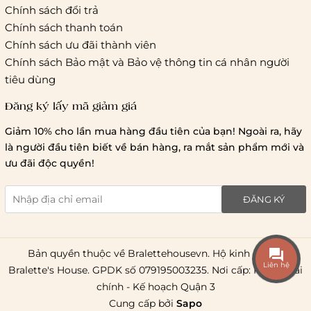
Thời gian giao hàng
Chính sách đổi trả
Hồ Chí Minh:
Chính sách thanh toán
Chính sách ưu đãi thành viên
Hà Nội và các tỉnh thành khá
Chính sách Bảo mật và Bảo vệ thông tin cá nhân người
tiêu dùng
Đăng ký lấy mã giảm giá
Lưu ý chung về chính sách vận chuyển
Giảm 10% cho lần mua hàng đầu tiên của bạn! Ngoài ra, hãy
1 triệu đồng
là người đầu tiên biết về bán hàng, ra mắt sản phẩm mới và
giao hàng trong ngày
Bralettehousevn
hỗ trợ
ưu đãi độc quyền!
chi phí vận chuyển là 20.000
giao hàng tiêu chuẩn
miễn phí ship
ĐĂNG KÝ
toàn quốc
.
Bản quyền thuộc về Bralettehousevn. Hộ kinh doanh
Liên hệ
Bralette's House. GPDK số 079195003235. Nơi cấp: Phòng Tài
chính - Kế hoạch Quận 3
Cung cấp bởi
Sapo