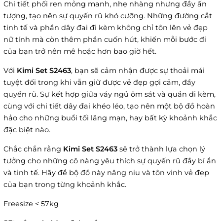
Chi tiết phối ren mỏng manh, nhẹ nhàng nhưng đầy ấn
tượng, tạo nên sự quyến rũ khó cưỡng. Những đường cắt
tinh tế và phần dây đai đi kèm không chỉ tôn lên vẻ đẹp
nữ tính mà còn thêm phần cuốn hút, khiến mỗi bước đi
của bạn trở nên mê hoặc hơn bao giờ hết.
Với
Kimi Set S2463
, bạn sẽ cảm nhận được sự thoải mái
tuyệt đối trong khi vẫn giữ được vẻ đẹp gợi cảm, đầy
quyến rũ. Sự kết hợp giữa váy ngủ ôm sát và quần đi kèm,
cùng với chi tiết dây đai khéo léo, tạo nên một bộ đồ hoàn
hảo cho những buổi tối lãng mạn, hay bất kỳ khoảnh khắc
đặc biệt nào.
Chắc chắn rằng
Kimi Set S2463
sẽ trở thành lựa chọn lý
tưởng cho những cô nàng yêu thích sự quyến rũ đầy bí ẩn
và tinh tế. Hãy để bộ đồ này nâng niu và tôn vinh vẻ đẹp
của bạn trong từng khoảnh khắc.
Freesize < 57kg