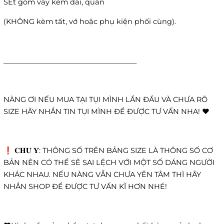
SEt gồm váy kèm đai, quần
(KHÔNG kèm tất, vớ hoặc phụ kiện phối cùng).
______________________________________
NÀNG ƠI NẾU MUA TẠI TỤI MÌNH LẦN ĐẦU VÀ CHƯA RÕ
SIZE HÃY NHẮN TIN TỤI MÌNH ĐỂ ĐƯỢC TƯ VẤN NHA! ❤️
❗️ 𝐂𝐇𝐔́ 𝐘́: THÔNG SỐ TRÊN BẢNG SIZE LÀ THÔNG SỐ CƠ
BẢN NÊN CÓ THỂ SẼ SAI LỆCH VỚI MỘT SỐ DÁNG NGƯỜI
KHÁC NHAU. NẾU NÀNG VẪN CHƯA YÊN TÂM THÌ HÃY
NHẮN SHOP ĐỂ ĐƯỢC TƯ VẤN KĨ HƠN NHÉ!