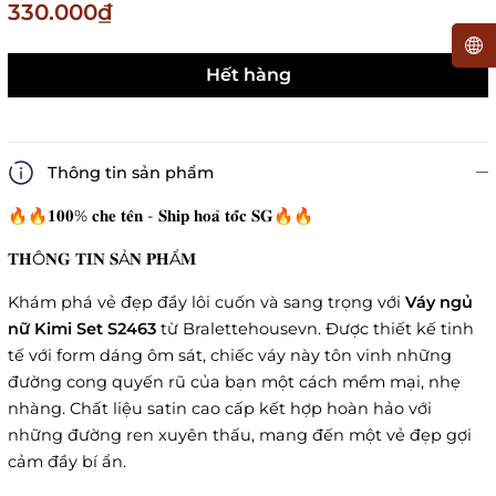
330.000₫
Hết hàng
Thông tin sản phẩm
🔥🔥𝟏𝟎𝟎% 𝐜𝐡𝐞 𝐭𝐞̂𝐧 - 𝐒𝐡𝐢𝐩 𝐡𝐨𝐚̉ 𝐭𝐨̂́𝐜 𝐒𝐆🔥🔥
𝐓𝐇Ô𝐍𝐆 𝐓𝐈𝐍 𝐒Ả𝐍 𝐏𝐇Ẩ𝐌
Khám phá vẻ đẹp đầy lôi cuốn và sang trọng với
Váy ngủ
nữ Kimi Set S2463
từ Bralettehousevn. Được thiết kế tinh
tế với form dáng ôm sát, chiếc váy này tôn vinh những
đường cong quyến rũ của bạn một cách mềm mại, nhẹ
nhàng. Chất liệu satin cao cấp kết hợp hoàn hảo với
những đường ren xuyên thấu, mang đến một vẻ đẹp gợi
cảm đầy bí ẩn.