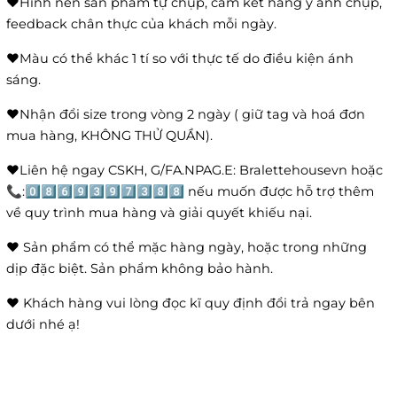
❤️Hình nền sản phẩm tự chụp, cam kết hàng y ảnh chụp,
feedback chân thực của khách mỗi ngày.
❤️Màu có thể khác 1 tí so với thực tế do điều kiện ánh
sáng.
❤️Nhận đổi size trong vòng 2 ngày ( giữ tag và hoá đơn
mua hàng, KHÔNG THỬ QUẦN).
❤️Liên hệ ngay CSKH, G/FA.NPAG.E: Bralettehousevn hoặc
📞:0️⃣8️⃣6️⃣9️⃣3️⃣9️⃣7️⃣3️⃣8️⃣8️⃣ nếu muốn được hỗ trợ thêm
về quy trình mua hàng và giải quyết khiếu nại.
❤️ Sản phẩm có thể mặc hàng ngày, hoặc trong những
dịp đặc biệt. Sản phẩm không bảo hành.
❤️ Khách hàng vui lòng đọc kĩ quy định đổi trả ngay bên
dưới nhé ạ!