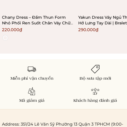
Chany Dress – Đầm Thun Form
Yakun Dress Váy Ngủ Th
Nhỏ Phối Ren Suốt Chân Váy Chữ
Hở Lưng Tay Dài | Bral
A Ôm Sát Bralettehousevn
220.000₫
290.000₫
Miễn phí vận chuyển
Bộ sưu tập mới
Mã giảm giá
Khách hàng đánh giá
Address: 351/24 Lê Văn Sỹ Phường 13 Quận 3 TPHCM (9:00-