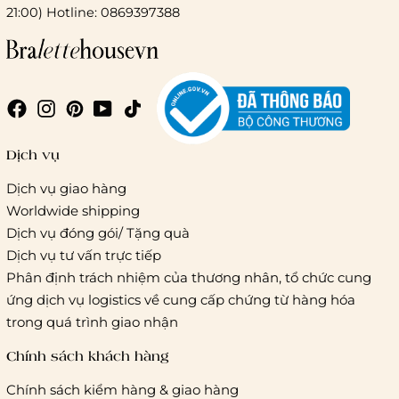
21:00) Hotline: 0869397388
Chi phí giao hàng
Giao hàng trong ngày (hoả tốc)
Dịch vụ
Dịch vụ giao hàng
Worldwide shipping
Giao hàng tiêu chuẩn:
Dịch vụ đóng gói/ Tặng quà
Hồ Chí Minh:
Áp dụng theo bảng giá cước của ĐVVC
Dịch vụ tư vấn trực tiếp
Vietelpost/ Giaohangtietkiem và 1 số đối tác vận chuyển
Phân định trách nhiệm của thương nhân, tổ chức cung
khác
ứng dịch vụ logistics về cung cấp chứng từ hàng hóa
Hà Nội và các tỉnh thành khác:
Áp dụng theo bảng giá
trong quá trình giao nhận
cước của ĐVVC Vietelpost/ Giaohangtietkiem... và 1 số đối
tác vận chuyển khác
Chính sách khách hàng
Chính sách kiểm hàng & giao hàng