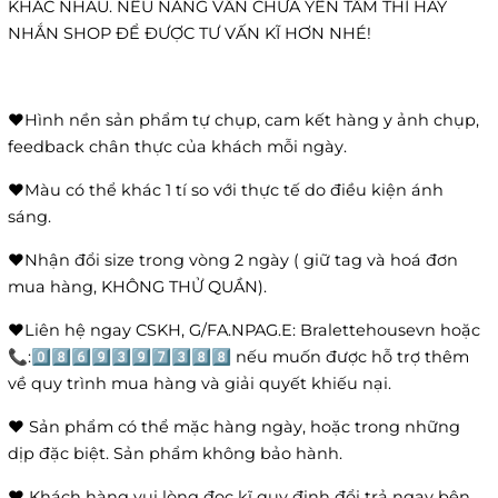
KHÁC NHAU. NẾU NÀNG VẪN CHƯA YÊN TÂM THÌ HÃY
NHẮN SHOP ĐỂ ĐƯỢC TƯ VẤN KĨ HƠN NHÉ!
❤️Hình nền sản phẩm tự chụp, cam kết hàng y ảnh chụp,
feedback chân thực của khách mỗi ngày.
❤️Màu có thể khác 1 tí so với thực tế do điều kiện ánh
sáng.
❤️Nhận đổi size trong vòng 2 ngày ( giữ tag và hoá đơn
mua hàng, KHÔNG THỬ QUẦN).
❤️Liên hệ ngay CSKH, G/FA.NPAG.E: Bralettehousevn hoặc
📞:0️⃣8️⃣6️⃣9️⃣3️⃣9️⃣7️⃣3️⃣8️⃣8️⃣ nếu muốn được hỗ trợ thêm
về quy trình mua hàng và giải quyết khiếu nại.
❤️ Sản phẩm có thể mặc hàng ngày, hoặc trong những
dịp đặc biệt. Sản phẩm không bảo hành.
❤️ Khách hàng vui lòng đọc kĩ quy định đổi trả ngay bên