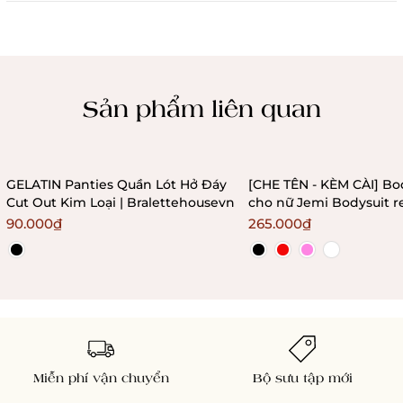
Chính sách kiểm hàng
Sản phẩm liên quan
GELATIN Panties Quần Lót Hở Đáy
[CHE TÊN - KÈM CÀI] Bo
Cut Out Kim Loại | Bralettehousevn
cho nữ Jemi Bodysuit r
không gọng không mú
90.000₫
265.000₫
Bralettehousevn
Miễn phí vận chuyển
Bộ sưu tập mới