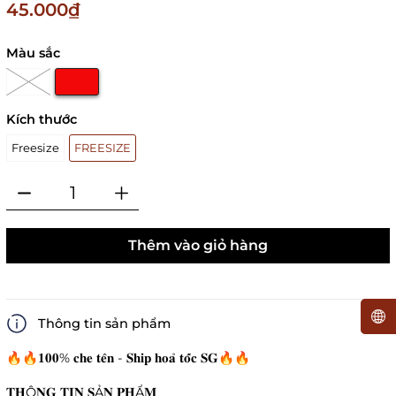
45.000₫
Màu sắc
Kích thước
Freesize
FREESIZE
Thêm vào giỏ hàng
Thông tin sản phẩm
🔥🔥𝟏𝟎𝟎% 𝐜𝐡𝐞 𝐭𝐞̂𝐧 - 𝐒𝐡𝐢𝐩 𝐡𝐨𝐚̉ 𝐭𝐨̂́𝐜 𝐒𝐆🔥🔥
𝐓𝐇Ô𝐍𝐆 𝐓𝐈𝐍 𝐒Ả𝐍 𝐏𝐇Ẩ𝐌