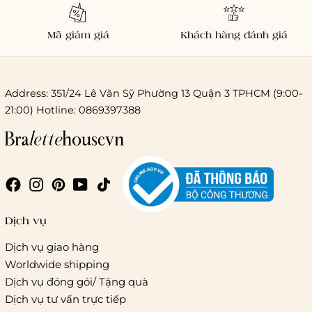
Mã giảm giá
Khách hàng đánh giá
Address: 351/24 Lê Văn Sỹ Phường 13 Quận 3 TPHCM (9:00-
21:00) Hotline: 0869397388
Chi phí giao hàng
Giao hàng trong ngày (hoả tốc)
Dịch vụ
Dịch vụ giao hàng
Worldwide shipping
Giao hàng tiêu chuẩn:
Dịch vụ đóng gói/ Tặng quà
Hồ Chí Minh:
Áp dụng theo bảng giá cước của ĐVVC
Dịch vụ tư vấn trực tiếp
Vietelpost/ Giaohangtietkiem và 1 số đối tác vận chuyển