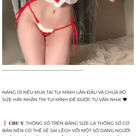
______________________________________
NÀNG ƠI NẾU MUA TẠI TỤI MÌNH LẦN ĐẦU VÀ CHƯA RÕ
SIZE HÃY NHẮN TIN TỤI MÌNH ĐỂ ĐƯỢC TƯ VẤN NHA! ❤️
❗️ 𝐂𝐇𝐔́ 𝐘́: THÔNG SỐ TRÊN BẢNG SIZE LÀ THÔNG SỐ CƠ
BẢN NÊN CÓ THỂ SẼ SAI LỆCH VỚI MỘT SỐ DÁNG NGƯỜI