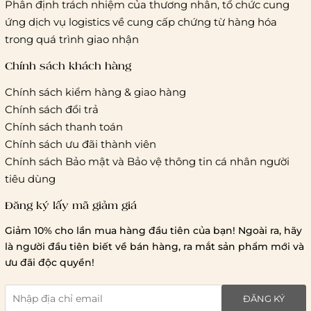
Phân định trách nhiệm của thương nhân, tổ chức cung
khác
ứng dịch vụ logistics về cung cấp chứng từ hàng hóa
Hà Nội và các tỉnh thành khác:
Áp dụng theo bảng giá
trong quá trình giao nhận
cước của ĐVVC Vietelpost/ Giaohangtietkiem... và 1 số đối
tác vận chuyển khác
Chính sách khách hàng
Chính sách kiểm hàng & giao hàng
Thời gian giao hàng
Chính sách đổi trả
Hồ Chí Minh:
Chính sách thanh toán
Chính sách ưu đãi thành viên
Hà Nội và các tỉnh thành khá
Chính sách Bảo mật và Bảo vệ thông tin cá nhân người
tiêu dùng
Đăng ký lấy mã giảm giá
Lưu ý chung về chính sách vận chuyển
Giảm 10% cho lần mua hàng đầu tiên của bạn! Ngoài ra, hãy
1 triệu đồng
là người đầu tiên biết về bán hàng, ra mắt sản phẩm mới và
giao hàng trong ngày
Bralettehousevn
hỗ trợ
ưu đãi độc quyền!
chi phí vận chuyển là 20.000
giao hàng tiêu chuẩn
miễn phí ship
ĐĂNG KÝ