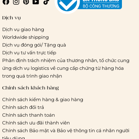
Giao hàng trong ngày (hoả tốc)
Dịch vụ
Dịch vụ giao hàng
Worldwide shipping
Giao hàng tiêu chuẩn:
Dịch vụ đóng gói/ Tặng quà
Hồ Chí Minh:
Áp dụng theo bảng giá cước của ĐVVC
Dịch vụ tư vấn trực tiếp
Vietelpost/ Giaohangtietkiem và 1 số đối tác vận chuyển
Phân định trách nhiệm của thương nhân, tổ chức cung
khác
ứng dịch vụ logistics về cung cấp chứng từ hàng hóa
Hà Nội và các tỉnh thành khác:
Áp dụng theo bảng giá
trong quá trình giao nhận
cước của ĐVVC Vietelpost/ Giaohangtietkiem... và 1 số đối
tác vận chuyển khác
Chính sách khách hàng
Chính sách kiểm hàng & giao hàng
Thời gian giao hàng
Chính sách đổi trả
Hồ Chí Minh:
Chính sách thanh toán
Chính sách ưu đãi thành viên
Hà Nội và các tỉnh thành khá
Chính sách Bảo mật và Bảo vệ thông tin cá nhân người
tiêu dùng