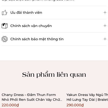
Ưu đãi thành viên
Đánh giá sản phẩm
Chính sách vận chuyển
Chính sách bảo mật thông tin
Chính sách kiểm hàng
Sản phẩm liên quan
Chany Dress – Đầm Thun Form
Yakun Dress Váy Ngủ Th
Nhỏ Phối Ren Suốt Chân Váy Chữ
Hở Lưng Tay Dài | Bral
A Ôm Sát Bralettehousevn
220.000₫
290.000₫