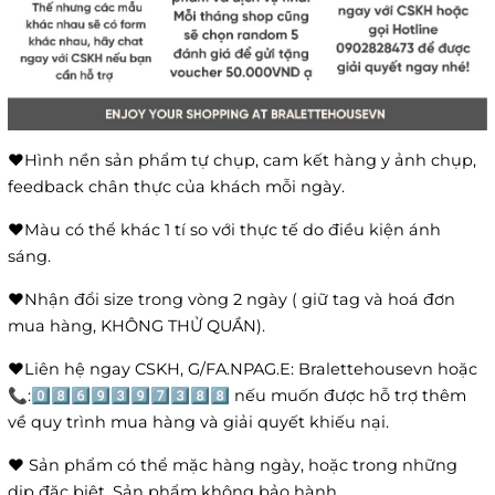
❤️Hình nền sản phẩm tự chụp, cam kết hàng y ảnh chụp,
feedback chân thực của khách mỗi ngày.
❤️Màu có thể khác 1 tí so với thực tế do điều kiện ánh
sáng.
❤️Nhận đổi size trong vòng 2 ngày ( giữ tag và hoá đơn
mua hàng, KHÔNG THỬ QUẦN).
❤️Liên hệ ngay CSKH, G/FA.NPAG.E: Bralettehousevn hoặc
📞:0️⃣8️⃣6️⃣9️⃣3️⃣9️⃣7️⃣3️⃣8️⃣8️⃣ nếu muốn được hỗ trợ thêm
về quy trình mua hàng và giải quyết khiếu nại.
❤️ Sản phẩm có thể mặc hàng ngày, hoặc trong những
dịp đặc biệt. Sản phẩm không bảo hành.