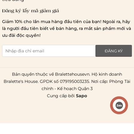
Đăng ký lấy mã giảm giá
Lưu ý chung về chính sách vận chuyển
Giảm 10% cho lần mua hàng đầu tiên của bạn! Ngoài ra, hãy
1 triệu đồng
là người đầu tiên biết về bán hàng, ra mắt sản phẩm mới và
giao hàng trong ngày
Bralettehousevn
hỗ trợ
ưu đãi độc quyền!
chi phí vận chuyển là 20.000
giao hàng tiêu chuẩn
miễn phí ship
ĐĂNG KÝ
toàn quốc
.
Bản quyền thuộc về Bralettehousevn. Hộ kinh doanh
Bralette's House. GPDK số 079195003235. Nơi cấp: Phòng Tài
chính - Kế hoạch Quận 3
Cung cấp bởi
Sapo
Liên hệ