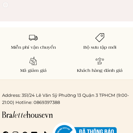
Miễn phí vận chuyển
Bộ sưu tập mới
Mã giảm giá
Khách hàng đánh giá
Address: 351/24 Lê Văn Sỹ Phường 13 Quận 3 TPHCM (9:00-
21:00) Hotline: 0869397388
Chi phí giao hàng