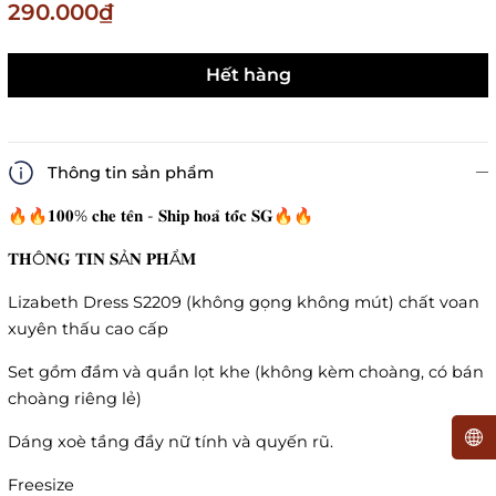
290.000₫
Hết hàng
Thông tin sản phẩm
🔥🔥𝟏𝟎𝟎% 𝐜𝐡𝐞 𝐭𝐞̂𝐧 - 𝐒𝐡𝐢𝐩 𝐡𝐨𝐚̉ 𝐭𝐨̂́𝐜 𝐒𝐆🔥🔥
𝐓𝐇Ô𝐍𝐆 𝐓𝐈𝐍 𝐒Ả𝐍 𝐏𝐇Ẩ𝐌
Lizabeth Dress S2209 (không gọng không mút) chất voan
xuyên thấu cao cấp
Set gồm đầm và quần lọt khe (không kèm choàng, có bán
choàng riêng lẻ)
Dáng xoè tầng đầy nữ tính và quyến rũ.
Freesize