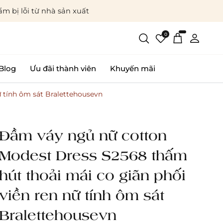
m bị lỗi từ nhà sản xuất
0
Blog
Ưu đãi thành viên
Khuyến mãi
 tính ôm sát Bralettehousevn
Đầm váy ngủ nữ cotton
Modest Dress S2568 thấm
hút thoải mái co giãn phối
viền ren nữ tính ôm sát
Bralettehousevn