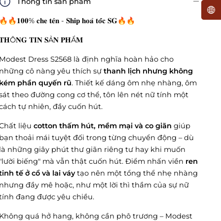
Thông tin sản phẩm
🔥🔥𝟏𝟎𝟎% 𝐜𝐡𝐞 𝐭𝐞̂𝐧 - 𝐒𝐡𝐢𝐩 𝐡𝐨𝐚̉ 𝐭𝐨̂́𝐜 𝐒𝐆🔥🔥
𝐓𝐇Ô𝐍𝐆 𝐓𝐈𝐍 𝐒Ả𝐍 𝐏𝐇Ẩ𝐌
Modest Dress S2568 là định nghĩa hoàn hảo cho
những cô nàng yêu thích sự
thanh lịch nhưng không
kém phần quyến rũ
. Thiết kế dáng ôm nhẹ nhàng, ôm
sát theo đường cong cơ thể, tôn lên nét nữ tính một
cách tự nhiên, đầy cuốn hút.
Chất liệu
cotton thấm hút, mềm mại và co giãn
giúp
bạn thoải mái tuyệt đối trong từng chuyển động – dù
là những giây phút thư giãn riêng tư hay khi muốn
"lười biếng" mà vẫn thật cuốn hút. Điểm nhấn viền
ren
tinh tế ở cổ và lai váy
tạo nên một tổng thể nhẹ nhàng
nhưng đầy mê hoặc, như một lời thì thầm của sự nữ
tính đang được yêu chiều.
Không quá hở hang, không cần phô trương – Modest