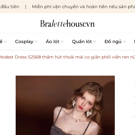
đầu tiên
Miễn phí vận chuyển và hoàn tiền nếu sản phẩ
ề
Cosplay
Áo lót
Quần lót
Đồ ngủ
dest Dress S2568 thấm hút thoải mái co giãn phối viền ren nữ