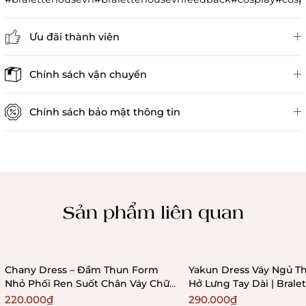
Ưu đãi thành viên
Đánh giá sản phẩm
Chính sách vận chuyển
Chính sách bảo mật thông tin
Chính sách kiểm hàng
Sản phẩm liên quan
Chany Dress – Đầm Thun Form
Yakun Dress Váy Ngủ Th
Nhỏ Phối Ren Suốt Chân Váy Chữ
Hở Lưng Tay Dài | Bral
A Ôm Sát Bralettehousevn
220.000₫
290.000₫