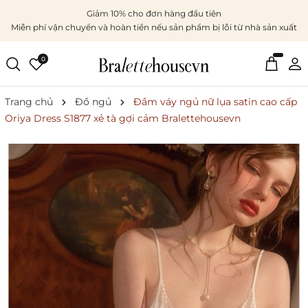
Giảm 10% cho đơn hàng đầu tiên
Miễn phí vận chuyển và hoàn tiền nếu sản phẩm bị lỗi từ nhà sản xuất
0
Trang chủ
Đồ ngủ
Đầm váy ngủ nữ lụa satin cao cấp
Oriya Dress S1877 xẻ tà gợi cảm Bralettehousevn