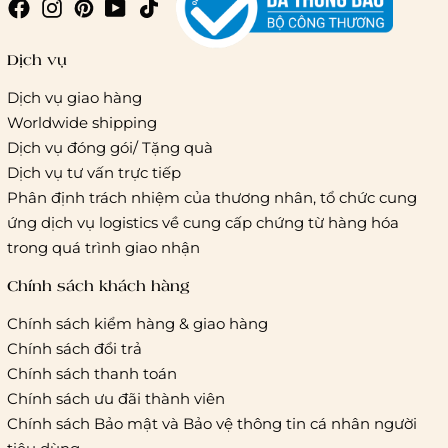
Giao hàng trong ngày (hoả tốc)
Dịch vụ
Dịch vụ giao hàng
Worldwide shipping
Giao hàng tiêu chuẩn:
Dịch vụ đóng gói/ Tặng quà
Hồ Chí Minh:
Áp dụng theo bảng giá cước của ĐVVC
Dịch vụ tư vấn trực tiếp
Vietelpost/ Giaohangtietkiem và 1 số đối tác vận chuyển
Phân định trách nhiệm của thương nhân, tổ chức cung
khác
ứng dịch vụ logistics về cung cấp chứng từ hàng hóa
Hà Nội và các tỉnh thành khác:
Áp dụng theo bảng giá
trong quá trình giao nhận
cước của ĐVVC Vietelpost/ Giaohangtietkiem... và 1 số đối
tác vận chuyển khác
Chính sách khách hàng
Chính sách kiểm hàng & giao hàng
Thời gian giao hàng
Chính sách đổi trả
Hồ Chí Minh:
Chính sách thanh toán
Chính sách ưu đãi thành viên
Hà Nội và các tỉnh thành khá
Chính sách Bảo mật và Bảo vệ thông tin cá nhân người