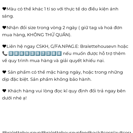
❤️Màu có thể khác 1 tí so với thực tế do điều kiện ánh
sáng.
❤️Nhận đổi size trong vòng 2 ngày ( giữ tag và hoá đơn
mua hàng, KHÔNG THỬ QUẦN).
❤️Liên hệ ngay CSKH, G/FA.NPAG.E: Bralettehousevn hoặc
📞:0️⃣8️⃣6️⃣9️⃣3️⃣9️⃣7️⃣3️⃣8️⃣8️⃣ nếu muốn được hỗ trợ thêm
về quy trình mua hàng và giải quyết khiếu nại.
❤️ Sản phẩm có thể mặc hàng ngày, hoặc trong những
dịp đặc biệt. Sản phẩm không bảo hành.
❤️ Khách hàng vui lòng đọc kĩ quy định đổi trả ngay bên
dưới nhé ạ!
#bralettehousevn#bralettehousevnfeedback#cosplay#co