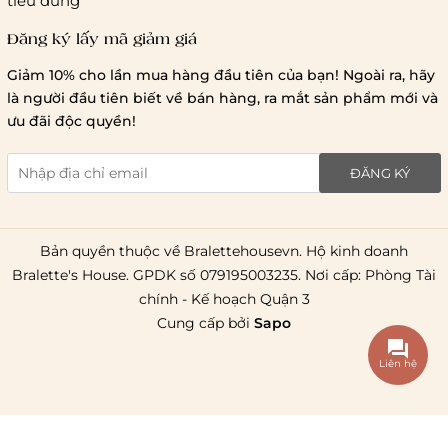
tiêu dùng
Đăng ký lấy mã giảm giá
Lưu ý chung về chính sách vận chuyển
Giảm 10% cho lần mua hàng đầu tiên của bạn! Ngoài ra, hãy
1 triệu đồng
là người đầu tiên biết về bán hàng, ra mắt sản phẩm mới và
giao hàng trong ngày
Bralettehousevn
hỗ trợ
ưu đãi độc quyền!
chi phí vận chuyển là 20.000
giao hàng tiêu chuẩn
miễn phí ship
ĐĂNG KÝ
toàn quốc
.
Bản quyền thuộc về Bralettehousevn. Hộ kinh doanh
Bralette's House. GPDK số 079195003235. Nơi cấp: Phòng Tài
chính - Kế hoạch Quận 3
Cung cấp bởi
Sapo
Liên hệ