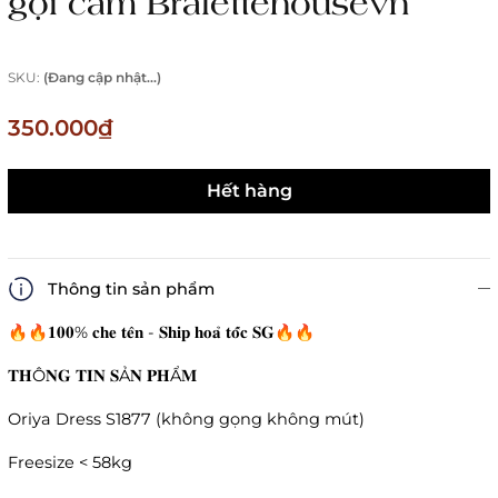
gợi cảm Bralettehousevn
SKU:
(Đang cập nhật...)
350.000₫
Hết hàng
Thông tin sản phẩm
🔥🔥𝟏𝟎𝟎% 𝐜𝐡𝐞 𝐭𝐞̂𝐧 - 𝐒𝐡𝐢𝐩 𝐡𝐨𝐚̉ 𝐭𝐨̂́𝐜 𝐒𝐆🔥🔥
𝐓𝐇Ô𝐍𝐆 𝐓𝐈𝐍 𝐒Ả𝐍 𝐏𝐇Ẩ𝐌
Oriya Dress S1877 (không gọng không mút)
Freesize < 58kg