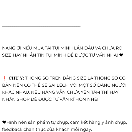
______________________________________
NÀNG ƠI NẾU MUA TẠI TỤI MÌNH LẦN ĐẦU VÀ CHƯA RÕ
SIZE HÃY NHẮN TIN TỤI MÌNH ĐỂ ĐƯỢC TƯ VẤN NHA! ❤️
❗️ 𝐂𝐇𝐔́ 𝐘́: THÔNG SỐ TRÊN BẢNG SIZE LÀ THÔNG SỐ CƠ
BẢN NÊN CÓ THỂ SẼ SAI LỆCH VỚI MỘT SỐ DÁNG NGƯỜI
KHÁC NHAU. NẾU NÀNG VẪN CHƯA YÊN TÂM THÌ HÃY
NHẮN SHOP ĐỂ ĐƯỢC TƯ VẤN KĨ HƠN NHÉ!
❤️Hình nền sản phẩm tự chụp, cam kết hàng y ảnh chụp,
feedback chân thực của khách mỗi ngày.