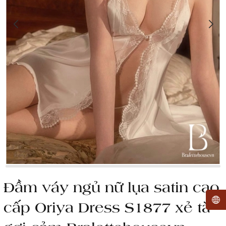
Đầm váy ngủ nữ lụa satin cao
cấp Oriya Dress S1877 xẻ tà