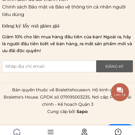
Hà Nội và các tỉnh thành khá
Chính sách Bảo mật và Bảo vệ thông tin cá nhân người
tiêu dùng
Đăng ký lấy mã giảm giá
Lưu ý chung về chính sách vận chuyển
Giảm 10% cho lần mua hàng đầu tiên của bạn! Ngoài ra, hãy
1 triệu đồng
là người đầu tiên biết về bán hàng, ra mắt sản phẩm mới và
giao hàng trong ngày
Bralettehousevn
hỗ trợ
ưu đãi độc quyền!
chi phí vận chuyển là 20.000
giao hàng tiêu chuẩn
miễn phí ship
ĐĂNG KÝ
toàn quốc
.
Bản quyền thuộc về Bralettehousevn. Hộ kinh doanh
Liên hệ
Bralette's House. GPDK số 079195003235. Nơi cấp: Phòng Tài
chính - Kế hoạch Quận 3
Cung cấp bởi
Sapo
Chat