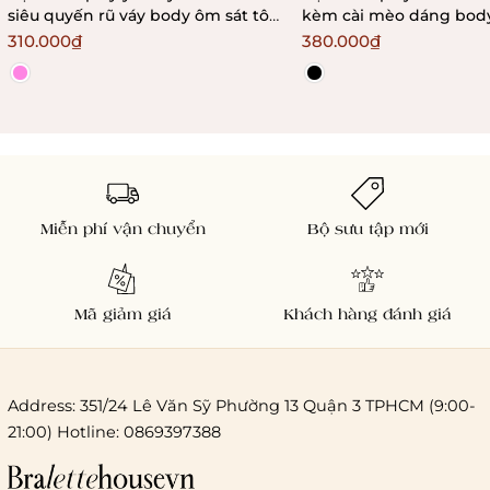
siêu quyến rũ váy body ôm sát tôn
kèm cài mèo dáng body
dáng kèm phụ kiện
out gợi cảm Braletteho
310.000₫
380.000₫
Bralettehousevn
Miễn phí vận chuyển
Bộ sưu tập mới
Mã giảm giá
Khách hàng đánh giá
Address: 351/24 Lê Văn Sỹ Phường 13 Quận 3 TPHCM (9:00-
21:00) Hotline: 0869397388
Chi phí giao hàng