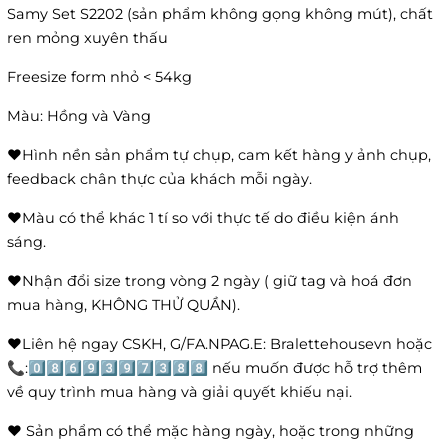
Samy Set S2202 (sản phẩm không gọng không mút), chất
ren mỏng xuyên thấu
Freesize form nhỏ < 54kg
Màu: Hồng và Vàng
❤️Hình nền sản phẩm tự chụp, cam kết hàng y ảnh chụp,
feedback chân thực của khách mỗi ngày.
❤️Màu có thể khác 1 tí so với thực tế do điều kiện ánh
sáng.
❤️Nhận đổi size trong vòng 2 ngày ( giữ tag và hoá đơn
mua hàng, KHÔNG THỬ QUẦN).
❤️Liên hệ ngay CSKH, G/FA.NPAG.E: Bralettehousevn hoặc
📞:0️⃣8️⃣6️⃣9️⃣3️⃣9️⃣7️⃣3️⃣8️⃣8️⃣ nếu muốn được hỗ trợ thêm
về quy trình mua hàng và giải quyết khiếu nại.
❤️ Sản phẩm có thể mặc hàng ngày, hoặc trong những