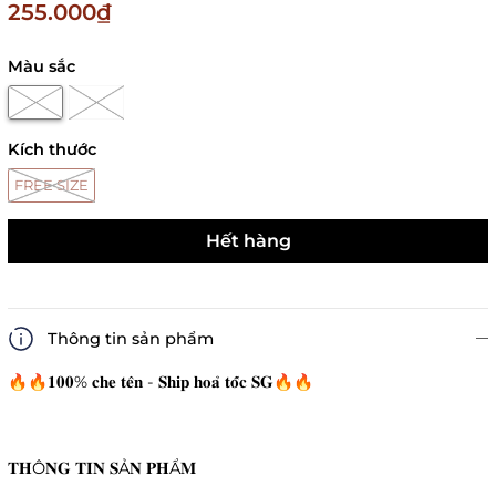
255.000₫
Màu sắc
Kích thước
FREE SIZE
Hết hàng
Thông tin sản phẩm
🔥🔥𝟏𝟎𝟎% 𝐜𝐡𝐞 𝐭𝐞̂𝐧 - 𝐒𝐡𝐢𝐩 𝐡𝐨𝐚̉ 𝐭𝐨̂́𝐜 𝐒𝐆🔥🔥
𝐓𝐇Ô𝐍𝐆 𝐓𝐈𝐍 𝐒Ả𝐍 𝐏𝐇Ẩ𝐌