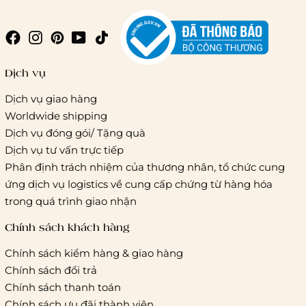
Giao hàng trong ngày (hoả tốc)
Dịch vụ
Dịch vụ giao hàng
Worldwide shipping
Giao hàng tiêu chuẩn:
Dịch vụ đóng gói/ Tặng quà
Hồ Chí Minh:
Áp dụng theo bảng giá cước của ĐVVC
Dịch vụ tư vấn trực tiếp
Vietelpost/ Giaohangtietkiem và 1 số đối tác vận chuyển
Phân định trách nhiệm của thương nhân, tổ chức cung
khác
ứng dịch vụ logistics về cung cấp chứng từ hàng hóa
Hà Nội và các tỉnh thành khác:
Áp dụng theo bảng giá
trong quá trình giao nhận
cước của ĐVVC Vietelpost/ Giaohangtietkiem... và 1 số đối
tác vận chuyển khác
Chính sách khách hàng
Chính sách kiểm hàng & giao hàng
Thời gian giao hàng
Chính sách đổi trả
Hồ Chí Minh:
Chính sách thanh toán
Chính sách ưu đãi thành viên