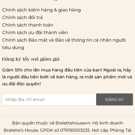
Chính sách kiểm hàng & giao hàng
Thời gian giao hàng
Chính sách đổi trả
Hồ Chí Minh:
Chính sách thanh toán
Chính sách ưu đãi thành viên
Hà Nội và các tỉnh thành khá
Chính sách Bảo mật và Bảo vệ thông tin cá nhân người
tiêu dùng
Đăng ký lấy mã giảm giá
Lưu ý chung về chính sách vận chuyển
Giảm 10% cho lần mua hàng đầu tiên của bạn! Ngoài ra, hãy
1 triệu đồng
là người đầu tiên biết về bán hàng, ra mắt sản phẩm mới và
giao hàng trong ngày
Bralettehousevn
hỗ trợ
ưu đãi độc quyền!
chi phí vận chuyển là 20.000
giao hàng tiêu chuẩn
miễn phí ship
ĐĂNG KÝ
toàn quốc
.
Bản quyền thuộc về Bralettehousevn. Hộ kinh doanh
Bralette's House. GPDK số 079195003235. Nơi cấp: Phòng Tài