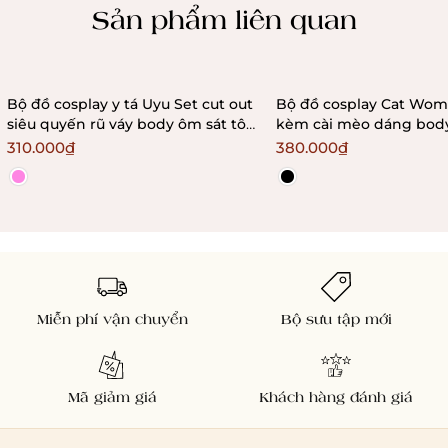
Sản phẩm liên quan
Bộ đồ cosplay y tá Uyu Set cut out
Bộ đồ cosplay Cat Wom
siêu quyến rũ váy body ôm sát tôn
kèm cài mèo dáng body
dáng kèm phụ kiện
out gợi cảm Braletteho
310.000₫
380.000₫
Bralettehousevn
Miễn phí vận chuyển
Bộ sưu tập mới
Mã giảm giá
Khách hàng đánh giá