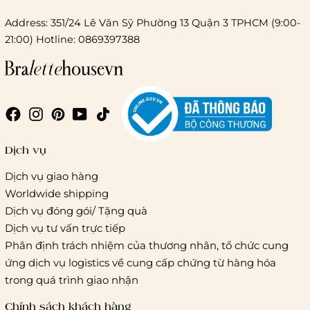
Address: 351/24 Lê Văn Sỹ Phường 13 Quận 3 TPHCM (9:00-
21:00) Hotline: 0869397388
Chi phí giao hàng
Giao hàng trong ngày (hoả tốc)
Dịch vụ
Dịch vụ giao hàng
Worldwide shipping
Giao hàng tiêu chuẩn:
Dịch vụ đóng gói/ Tặng quà
Hồ Chí Minh:
Áp dụng theo bảng giá cước của ĐVVC
Dịch vụ tư vấn trực tiếp
Vietelpost/ Giaohangtietkiem và 1 số đối tác vận chuyển
Phân định trách nhiệm của thương nhân, tổ chức cung
khác
ứng dịch vụ logistics về cung cấp chứng từ hàng hóa
Hà Nội và các tỉnh thành khác:
Áp dụng theo bảng giá
trong quá trình giao nhận
cước của ĐVVC Vietelpost/ Giaohangtietkiem... và 1 số đối
tác vận chuyển khác
Chính sách khách hàng