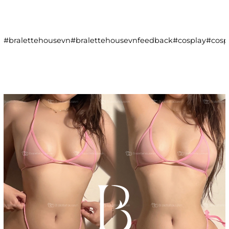
#bralettehousevn#bralettehousevnfeedback#cosplay#co