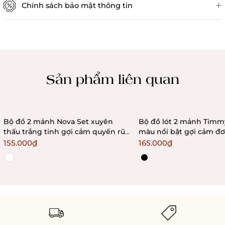
Chính sách bảo mật thông tin
Chính sách kiểm hàng
Sản phẩm liên quan
Bộ đồ 2 mảnh Nova Set xuyên
Bộ đồ lót 2 mảnh Timmy Set phối
thấu trắng tinh gợi cảm quyến rũ
màu nổi bật gợi cảm đơ
đơn giản Bralettehousevn
quyến rũ Bralettehous
155.000₫
165.000₫