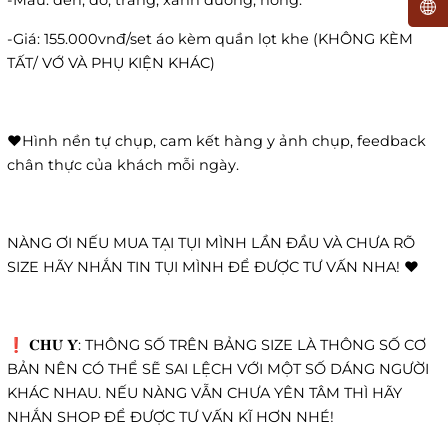
-Màu: đen, đỏ, trắng, xanh dương, hồng.
-Giá: 155.000vnđ/set áo kèm quần lọt khe (KHÔNG KÈM
TẤT/ VỚ VÀ PHỤ KIỆN KHÁC)
❤Hình nền tự chụp, cam kết hàng y ảnh chụp, feedback
chân thực của khách mỗi ngày.
NÀNG ƠI NẾU MUA TẠI TỤI MÌNH LẦN ĐẦU VÀ CHƯA RÕ
SIZE HÃY NHẮN TIN TỤI MÌNH ĐỂ ĐƯỢC TƯ VẤN NHA! ❤️
❗️ 𝐂𝐇𝐔́ 𝐘́: THÔNG SỐ TRÊN BẢNG SIZE LÀ THÔNG SỐ CƠ
BẢN NÊN CÓ THỂ SẼ SAI LỆCH VỚI MỘT SỐ DÁNG NGƯỜI
KHÁC NHAU. NẾU NÀNG VẪN CHƯA YÊN TÂM THÌ HÃY
NHẮN SHOP ĐỂ ĐƯỢC TƯ VẤN KĨ HƠN NHÉ!