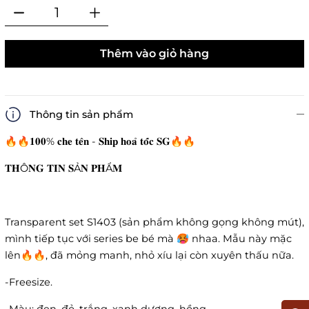
Thêm vào giỏ hàng
Thông tin sản phẩm
🔥🔥𝟏𝟎𝟎% 𝐜𝐡𝐞 𝐭𝐞̂𝐧 - 𝐒𝐡𝐢𝐩 𝐡𝐨𝐚̉ 𝐭𝐨̂́𝐜 𝐒𝐆🔥🔥
𝐓𝐇Ô𝐍𝐆 𝐓𝐈𝐍 𝐒Ả𝐍 𝐏𝐇Ẩ𝐌
Transparent set S1403 (sản phẩm không gọng không mút),
mình tiếp tục với series be bé mà 🥵 nhaa. Mẫu này mặc
lên🔥🔥, đã mỏng manh, nhỏ xíu lại còn xuyên thấu nữa.
-Freesize.