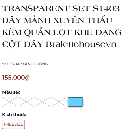
TRANSPARENT SET S1403
DÂY MẢNH XUYÊN THẤU
KÈM QUẦN LỌT KHE DẠNG
CỘT DÂY Bralettehousevn
SKU:
S1403XANHDUONG
155.000₫
Màu sắc
Kích thước
FREESIZE