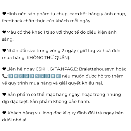
❤️Hình nền sản phẩm tự chụp, cam kết hàng y ảnh chụp,
feedback chân thực của khách mỗi ngày.
❤️Màu có thể khác 1 tí so với thực tế do điều kiện ánh
sáng.
❤️Nhận đổi size trong vòng 2 ngày ( giữ tag và hoá đơn
mua hàng, KHÔNG THỬ QUẦN).
❤️Liên hệ ngay CSKH, G/FA.NPAG.E: Bralettehousevn hoặc
📞:0️⃣8️⃣6️⃣9️⃣3️⃣9️⃣7️⃣3️⃣8️⃣8️⃣ nếu muốn được hỗ trợ thêm
về quy trình mua hàng và giải quyết khiếu nại.
❤️ Sản phẩm có thể mặc hàng ngày, hoặc trong những
dịp đặc biệt. Sản phẩm không bảo hành.
❤️ Khách hàng vui lòng đọc kĩ quy định đổi trả ngay bên
dưới nhé ạ!