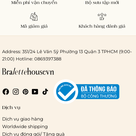
Miễn phí vận chuyển
Bộ sưu tập mới
Mã giảm giá
Khách hàng đánh giá
Address: 351/24 Lê Văn Sỹ Phường 13 Quận 3 TPHCM (9:00-
21:00) Hotline: 0869397388
Chi phí giao hàng
Giao hàng trong ngày (hoả tốc)
Dịch vụ
Dịch vụ giao hàng
Worldwide shipping
Giao hàng tiêu chuẩn:
Dịch vụ đóng gói/ Tặng quà