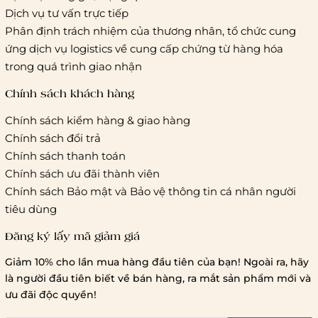
Hồ Chí Minh:
Áp dụng theo bảng giá cước của ĐVVC
Dịch vụ tư vấn trực tiếp
Vietelpost/ Giaohangtietkiem và 1 số đối tác vận chuyển
Phân định trách nhiệm của thương nhân, tổ chức cung
khác
ứng dịch vụ logistics về cung cấp chứng từ hàng hóa
Hà Nội và các tỉnh thành khác:
Áp dụng theo bảng giá
trong quá trình giao nhận
cước của ĐVVC Vietelpost/ Giaohangtietkiem... và 1 số đối
tác vận chuyển khác
Chính sách khách hàng
Chính sách kiểm hàng & giao hàng
Thời gian giao hàng
Chính sách đổi trả
Hồ Chí Minh:
Chính sách thanh toán
Chính sách ưu đãi thành viên
Hà Nội và các tỉnh thành khá
Chính sách Bảo mật và Bảo vệ thông tin cá nhân người
tiêu dùng
Đăng ký lấy mã giảm giá
Lưu ý chung về chính sách vận chuyển
Giảm 10% cho lần mua hàng đầu tiên của bạn! Ngoài ra, hãy
1 triệu đồng
là người đầu tiên biết về bán hàng, ra mắt sản phẩm mới và
giao hàng trong ngày
Bralettehousevn
hỗ trợ
ưu đãi độc quyền!
chi phí vận chuyển là 20.000