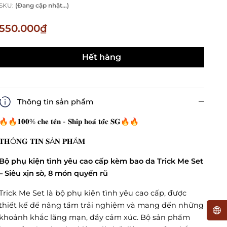
SKU:
(Đang cập nhật...)
550.000₫
Hết hàng
Thông tin sản phẩm
🔥🔥𝟏𝟎𝟎% 𝐜𝐡𝐞 𝐭𝐞̂𝐧 - 𝐒𝐡𝐢𝐩 𝐡𝐨𝐚̉ 𝐭𝐨̂́𝐜 𝐒𝐆🔥🔥
𝐓𝐇Ô𝐍𝐆 𝐓𝐈𝐍 𝐒Ả𝐍 𝐏𝐇Ẩ𝐌
Bộ phụ kiện tình yêu cao cấp kèm bao da Trick Me Set
– Siêu xịn sò, 8 món quyến rũ
Trick Me Set là bộ phụ kiện tình yêu cao cấp, được
thiết kế để nâng tầm trải nghiệm và mang đến những
khoảnh khắc lãng mạn, đầy cảm xúc. Bộ sản phẩm