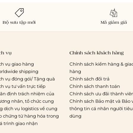
Bộ sưu tập mới
Mã giảm giá
ch vụ
Chính sách khách hàng
ch vụ giao hàng
Chính sách kiểm hàng & gia
rldwide shipping
hàng
ch vụ đóng gói/ Tặng quà
Chính sách đổi trả
ch vụ tư vấn trực tiếp
Chính sách thanh toán
ân định trách nhiệm của
Chính sách ưu đãi thành viê
ương nhân, tổ chức cung
Chính sách Bảo mật và Bảo 
g dịch vụ logistics về cung
thông tin cá nhân người tiêu
p chứng từ hàng hóa trong
dùng
á trình giao nhận