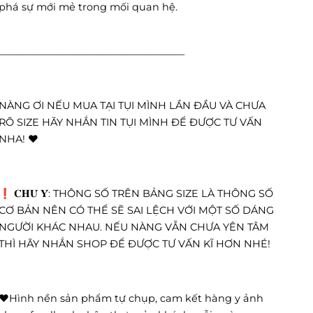
phá sự mới mẻ trong mối quan hệ.
______________________________________
NÀNG ƠI NẾU MUA TẠI TỤI MÌNH LẦN ĐẦU VÀ CHƯA
RÕ SIZE HÃY NHẮN TIN TỤI MÌNH ĐỂ ĐƯỢC TƯ VẤN
NHA! ❤️
❗️ 𝐂𝐇𝐔́ 𝐘́: THÔNG SỐ TRÊN BẢNG SIZE LÀ THÔNG SỐ
CƠ BẢN NÊN CÓ THỂ SẼ SAI LỆCH VỚI MỘT SỐ DÁNG
NGƯỜI KHÁC NHAU. NẾU NÀNG VẪN CHƯA YÊN TÂM
THÌ HÃY NHẮN SHOP ĐỂ ĐƯỢC TƯ VẤN KĨ HƠN NHÉ!
❤️Hình nền sản phẩm tự chụp, cam kết hàng y ảnh