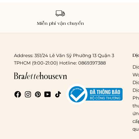
Miễn phí vận chuyển
Dị
Address: 351/24 Lê Văn Sỹ Phường 13 Quận 3
TPHCM (9:00-21:00) Hotline: 0869397388
Dị
Wo
Dị
Dị
Ph
th
ứn
cấ
qu