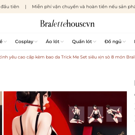
đầu tiên
Miễn phí vận chuyển và hoàn tiền nếu sản phẩ
ề
Cosplay
Áo lót
Quần lót
Đồ ngủ
 tình yêu cao cấp kèm bao da Trick Me Set siêu xịn sò 8 món Br