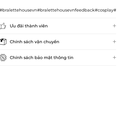
#bralettehousevn#bralettehousevnfeedback#cosplay#cos
Ưu đãi thành viên
Đánh giá sản phẩm
Chính sách vận chuyển
Chính sách bảo mật thông tin
Chính sách kiểm hàng