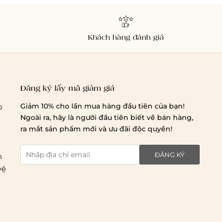
Khách hàng đánh giá
Giao hàng trong ngày (hoả tốc)
Đăng ký lấy mã giảm giá
Giao hàng tiêu chuẩn:
Giảm 10% cho lần mua hàng đầu tiên của bạn!
o
Hồ Chí Minh:
Áp dụng theo bảng giá cước của ĐVVC
Ngoài ra, hãy là người đầu tiên biết về bán hàng,
Vietelpost/ Giaohangtietkiem và 1 số đối tác vận
ra mắt sản phẩm mới và ưu đãi độc quyền!
chuyển khác
Hà Nội và các tỉnh thành khác:
Áp dụng theo bảng giá
ĐĂNG KÝ
n
cước của ĐVVC Vietelpost/ Giaohangtietkiem... và 1 số
vệ
đối tác vận chuyển khác
Thời gian giao hàng
Hồ Chí Minh: