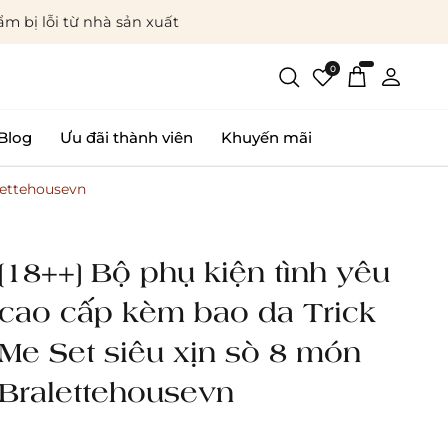
m bị lỗi từ nhà sản xuất
0
Blog
Ưu đãi thành viên
Khuyến mãi
alettehousevn
[18++] Bộ phụ kiện tình yêu
cao cấp kèm bao da Trick
Me Set siêu xịn sò 8 món
Bralettehousevn