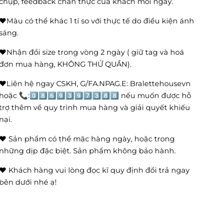
chụp, feedback chân thực của khách mỗi ngày.
❤️Màu có thể khác 1 tí so với thực tế do điều kiện ánh
sáng.
❤️Nhận đổi size trong vòng 2 ngày ( giữ tag và hoá
đơn mua hàng, KHÔNG THỬ QUẦN).
❤️Liên hệ ngay CSKH, G/FA.NPAG.E: Bralettehousevn
hoặc 📞:0️⃣8️⃣6️⃣9️⃣3️⃣9️⃣7️⃣3️⃣8️⃣8️⃣ nếu muốn được hỗ
trợ thêm về quy trình mua hàng và giải quyết khiếu
nại.
❤️ Sản phẩm có thể mặc hàng ngày, hoặc trong
những dịp đặc biệt. Sản phẩm không bảo hành.
❤️ Khách hàng vui lòng đọc kĩ quy định đổi trả ngay
bên dưới nhé ạ!