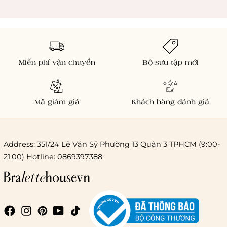
Miễn phí vận chuyển
Bộ sưu tập mới
Mã giảm giá
Khách hàng đánh giá
Address: 351/24 Lê Văn Sỹ Phường 13 Quận 3 TPHCM (9:00-
21:00) Hotline: 0869397388
Chi phí giao hàng
Giao hàng trong ngày (hoả tốc)