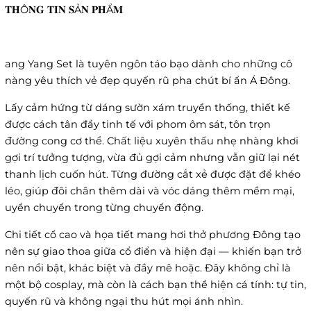
𝐓𝐇Ô𝐍𝐆 𝐓𝐈𝐍 𝐒Ả𝐍 𝐏𝐇Ẩ𝐌
ang Yang Set là tuyên ngôn táo bạo dành cho những cô
nàng yêu thích vẻ đẹp quyến rũ pha chút bí ẩn Á Đông.
Lấy cảm hứng từ dáng sườn xám truyền thống, thiết kế
được cách tân đầy tinh tế với phom ôm sát, tôn trọn
đường cong cơ thể. Chất liệu xuyên thấu nhẹ nhàng khơi
gợi trí tưởng tượng, vừa đủ gợi cảm nhưng vẫn giữ lại nét
thanh lịch cuốn hút. Từng đường cắt xẻ được đặt để khéo
léo, giúp đôi chân thêm dài và vóc dáng thêm mềm mại,
uyển chuyển trong từng chuyển động.
Chi tiết cổ cao và họa tiết mang hơi thở phương Đông tạo
nên sự giao thoa giữa cổ điển và hiện đại — khiến bạn trở
nên nổi bật, khác biệt và đầy mê hoặc. Đây không chỉ là
một bộ cosplay, mà còn là cách bạn thể hiện cá tính: tự tin,
quyến rũ và không ngại thu hút mọi ánh nhìn.