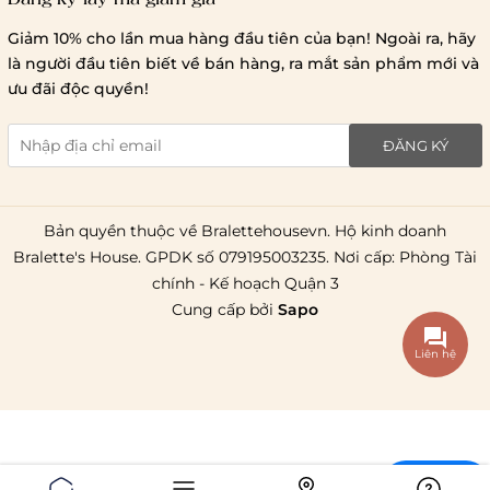
Lưu ý chung về chính sách vận chuyển
Giảm 10% cho lần mua hàng đầu tiên của bạn! Ngoài ra, hãy
1 triệu đồng
là người đầu tiên biết về bán hàng, ra mắt sản phẩm mới và
giao hàng trong ngày
Bralettehousevn
hỗ trợ
ưu đãi độc quyền!
chi phí vận chuyển là 20.000
giao hàng tiêu chuẩn
miễn phí ship
ĐĂNG KÝ
toàn quốc
.
Bản quyền thuộc về Bralettehousevn. Hộ kinh doanh
Bralette's House. GPDK số 079195003235. Nơi cấp: Phòng Tài
chính - Kế hoạch Quận 3
Cung cấp bởi
Sapo
Liên hệ
Chat