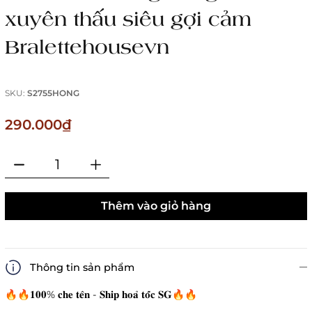
xuyên thấu siêu gợi cảm
Bralettehousevn
SKU:
S2755HONG
290.000₫
Thêm vào giỏ hàng
Thông tin sản phẩm
🔥🔥𝟏𝟎𝟎% 𝐜𝐡𝐞 𝐭𝐞̂𝐧 - 𝐒𝐡𝐢𝐩 𝐡𝐨𝐚̉ 𝐭𝐨̂́𝐜 𝐒𝐆🔥🔥