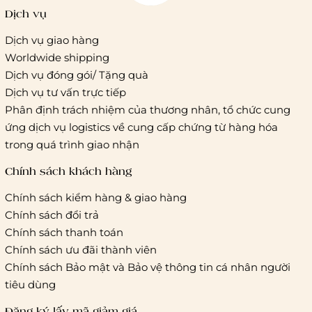
Dịch vụ
Dịch vụ giao hàng
Worldwide shipping
Giao hàng tiêu chuẩn:
Dịch vụ đóng gói/ Tặng quà
Hồ Chí Minh:
Áp dụng theo bảng giá cước của ĐVVC
Dịch vụ tư vấn trực tiếp
Vietelpost/ Giaohangtietkiem và 1 số đối tác vận chuyển
Phân định trách nhiệm của thương nhân, tổ chức cung
khác
ứng dịch vụ logistics về cung cấp chứng từ hàng hóa
Hà Nội và các tỉnh thành khác:
Áp dụng theo bảng giá
trong quá trình giao nhận
cước của ĐVVC Vietelpost/ Giaohangtietkiem... và 1 số đối
tác vận chuyển khác
Chính sách khách hàng
Chính sách kiểm hàng & giao hàng
Thời gian giao hàng
Chính sách đổi trả
Hồ Chí Minh:
Chính sách thanh toán
Chính sách ưu đãi thành viên
Hà Nội và các tỉnh thành khá
Chính sách Bảo mật và Bảo vệ thông tin cá nhân người
tiêu dùng
Đăng ký lấy mã giảm giá