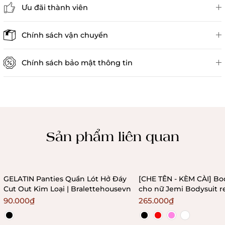
Ưu đãi thành viên
Đánh giá sản phẩm
Chính sách vận chuyển
Chính sách bảo mật thông tin
Chính sách kiểm hàng
Sản phẩm liên quan
GELATIN Panties Quần Lót Hở Đáy
[CHE TÊN - KÈM CÀI] Bo
Cut Out Kim Loại | Bralettehousevn
cho nữ Jemi Bodysuit r
không gọng không mú
90.000₫
265.000₫
Bralettehousevn