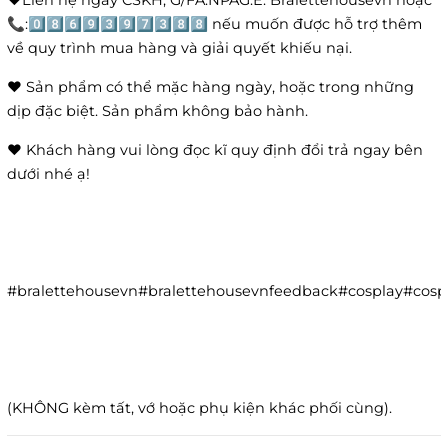
📞:0️⃣8️⃣6️⃣9️⃣3️⃣9️⃣7️⃣3️⃣8️⃣8️⃣ nếu muốn được hỗ trợ thêm
về quy trình mua hàng và giải quyết khiếu nại.
❤️ Sản phẩm có thể mặc hàng ngày, hoặc trong những
dịp đặc biệt. Sản phẩm không bảo hành.
❤️ Khách hàng vui lòng đọc kĩ quy định đổi trả ngay bên
dưới nhé ạ!
#bralettehousevn#bralettehousevnfeedback#cosplay#co
(KHÔNG kèm tất, vớ hoặc phụ kiện khác phối cùng).