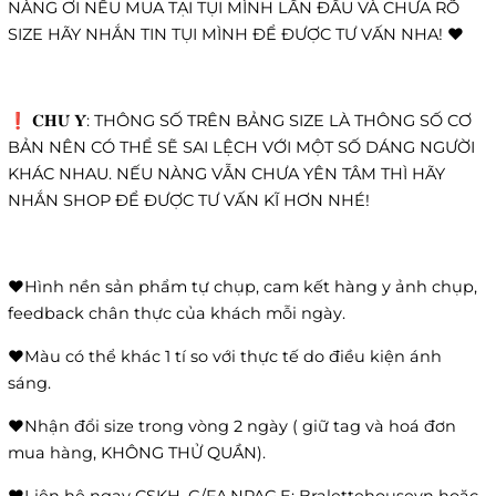
NÀNG ƠI NẾU MUA TẠI TỤI MÌNH LẦN ĐẦU VÀ CHƯA RÕ
SIZE HÃY NHẮN TIN TỤI MÌNH ĐỂ ĐƯỢC TƯ VẤN NHA! ❤️
❗️ 𝐂𝐇𝐔́ 𝐘́: THÔNG SỐ TRÊN BẢNG SIZE LÀ THÔNG SỐ CƠ
BẢN NÊN CÓ THỂ SẼ SAI LỆCH VỚI MỘT SỐ DÁNG NGƯỜI
KHÁC NHAU. NẾU NÀNG VẪN CHƯA YÊN TÂM THÌ HÃY
NHẮN SHOP ĐỂ ĐƯỢC TƯ VẤN KĨ HƠN NHÉ!
❤️Hình nền sản phẩm tự chụp, cam kết hàng y ảnh chụp,
feedback chân thực của khách mỗi ngày.
❤️Màu có thể khác 1 tí so với thực tế do điều kiện ánh
sáng.
❤️Nhận đổi size trong vòng 2 ngày ( giữ tag và hoá đơn
mua hàng, KHÔNG THỬ QUẦN).
❤️Liên hệ ngay CSKH, G/FA.NPAG.E: Bralettehousevn hoặc