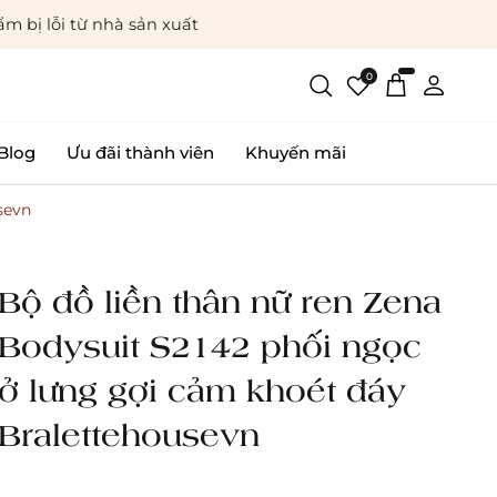
m bị lỗi từ nhà sản xuất
0
Blog
Ưu đãi thành viên
Khuyến mãi
sevn
Bộ đồ liền thân nữ ren Zena
Bodysuit S2142 phối ngọc
ở lưng gợi cảm khoét đáy
Bralettehousevn