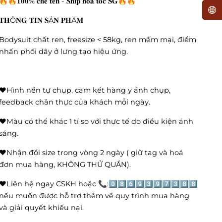
🔥🔥𝟏𝟎𝟎% 𝐜𝐡𝐞 𝐭𝐞̂𝐧 - 𝐒𝐡𝐢𝐩 𝐡𝐨𝐚̉ 𝐭𝐨̂́𝐜 𝐒𝐆🔥🔥
𝐓𝐇Ô𝐍𝐆 𝐓𝐈𝐍 𝐒Ả𝐍 𝐏𝐇Ẩ𝐌
Bodysuit chất ren, freesize < 58kg, ren mềm mại, điểm
nhấn phối dây ở lưng tạo hiệu ứng.
❤️Hình nền tự chụp, cam kết hàng y ảnh chụp,
feedback chân thực của khách mỗi ngày.
❤️Màu có thể khác 1 tí so với thực tế do điều kiện ánh
sáng.
❤️Nhận đổi size trong vòng 2 ngày ( giữ tag và hoá
đơn mua hàng, KHÔNG THỬ QUẦN).
❤️Liên hệ ngay CSKH hoặc 📞:0️⃣8️⃣6️⃣9️⃣3️⃣9️⃣7️⃣3️⃣8️⃣8️⃣
nếu muốn được hỗ trợ thêm về quy trình mua hàng
và giải quyết khiếu nại.