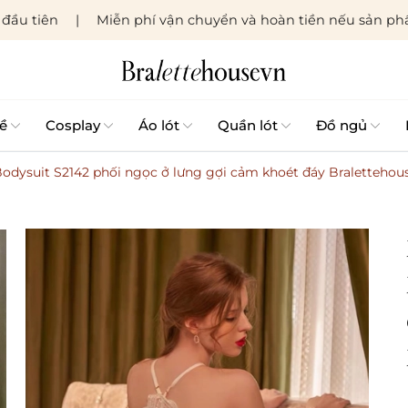
đầu tiên
Miễn phí vận chuyển và hoàn tiền nếu sản phẩ
ề
Cosplay
Áo lót
Quần lót
Đồ ngủ
Bodysuit S2142 phối ngọc ở lưng gợi cảm khoét đáy Bralettehou