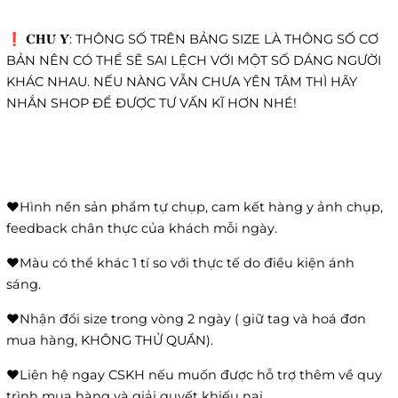
❗️ 𝐂𝐇𝐔́ 𝐘́: THÔNG SỐ TRÊN BẢNG SIZE LÀ THÔNG SỐ CƠ
BẢN NÊN CÓ THỂ SẼ SAI LỆCH VỚI MỘT SỐ DÁNG NGƯỜI
KHÁC NHAU. NẾU NÀNG VẪN CHƯA YÊN TÂM THÌ HÃY
NHẮN SHOP ĐỂ ĐƯỢC TƯ VẤN KĨ HƠN NHÉ!
❤️Hình nền sản phẩm tự chụp, cam kết hàng y ảnh chụp,
feedback chân thực của khách mỗi ngày.
❤️Màu có thể khác 1 tí so với thực tế do điều kiện ánh
sáng.
❤️Nhận đổi size trong vòng 2 ngày ( giữ tag và hoá đơn
mua hàng, KHÔNG THỬ QUẦN).
❤️Liên hệ ngay CSKH nếu muốn được hỗ trợ thêm về quy
trình mua hàng và giải quyết khiếu nại.