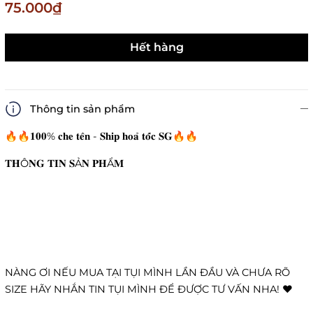
75.000₫
Hết hàng
Thông tin sản phẩm
🔥🔥𝟏𝟎𝟎% 𝐜𝐡𝐞 𝐭𝐞̂𝐧 - 𝐒𝐡𝐢𝐩 𝐡𝐨𝐚̉ 𝐭𝐨̂́𝐜 𝐒𝐆🔥🔥
𝐓𝐇Ô𝐍𝐆 𝐓𝐈𝐍 𝐒Ả𝐍 𝐏𝐇Ẩ𝐌
NÀNG ƠI NẾU MUA TẠI TỤI MÌNH LẦN ĐẦU VÀ CHƯA RÕ
SIZE HÃY NHẮN TIN TỤI MÌNH ĐỂ ĐƯỢC TƯ VẤN NHA! ❤️