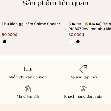
Sản phẩm liên quan
Phụ kiện gợi cảm Chime Choker
[𝐂𝐡𝐞 𝐭𝐞̂𝐧 - 🔥𝐇𝐨𝐚̉ 𝐭𝐨̂́𝐜] 
PK1867 JAVI ren phụ ki
gợi cảm quyến rũ Bral
80.000₫
80.000₫
Miễn phí vận chuyển
Bộ sưu tập mới
Mã giảm giá
Khách hàng đánh giá