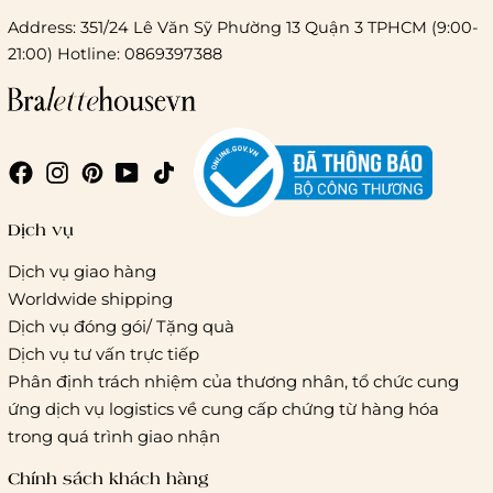
Address: 351/24 Lê Văn Sỹ Phường 13 Quận 3 TPHCM (9:00-
21:00) Hotline: 0869397388
Chi phí giao hàng
Giao hàng trong ngày (hoả tốc)
Dịch vụ
Dịch vụ giao hàng
Worldwide shipping
Giao hàng tiêu chuẩn:
Dịch vụ đóng gói/ Tặng quà
Hồ Chí Minh:
Áp dụng theo bảng giá cước của ĐVVC
Dịch vụ tư vấn trực tiếp
Vietelpost/ Giaohangtietkiem và 1 số đối tác vận chuyển
Phân định trách nhiệm của thương nhân, tổ chức cung
khác
ứng dịch vụ logistics về cung cấp chứng từ hàng hóa
Hà Nội và các tỉnh thành khác:
Áp dụng theo bảng giá
trong quá trình giao nhận
cước của ĐVVC Vietelpost/ Giaohangtietkiem... và 1 số đối
tác vận chuyển khác
Chính sách khách hàng