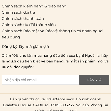
Chính sách kiểm hàng & giao hàng
Thời gian giao hàng
Chính sách đổi trả
Hồ Chí Minh:
Chính sách thanh toán
Chính sách ưu đãi thành viên
Hà Nội và các tỉnh thành khá
Chính sách Bảo mật và Bảo vệ thông tin cá nhân người
tiêu dùng
Đăng ký lấy mã giảm giá
Lưu ý chung về chính sách vận chuyển
Giảm 10% cho lần mua hàng đầu tiên của bạn! Ngoài ra, hãy
1 triệu đồng
là người đầu tiên biết về bán hàng, ra mắt sản phẩm mới và
giao hàng trong ngày
Bralettehousevn
hỗ trợ
ưu đãi độc quyền!
chi phí vận chuyển là 20.000
giao hàng tiêu chuẩn
miễn phí ship
ĐĂNG KÝ
toàn quốc
.
Bản quyền thuộc về Bralettehousevn. Hộ kinh doanh
Bralette's House. GPDK số 079195003235. Nơi cấp: Phòng Tài
chính - Kế hoạch Quận 3