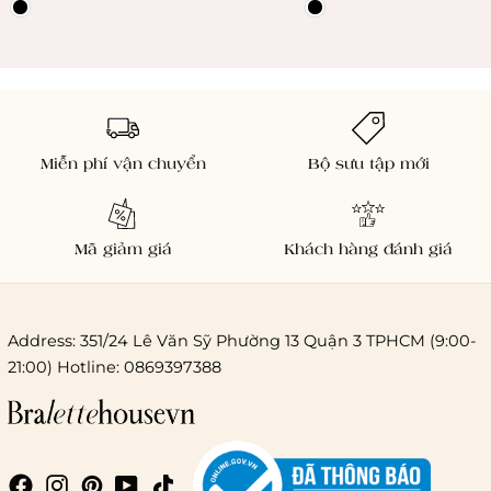
Miễn phí vận chuyển
Bộ sưu tập mới
Mã giảm giá
Khách hàng đánh giá
Address: 351/24 Lê Văn Sỹ Phường 13 Quận 3 TPHCM (9:00-
21:00) Hotline: 0869397388
Chi phí giao hàng