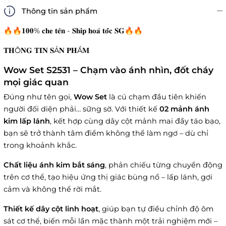
Thông tin sản phẩm
🔥🔥𝟏𝟎𝟎% 𝐜𝐡𝐞 𝐭𝐞̂𝐧 - 𝐒𝐡𝐢𝐩 𝐡𝐨𝐚̉ 𝐭𝐨̂́𝐜 𝐒𝐆🔥🔥
𝐓𝐇Ô𝐍𝐆 𝐓𝐈𝐍 𝐒Ả𝐍 𝐏𝐇Ẩ𝐌
Wow Set S2531 – Chạm vào ánh nhìn, đốt cháy
mọi giác quan
Đúng như tên gọi,
Wow Set
là cú chạm đầu tiên khiến
người đối diện phải… sững sờ. Với thiết kế
02 mảnh ánh
kim lấp lánh
, kết hợp cùng dây cột mảnh mai đầy táo bạo,
bạn sẽ trở thành tâm điểm không thể làm ngơ – dù chỉ
trong khoảnh khắc.
Chất liệu ánh kim bắt sáng
, phản chiếu từng chuyển động
trên cơ thể, tạo hiệu ứng thị giác bùng nổ – lấp lánh, gợi
cảm và không thể rời mắt.
Thiết kế dây cột linh hoạt
, giúp bạn tự điều chỉnh độ ôm
sát cơ thể, biến mỗi lần mặc thành một trải nghiệm mới –