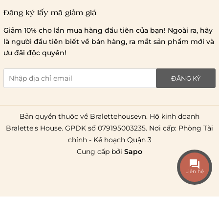
Đăng ký lấy mã giảm giá
Lưu ý chung về chính sách vận chuyển
Giảm 10% cho lần mua hàng đầu tiên của bạn! Ngoài ra, hãy
1 triệu đồng
là người đầu tiên biết về bán hàng, ra mắt sản phẩm mới và
giao hàng trong ngày
Bralettehousevn
hỗ trợ
ưu đãi độc quyền!
chi phí vận chuyển là 20.000
giao hàng tiêu chuẩn
miễn phí ship
ĐĂNG KÝ
toàn quốc
.
Bản quyền thuộc về Bralettehousevn. Hộ kinh doanh
Bralette's House. GPDK số 079195003235. Nơi cấp: Phòng Tài
chính - Kế hoạch Quận 3
Cung cấp bởi
Sapo
Liên hệ