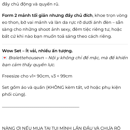
đầy chủ động và quyến rũ.
Form 2 mảnh tối giản nhưng đầy chủ đích
, khoe trọn vòng
eo thon, bờ vai mảnh và làn da rực rỡ dưới ánh đèn – sẵn
sàng cho những shoot ảnh sexy, đêm tiệc riêng tư, hoặc
bất cứ khi nào bạn muốn toả sáng theo cách riêng.
Wow Set – Ít vải, nhiều ấn tượng.
💌
Bralettehousevn – Nội y không chỉ để mặc, mà để khiến
bạn cảm thấy quyền lực.
Freesize cho v1< 90cm, v3 < 99cm
Set gồm áo và quần (KHÔNG kèm tất, vớ hoặc phụ kiện
phối cùng).
______________________________________
NÀNG ƠI NẾU MUA TẠI TỤI MÌNH LẦN ĐẦU VÀ CHƯA RÕ