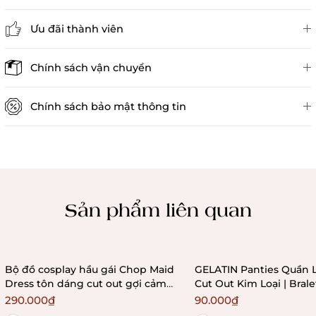
Ưu đãi thành viên
Đánh giá sản phẩm
Chính sách vận chuyển
Chính sách bảo mật thông tin
Chính sách kiểm hàng
Sản phẩm liên quan
Bộ đồ cosplay hầu gái Chop Maid
GELATIN Panties Quần 
Dress tôn dáng cut out gợi cảm
Cut Out Kim Loại | Bral
Bralettehousevn
290.000₫
90.000₫