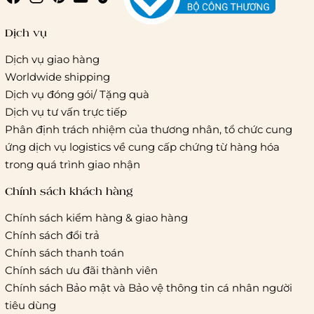
Giao hàng trong ngày (hoả tốc)
Dịch vụ
Dịch vụ giao hàng
Worldwide shipping
Giao hàng tiêu chuẩn:
Dịch vụ đóng gói/ Tặng quà
Hồ Chí Minh:
Áp dụng theo bảng giá cước của ĐVVC
Dịch vụ tư vấn trực tiếp
Vietelpost/ Giaohangtietkiem và 1 số đối tác vận chuyển
Phân định trách nhiệm của thương nhân, tổ chức cung
khác
ứng dịch vụ logistics về cung cấp chứng từ hàng hóa
Hà Nội và các tỉnh thành khác:
Áp dụng theo bảng giá
trong quá trình giao nhận
cước của ĐVVC Vietelpost/ Giaohangtietkiem... và 1 số đối
tác vận chuyển khác
Chính sách khách hàng
Chính sách kiểm hàng & giao hàng
Thời gian giao hàng
Chính sách đổi trả
Hồ Chí Minh:
Chính sách thanh toán
Chính sách ưu đãi thành viên
Hà Nội và các tỉnh thành khá
Chính sách Bảo mật và Bảo vệ thông tin cá nhân người
tiêu dùng