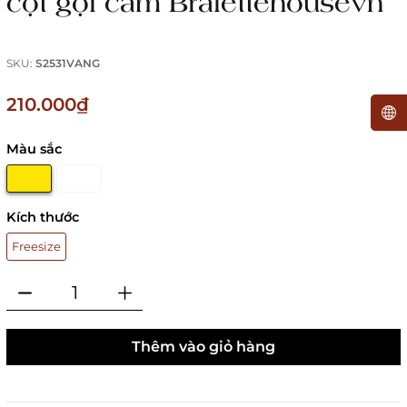
cột gợi cảm Bralettehousevn
SKU:
S2531VANG
210.000₫
Màu sắc
Kích thước
Freesize
Thêm vào giỏ hàng