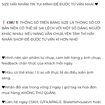
SIZE HÃY NHẮN TIN TỤI MÌNH ĐỂ ĐƯỢC TƯ VẤN NHA! ❤️
❗️ 𝐂𝐇𝐔́ 𝐘́: THÔNG SỐ TRÊN BẢNG SIZE LÀ THÔNG SỐ CƠ
BẢN NÊN CÓ THỂ SẼ SAI LỆCH VỚI MỘT SỐ DÁNG NGƯỜI
KHÁC NHAU. NẾU NÀNG VẪN CHƯA YÊN TÂM THÌ HÃY
NHẮN SHOP ĐỂ ĐƯỢC TƯ VẤN KĨ HƠN NHÉ!
❤️Hình nền sản phẩm tự chụp, cam kết hàng y ảnh chụp,
feedback chân thực của khách mỗi ngày.
❤️Màu có thể khác 1 tí so với thực tế do điều kiện ánh
sáng.
❤️Nhận đổi size trong vòng 2 ngày ( giữ tag và hoá đơn
mua hàng, KHÔNG THỬ QUẦN).
❤️Liên hệ ngay CSKH, G/FA.NPAG.E: Bralettehousevn hoặc