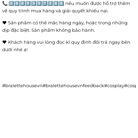
📞:0️⃣8️⃣6️⃣9️⃣3️⃣9️⃣7️⃣3️⃣8️⃣8️⃣ nếu muốn được hỗ trợ thêm
về quy trình mua hàng và giải quyết khiếu nại.
❤️ Sản phẩm có thể mặc hàng ngày, hoặc trong những
dịp đặc biệt. Sản phẩm không bảo hành.
❤️ Khách hàng vui lòng đọc kĩ quy định đổi trả ngay bên
dưới nhé ạ!
#bralettehousevn#bralettehousevnfeedback#cosplay#co