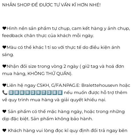
NHẮN SHOP ĐỂ ĐƯỢC TƯ VẤN KĨ HƠN NHÉ!
❤️Hình nền sản phẩm tự chụp, cam kết hàng y ảnh chụp,
feedback chân thực của khách mỗi ngày.
❤️Màu có thể khác 1 tí so với thực tế do điều kiện ánh
sáng.
❤️Nhận đổi size trong vòng 2 ngày ( giữ tag và hoá đơn
mua hàng, KHÔNG THỬ QUẦN).
❤️Liên hệ ngay CSKH, G/FA.NPAG.E: Bralettehousevn hoặc
📞:0️⃣8️⃣6️⃣9️⃣3️⃣9️⃣7️⃣3️⃣8️⃣8️⃣ nếu muốn được hỗ trợ thêm
về quy trình mua hàng và giải quyết khiếu nại.
❤️ Sản phẩm có thể mặc hàng ngày, hoặc trong những
dịp đặc biệt. Sản phẩm không bảo hành.
❤️ Khách hàng vui lòng đọc kĩ quy định đổi trả ngay bên