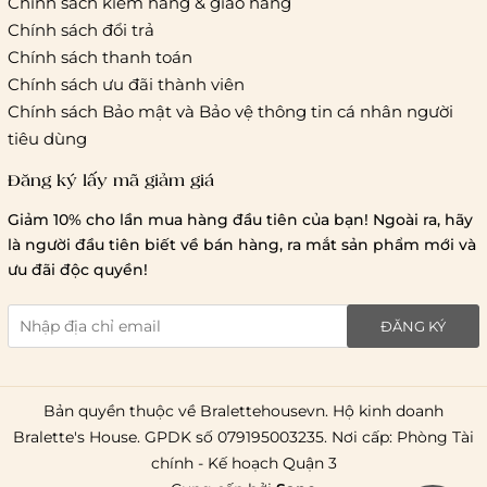
Chính sách kiểm hàng & giao hàng
Thời gian giao hàng
Chính sách đổi trả
Hồ Chí Minh:
Chính sách thanh toán
Chính sách ưu đãi thành viên
Hà Nội và các tỉnh thành khá
Chính sách Bảo mật và Bảo vệ thông tin cá nhân người
tiêu dùng
Đăng ký lấy mã giảm giá
Lưu ý chung về chính sách vận chuyển
Giảm 10% cho lần mua hàng đầu tiên của bạn! Ngoài ra, hãy
1 triệu đồng
là người đầu tiên biết về bán hàng, ra mắt sản phẩm mới và
giao hàng trong ngày
Bralettehousevn
hỗ trợ
ưu đãi độc quyền!
chi phí vận chuyển là 20.000
giao hàng tiêu chuẩn
miễn phí ship
ĐĂNG KÝ
toàn quốc
.
Bản quyền thuộc về Bralettehousevn. Hộ kinh doanh
Bralette's House. GPDK số 079195003235. Nơi cấp: Phòng Tài
chính - Kế hoạch Quận 3