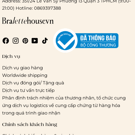
Address: 351/24 Lê Văn Sỹ Phường 13 Quận 3 TPHCM (9:00-
21:00) Hotline: 0869397388
Chi phí giao hàng
Giao hàng trong ngày (hoả tốc)
Dịch vụ
Dịch vụ giao hàng
Worldwide shipping
Giao hàng tiêu chuẩn:
Dịch vụ đóng gói/ Tặng quà
Hồ Chí Minh:
Áp dụng theo bảng giá cước của ĐVVC
Dịch vụ tư vấn trực tiếp
Vietelpost/ Giaohangtietkiem và 1 số đối tác vận chuyển
Phân định trách nhiệm của thương nhân, tổ chức cung
khác
ứng dịch vụ logistics về cung cấp chứng từ hàng hóa
Hà Nội và các tỉnh thành khác:
Áp dụng theo bảng giá
trong quá trình giao nhận
cước của ĐVVC Vietelpost/ Giaohangtietkiem... và 1 số đối
tác vận chuyển khác
Chính sách khách hàng