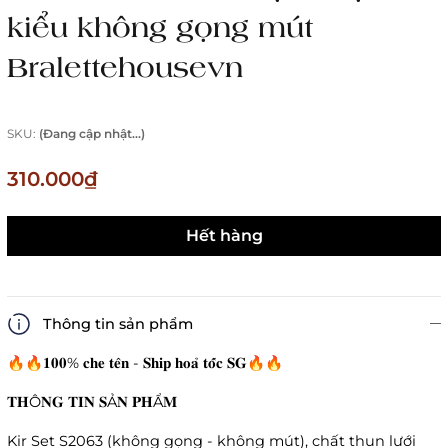
kiểu không gọng mút
Bralettehousevn
SKU:
(Đang cập nhật...)
310.000₫
Hết hàng
Thông tin sản phẩm
🔥🔥𝟏𝟎𝟎% 𝐜𝐡𝐞 𝐭𝐞̂𝐧 - 𝐒𝐡𝐢𝐩 𝐡𝐨𝐚̉ 𝐭𝐨̂́𝐜 𝐒𝐆🔥🔥
𝐓𝐇Ô𝐍𝐆 𝐓𝐈𝐍 𝐒Ả𝐍 𝐏𝐇Ẩ𝐌
Kir Set S2063 (không gọng - không mút), chất thun lưới