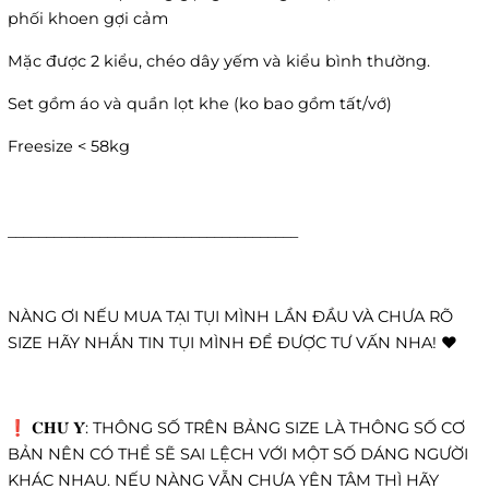
phối khoen gợi cảm
Mặc được 2 kiểu, chéo dây yếm và kiểu bình thường.
Set gồm áo và quần lọt khe (ko bao gồm tất/vớ)
Freesize < 58kg
______________________________________
NÀNG ƠI NẾU MUA TẠI TỤI MÌNH LẦN ĐẦU VÀ CHƯA RÕ
SIZE HÃY NHẮN TIN TỤI MÌNH ĐỂ ĐƯỢC TƯ VẤN NHA! ❤️
❗️ 𝐂𝐇𝐔́ 𝐘́: THÔNG SỐ TRÊN BẢNG SIZE LÀ THÔNG SỐ CƠ
BẢN NÊN CÓ THỂ SẼ SAI LỆCH VỚI MỘT SỐ DÁNG NGƯỜI
KHÁC NHAU. NẾU NÀNG VẪN CHƯA YÊN TÂM THÌ HÃY