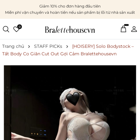
Giảm 10% cho đơn hàng đầu tiên
Miễn phí vận chuyển và hoàn tiền nếu sản phẩm bị lỗi từ nhà sản xuất
0
Trang chủ
STAFF PICKs
[HOISERY] Solo Bodystock –
Tất Body Co Giãn Cut Out Gợi Cảm Bralettehousevn