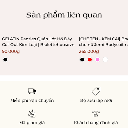
Chính sách kiểm hàng
Sản phẩm liên quan
GELATIN Panties Quần Lót Hở Đáy
[CHE TÊN - KÈM CÀI] Bo
Cut Out Kim Loại | Bralettehousevn
cho nữ Jemi Bodysuit r
không gọng không mú
90.000₫
265.000₫
Bralettehousevn
Miễn phí vận chuyển
Bộ sưu tập mới
Mã giảm giá
Khách hàng đánh giá