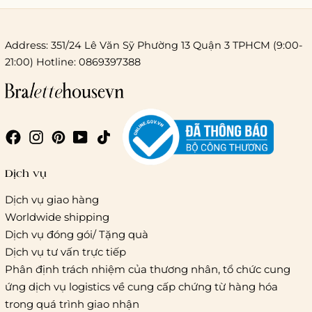
Address: 351/24 Lê Văn Sỹ Phường 13 Quận 3 TPHCM (9:00-
21:00) Hotline: 0869397388
Chi phí giao hàng
Giao hàng trong ngày (hoả tốc)
Dịch vụ
Dịch vụ giao hàng
Worldwide shipping
Giao hàng tiêu chuẩn:
Dịch vụ đóng gói/ Tặng quà
Hồ Chí Minh:
Áp dụng theo bảng giá cước của ĐVVC
Dịch vụ tư vấn trực tiếp
Vietelpost/ Giaohangtietkiem và 1 số đối tác vận chuyển
Phân định trách nhiệm của thương nhân, tổ chức cung
khác
ứng dịch vụ logistics về cung cấp chứng từ hàng hóa
Hà Nội và các tỉnh thành khác:
Áp dụng theo bảng giá
trong quá trình giao nhận