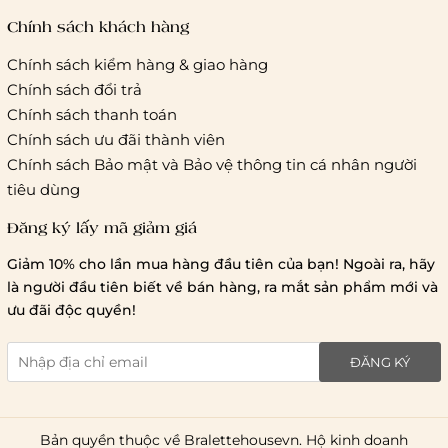
cước của ĐVVC Vietelpost/ Giaohangtietkiem... và 1 số đối
tác vận chuyển khác
Chính sách khách hàng
Chính sách kiểm hàng & giao hàng
Thời gian giao hàng
Chính sách đổi trả
Hồ Chí Minh:
Chính sách thanh toán
Chính sách ưu đãi thành viên
Hà Nội và các tỉnh thành khá
Chính sách Bảo mật và Bảo vệ thông tin cá nhân người
tiêu dùng
Đăng ký lấy mã giảm giá
Lưu ý chung về chính sách vận chuyển
Giảm 10% cho lần mua hàng đầu tiên của bạn! Ngoài ra, hãy
1 triệu đồng
là người đầu tiên biết về bán hàng, ra mắt sản phẩm mới và
giao hàng trong ngày
Bralettehousevn
hỗ trợ
ưu đãi độc quyền!
chi phí vận chuyển là 20.000
giao hàng tiêu chuẩn
miễn phí ship
ĐĂNG KÝ
toàn quốc
.
Bản quyền thuộc về Bralettehousevn. Hộ kinh doanh