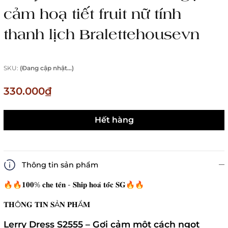
cảm hoạ tiết fruit nữ tính
thanh lịch Bralettehousevn
SKU:
(Đang cập nhật...)
330.000₫
Hết hàng
Thông tin sản phẩm
🔥🔥𝟏𝟎𝟎% 𝐜𝐡𝐞 𝐭𝐞̂𝐧 - 𝐒𝐡𝐢𝐩 𝐡𝐨𝐚̉ 𝐭𝐨̂́𝐜 𝐒𝐆🔥🔥
𝐓𝐇Ô𝐍𝐆 𝐓𝐈𝐍 𝐒Ả𝐍 𝐏𝐇Ẩ𝐌
Lerry Dress S2555 – Gợi cảm một cách ngọt