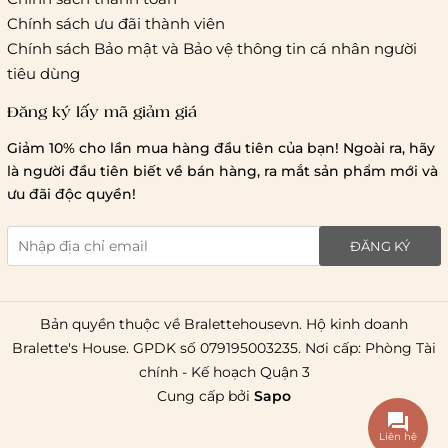
Chính sách ưu đãi thành viên
Hà Nội và các tỉnh thành khá
Chính sách Bảo mật và Bảo vệ thông tin cá nhân người
tiêu dùng
Đăng ký lấy mã giảm giá
Lưu ý chung về chính sách vận chuyển
Giảm 10% cho lần mua hàng đầu tiên của bạn! Ngoài ra, hãy
1 triệu đồng
là người đầu tiên biết về bán hàng, ra mắt sản phẩm mới và
giao hàng trong ngày
Bralettehousevn
hỗ trợ
ưu đãi độc quyền!
chi phí vận chuyển là 20.000
giao hàng tiêu chuẩn
miễn phí ship
ĐĂNG KÝ
toàn quốc
.
Bản quyền thuộc về Bralettehousevn. Hộ kinh doanh
Bralette's House. GPDK số 079195003235. Nơi cấp: Phòng Tài
chính - Kế hoạch Quận 3
Cung cấp bởi
Sapo
Liên hệ