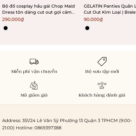
Bộ đồ cosplay hầu gái Chop Maid
GELATIN Panties Quần 
Dress tôn dáng cut out gợi cảm
Cut Out Kim Loại | Bral
Bralettehousevn
290.000₫
90.000₫
Miễn phí vận chuyển
Bộ sưu tập mới
Mã giảm giá
Khách hàng đánh giá
Address: 351/24 Lê Văn Sỹ Phường 13 Quận 3 TPHCM (9:00-
21:00) Hotline: 0869397388
Chi phí giao hàng