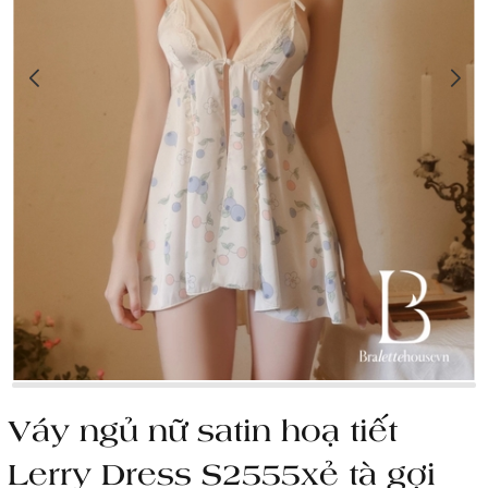
Váy ngủ nữ satin hoạ tiết
Lerry Dress S2555xẻ tà gợi