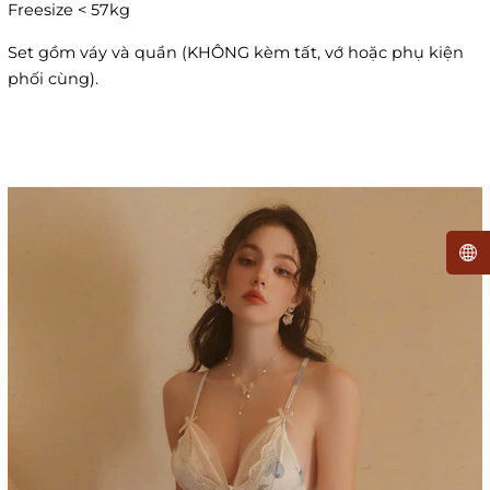
Freesize < 57kg
Set gồm váy và quần (KHÔNG kèm tất, vớ hoặc phụ kiện
phối cùng).