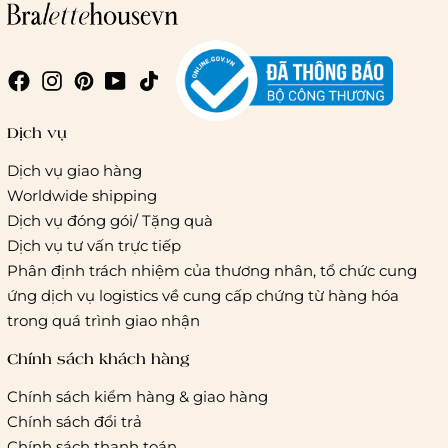
Giao hàng trong ngày (hoả tốc)
Dịch vụ
Dịch vụ giao hàng
Worldwide shipping
Giao hàng tiêu chuẩn:
Dịch vụ đóng gói/ Tặng quà
Hồ Chí Minh:
Áp dụng theo bảng giá cước của ĐVVC
Dịch vụ tư vấn trực tiếp
Vietelpost/ Giaohangtietkiem và 1 số đối tác vận chuyển
Phân định trách nhiệm của thương nhân, tổ chức cung
khác
ứng dịch vụ logistics về cung cấp chứng từ hàng hóa
Hà Nội và các tỉnh thành khác:
Áp dụng theo bảng giá
trong quá trình giao nhận
cước của ĐVVC Vietelpost/ Giaohangtietkiem... và 1 số đối
tác vận chuyển khác
Chính sách khách hàng
Chính sách kiểm hàng & giao hàng
Thời gian giao hàng
Chính sách đổi trả
Hồ Chí Minh:
Chính sách thanh toán