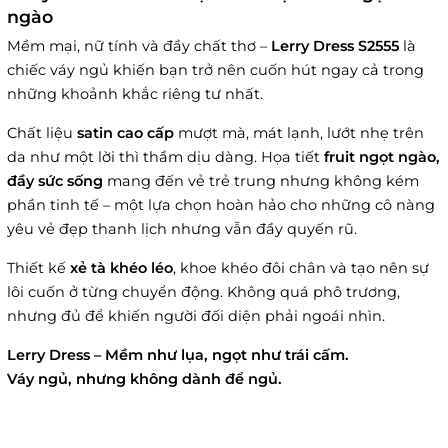
ngào
Mềm mại, nữ tính và đầy chất thơ –
Lerry Dress S2555
là
chiếc váy ngủ khiến bạn trở nên cuốn hút ngay cả trong
những khoảnh khắc riêng tư nhất.
Chất liệu
satin cao cấp
mượt mà, mát lạnh, lướt nhẹ trên
da như một lời thì thầm dịu dàng. Họa tiết
fruit ngọt ngào,
đầy sức sống
mang đến vẻ trẻ trung nhưng không kém
phần tinh tế – một lựa chọn hoàn hảo cho những cô nàng
yêu vẻ đẹp thanh lịch nhưng vẫn đầy quyến rũ.
Thiết kế
xẻ tà khéo léo
, khoe khéo đôi chân và tạo nên sự
lôi cuốn ở từng chuyển động. Không quá phô trương,
nhưng đủ để khiến người đối diện phải ngoái nhìn.
Lerry Dress – Mềm như lụa, ngọt như trái cấm.
Váy ngủ, nhưng không dành để ngủ.