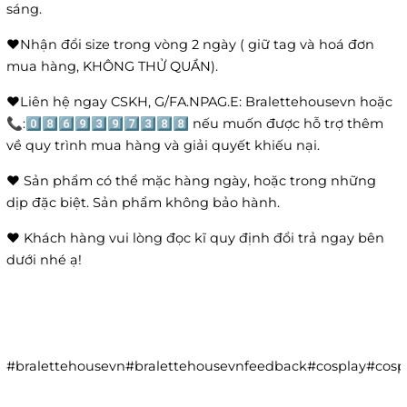
sáng.
❤️Nhận đổi size trong vòng 2 ngày ( giữ tag và hoá đơn
mua hàng, KHÔNG THỬ QUẦN).
❤️Liên hệ ngay CSKH, G/FA.NPAG.E: Bralettehousevn hoặc
📞:0️⃣8️⃣6️⃣9️⃣3️⃣9️⃣7️⃣3️⃣8️⃣8️⃣ nếu muốn được hỗ trợ thêm
về quy trình mua hàng và giải quyết khiếu nại.
❤️ Sản phẩm có thể mặc hàng ngày, hoặc trong những
dịp đặc biệt. Sản phẩm không bảo hành.
❤️ Khách hàng vui lòng đọc kĩ quy định đổi trả ngay bên
dưới nhé ạ!
#bralettehousevn#bralettehousevnfeedback#cosplay#co