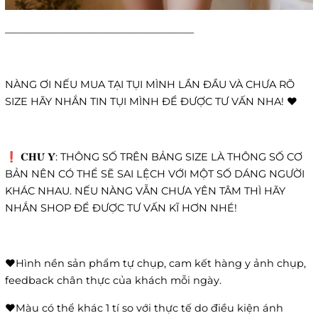
______________________________________
NÀNG ƠI NẾU MUA TẠI TỤI MÌNH LẦN ĐẦU VÀ CHƯA RÕ
SIZE HÃY NHẮN TIN TỤI MÌNH ĐỂ ĐƯỢC TƯ VẤN NHA! ❤️
❗️ 𝐂𝐇𝐔́ 𝐘́: THÔNG SỐ TRÊN BẢNG SIZE LÀ THÔNG SỐ CƠ
BẢN NÊN CÓ THỂ SẼ SAI LỆCH VỚI MỘT SỐ DÁNG NGƯỜI
KHÁC NHAU. NẾU NÀNG VẪN CHƯA YÊN TÂM THÌ HÃY
NHẮN SHOP ĐỂ ĐƯỢC TƯ VẤN KĨ HƠN NHÉ!
❤️Hình nền sản phẩm tự chụp, cam kết hàng y ảnh chụp,
feedback chân thực của khách mỗi ngày.
❤️Màu có thể khác 1 tí so với thực tế do điều kiện ánh