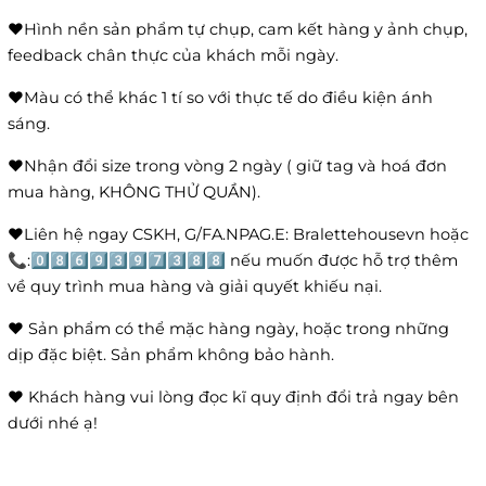
❤️Hình nền sản phẩm tự chụp, cam kết hàng y ảnh chụp,
feedback chân thực của khách mỗi ngày.
❤️Màu có thể khác 1 tí so với thực tế do điều kiện ánh
sáng.
❤️Nhận đổi size trong vòng 2 ngày ( giữ tag và hoá đơn
mua hàng, KHÔNG THỬ QUẦN).
❤️Liên hệ ngay CSKH, G/FA.NPAG.E: Bralettehousevn hoặc
📞:0️⃣8️⃣6️⃣9️⃣3️⃣9️⃣7️⃣3️⃣8️⃣8️⃣ nếu muốn được hỗ trợ thêm
về quy trình mua hàng và giải quyết khiếu nại.
❤️ Sản phẩm có thể mặc hàng ngày, hoặc trong những
dịp đặc biệt. Sản phẩm không bảo hành.
❤️ Khách hàng vui lòng đọc kĩ quy định đổi trả ngay bên
dưới nhé ạ!