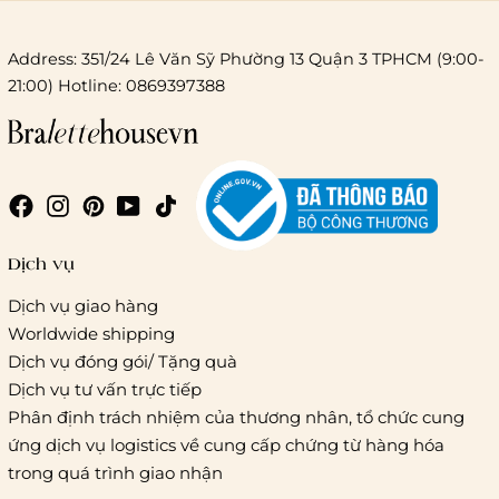
Address: 351/24 Lê Văn Sỹ Phường 13 Quận 3 TPHCM (9:00-
21:00) Hotline: 0869397388
Chi phí giao hàng
Giao hàng trong ngày (hoả tốc)
Dịch vụ
Dịch vụ giao hàng
Worldwide shipping
Giao hàng tiêu chuẩn:
Dịch vụ đóng gói/ Tặng quà
Hồ Chí Minh:
Áp dụng theo bảng giá cước của ĐVVC
Dịch vụ tư vấn trực tiếp
Vietelpost/ Giaohangtietkiem và 1 số đối tác vận chuyển
Phân định trách nhiệm của thương nhân, tổ chức cung
khác
ứng dịch vụ logistics về cung cấp chứng từ hàng hóa
Hà Nội và các tỉnh thành khác:
Áp dụng theo bảng giá
trong quá trình giao nhận
cước của ĐVVC Vietelpost/ Giaohangtietkiem... và 1 số đối