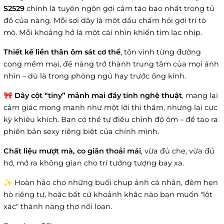
S2529
chính là tuyên ngôn gợi cảm táo bạo nhất trong tủ
đồ của nàng. Mỗi sợi dây là một dấu chấm hỏi gợi trí tò
mò. Mỗi khoảng hở là một cái nhìn khiến tim lạc nhịp.
Thiết kế liền thân ôm sát cơ thể
, tôn vinh từng đường
cong mềm mại, để nàng trở thành trung tâm của mọi ánh
nhìn – dù là trong phòng ngủ hay trước ống kính.
🎀
Dây cột “tiny” mảnh mai đầy tính nghệ thuật
, mang lại
cảm giác mong manh như một lời thì thầm, nhưng lại cực
kỳ khiêu khích. Bạn có thể tự điều chỉnh độ ôm – để tạo ra
phiên bản sexy riêng biệt của chính mình.
Chất liệu mượt mà, co giãn thoải mái
, vừa đủ che, vừa đủ
hở, mở ra không gian cho trí tưởng tượng bay xa.
✨ Hoàn hảo cho những buổi chụp ảnh cá nhân, đêm hẹn
hò riêng tư, hoặc bất cứ khoảnh khắc nào bạn muốn "lột
xác" thành nàng thơ nổi loạn.