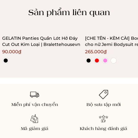
Chính sách kiểm hàng
Sản phẩm liên quan
GELATIN Panties Quần Lót Hở Đáy
[CHE TÊN - KÈM CÀI] Bo
Cut Out Kim Loại | Bralettehousevn
cho nữ Jemi Bodysuit r
không gọng không mú
90.000₫
265.000₫
Bralettehousevn
Miễn phí vận chuyển
Bộ sưu tập mới
Mã giảm giá
Khách hàng đánh giá