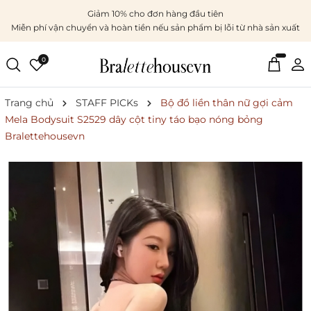
Giảm 10% cho đơn hàng đầu tiên
Miễn phí vận chuyển và hoàn tiền nếu sản phẩm bị lỗi từ nhà sản xuất
0
Trang chủ
STAFF PICKs
Bộ đồ liền thân nữ gợi cảm
Mela Bodysuit S2529 dây cột tiny táo bạo nóng bỏng
Bralettehousevn