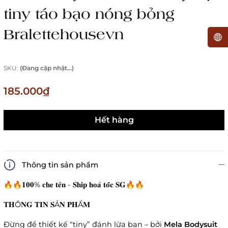
tiny táo bạo nóng bỏng
Bralettehousevn
SKU:
(Đang cập nhật...)
185.000₫
Hết hàng
Thông tin sản phẩm
🔥🔥𝟏𝟎𝟎% 𝐜𝐡𝐞 𝐭𝐞̂𝐧 - 𝐒𝐡𝐢𝐩 𝐡𝐨𝐚̉ 𝐭𝐨̂́𝐜 𝐒𝐆🔥🔥
𝐓𝐇Ô𝐍𝐆 𝐓𝐈𝐍 𝐒Ả𝐍 𝐏𝐇Ẩ𝐌
Đừng để thiết kế “tiny” đánh lừa bạn – bởi
Mela Bodysuit