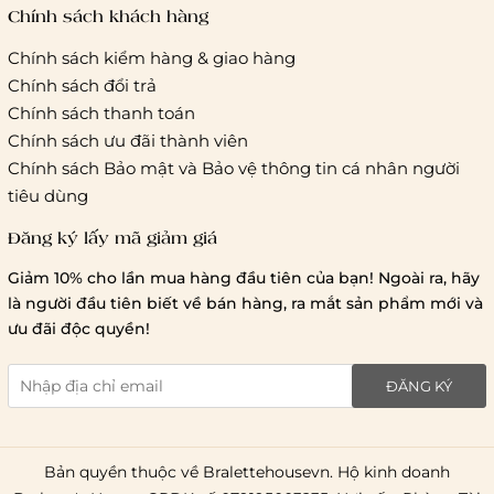
tác vận chuyển khác
Chính sách khách hàng
Chính sách kiểm hàng & giao hàng
Thời gian giao hàng
Chính sách đổi trả
Hồ Chí Minh:
Chính sách thanh toán
Chính sách ưu đãi thành viên
Hà Nội và các tỉnh thành khá
Chính sách Bảo mật và Bảo vệ thông tin cá nhân người
tiêu dùng
Đăng ký lấy mã giảm giá
Lưu ý chung về chính sách vận chuyển
Giảm 10% cho lần mua hàng đầu tiên của bạn! Ngoài ra, hãy
1 triệu đồng
là người đầu tiên biết về bán hàng, ra mắt sản phẩm mới và
giao hàng trong ngày
Bralettehousevn
hỗ trợ
ưu đãi độc quyền!
chi phí vận chuyển là 20.000
giao hàng tiêu chuẩn
miễn phí ship
ĐĂNG KÝ
toàn quốc
.
Bản quyền thuộc về Bralettehousevn. Hộ kinh doanh