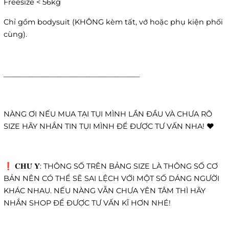
Freesize < 56kg
Chỉ gồm bodysuit (KHÔNG kèm tất, vớ hoặc phụ kiện phối
cùng).
______________________________________
NÀNG ƠI NẾU MUA TẠI TỤI MÌNH LẦN ĐẦU VÀ CHƯA RÕ
SIZE HÃY NHẮN TIN TỤI MÌNH ĐỂ ĐƯỢC TƯ VẤN NHA! ❤️
❗️ 𝐂𝐇𝐔́ 𝐘́: THÔNG SỐ TRÊN BẢNG SIZE LÀ THÔNG SỐ CƠ
BẢN NÊN CÓ THỂ SẼ SAI LỆCH VỚI MỘT SỐ DÁNG NGƯỜI
KHÁC NHAU. NẾU NÀNG VẪN CHƯA YÊN TÂM THÌ HÃY
NHẮN SHOP ĐỂ ĐƯỢC TƯ VẤN KĨ HƠN NHÉ!