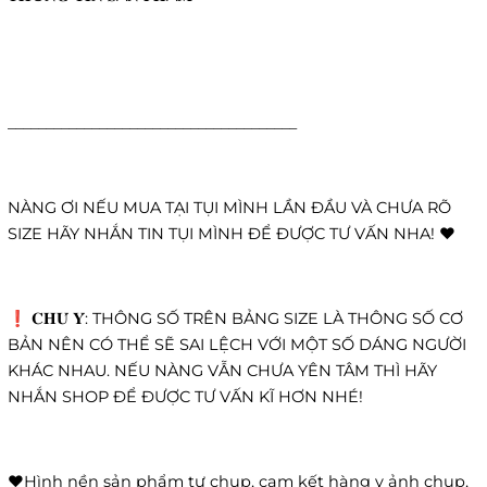
______________________________________
NÀNG ƠI NẾU MUA TẠI TỤI MÌNH LẦN ĐẦU VÀ CHƯA RÕ
SIZE HÃY NHẮN TIN TỤI MÌNH ĐỂ ĐƯỢC TƯ VẤN NHA! ❤️
❗️ 𝐂𝐇𝐔́ 𝐘́: THÔNG SỐ TRÊN BẢNG SIZE LÀ THÔNG SỐ CƠ
BẢN NÊN CÓ THỂ SẼ SAI LỆCH VỚI MỘT SỐ DÁNG NGƯỜI
KHÁC NHAU. NẾU NÀNG VẪN CHƯA YÊN TÂM THÌ HÃY
NHẮN SHOP ĐỂ ĐƯỢC TƯ VẤN KĨ HƠN NHÉ!
❤️Hình nền sản phẩm tự chụp, cam kết hàng y ảnh chụp,