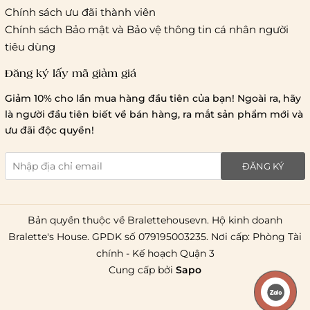
Chính sách ưu đãi thành viên
Hà Nội và các tỉnh thành khá
Chính sách Bảo mật và Bảo vệ thông tin cá nhân người
tiêu dùng
Đăng ký lấy mã giảm giá
Lưu ý chung về chính sách vận chuyển
Giảm 10% cho lần mua hàng đầu tiên của bạn! Ngoài ra, hãy
1 triệu đồng
là người đầu tiên biết về bán hàng, ra mắt sản phẩm mới và
giao hàng trong ngày
Bralettehousevn
hỗ trợ
ưu đãi độc quyền!
chi phí vận chuyển là 20.000
giao hàng tiêu chuẩn
miễn phí ship
ĐĂNG KÝ
toàn quốc
.
Bản quyền thuộc về Bralettehousevn. Hộ kinh doanh
Bralette's House. GPDK số 079195003235. Nơi cấp: Phòng Tài
chính - Kế hoạch Quận 3
Cung cấp bởi
Sapo
Liên hệ