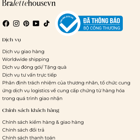
Giao hàng trong ngày (hoả tốc)
Dịch vụ
Dịch vụ giao hàng
Worldwide shipping
Giao hàng tiêu chuẩn:
Dịch vụ đóng gói/ Tặng quà
Hồ Chí Minh:
Áp dụng theo bảng giá cước của ĐVVC
Dịch vụ tư vấn trực tiếp
Vietelpost/ Giaohangtietkiem và 1 số đối tác vận chuyển
Phân định trách nhiệm của thương nhân, tổ chức cung
khác
ứng dịch vụ logistics về cung cấp chứng từ hàng hóa
Hà Nội và các tỉnh thành khác:
Áp dụng theo bảng giá
trong quá trình giao nhận
cước của ĐVVC Vietelpost/ Giaohangtietkiem... và 1 số đối
tác vận chuyển khác
Chính sách khách hàng
Chính sách kiểm hàng & giao hàng
Thời gian giao hàng
Chính sách đổi trả
Hồ Chí Minh:
Chính sách thanh toán