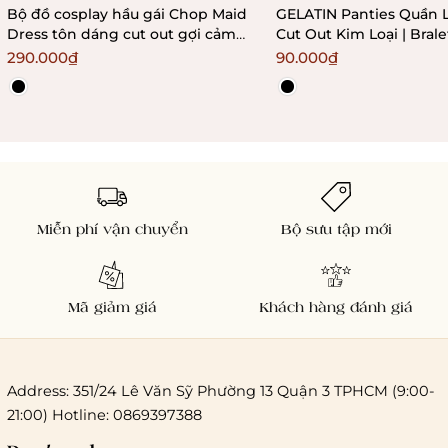
Bộ đồ cosplay hầu gái Chop Maid
GELATIN Panties Quần 
Dress tôn dáng cut out gợi cảm
Cut Out Kim Loại | Bral
Bralettehousevn
290.000₫
90.000₫
Miễn phí vận chuyển
Bộ sưu tập mới
Mã giảm giá
Khách hàng đánh giá
Address: 351/24 Lê Văn Sỹ Phường 13 Quận 3 TPHCM (9:00-
21:00) Hotline: 0869397388
Chi phí giao hàng