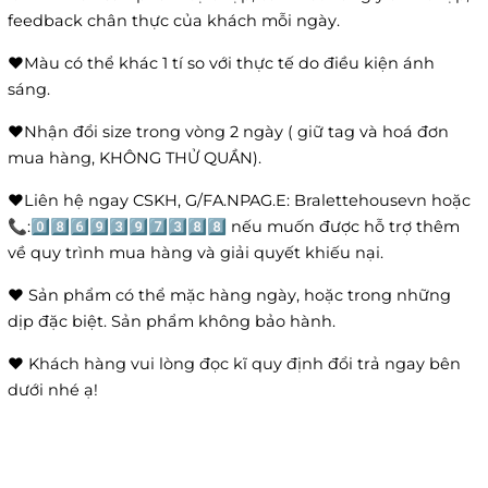
feedback chân thực của khách mỗi ngày.
❤️Màu có thể khác 1 tí so với thực tế do điều kiện ánh
sáng.
❤️Nhận đổi size trong vòng 2 ngày ( giữ tag và hoá đơn
mua hàng, KHÔNG THỬ QUẦN).
❤️Liên hệ ngay CSKH, G/FA.NPAG.E: Bralettehousevn hoặc
📞:0️⃣8️⃣6️⃣9️⃣3️⃣9️⃣7️⃣3️⃣8️⃣8️⃣ nếu muốn được hỗ trợ thêm
về quy trình mua hàng và giải quyết khiếu nại.
❤️ Sản phẩm có thể mặc hàng ngày, hoặc trong những
dịp đặc biệt. Sản phẩm không bảo hành.
❤️ Khách hàng vui lòng đọc kĩ quy định đổi trả ngay bên
dưới nhé ạ!