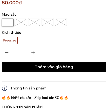
80.000₫
Màu sắc
Kích thước
Freesize
Thêm vào giỏ hàng
Thông tin sản phẩm
🔥🔥𝟏𝟎𝟎% 𝐜𝐡𝐞 𝐭𝐞̂𝐧 - 𝐒𝐡𝐢𝐩 𝐡𝐨𝐚̉ 𝐭𝐨̂́𝐜 𝐒𝐆🔥🔥
𝐓𝐇Ô𝐍𝐆 𝐓𝐈𝐍 𝐒Ả𝐍 𝐏𝐇Ẩ𝐌