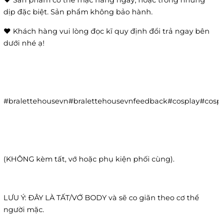
❤️ Sản phẩm có thể mặc hàng ngày, hoặc trong những
dịp đặc biệt. Sản phẩm không bảo hành.
❤️ Khách hàng vui lòng đọc kĩ quy định đổi trả ngay bên
dưới nhé ạ!
#bralettehousevn#bralettehousevnfeedback#cosplay#co
(KHÔNG kèm tất, vớ hoặc phụ kiện phối cùng).
LƯU Ý: ĐÂY LÀ TẤT/VỚ BODY và sẽ co giãn theo cơ thể
người mặc.