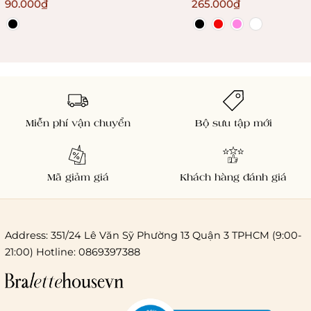
không gọng không mú
90.000₫
265.000₫
Bralettehousevn
Miễn phí vận chuyển
Bộ sưu tập mới
Mã giảm giá
Khách hàng đánh giá
Address: 351/24 Lê Văn Sỹ Phường 13 Quận 3 TPHCM (9:00-
21:00) Hotline: 0869397388
Chi phí giao hàng