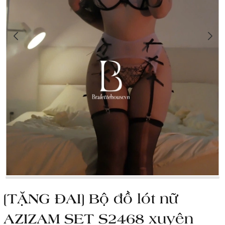
[TẶNG ĐAI] Bộ đồ lót nữ
AZIZAM SET S2468 xuyên