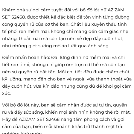
Khám phá sự gợi cảm tuyệt đối với bộ đồ lót nữ AZIZAM
SET S2468, được thiết kế đặc biệt để tôn vinh từng đường
cong quyến rũ của cơ thể bạn. Chất liệu xuyên thấu tinh
tế phối ren mềm mại, không chỉ mang đến cảm giác nhẹ
nhàng, thoải mái mà còn tạo nên vẻ đẹp đầy cuốn hút,
như những giọt sương mờ ảo lướt qua ánh sáng.
Điểm nhấn hoàn hảo: Đai lưng đính nơ mềm mại và chi
tiết ren tỉ mỉ, không chỉ giúp ôm trọn cơ thể mà còn tạo
nên sự quyến rũ bất tận. Mỗi chi tiết đều được chăm chút
kỹ lưỡng, mang đến cho bạn vẻ ngoài vừa thanh thoát vừa
đầy cuốn hút, vừa kín đáo nhưng cũng đủ để khơi gợi cảm
xúc.
Với bộ đồ lót này, bạn sẽ cảm nhận được sự tự tin, quyến
rũ và đầy sức sống, khiến mọi ánh nhìn không thể rời mắt.
Hãy để AZIZAM SET S2468 nâng tầm phong cách và gợi
cảm của bạn, biến mỗi khoảnh khắc trở thành một trải
nghiệm khó quên.