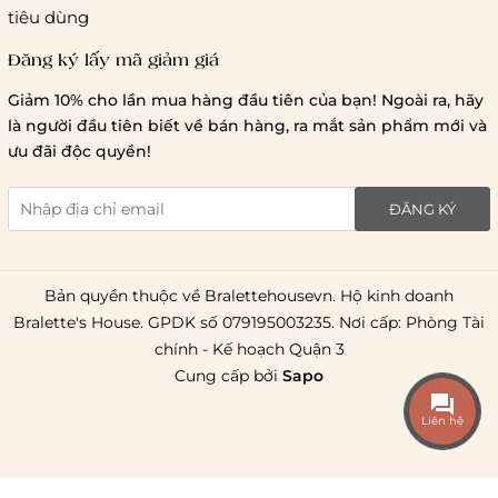
tiêu dùng
Đăng ký lấy mã giảm giá
Lưu ý chung về chính sách vận chuyển
Giảm 10% cho lần mua hàng đầu tiên của bạn! Ngoài ra, hãy
1 triệu đồng
là người đầu tiên biết về bán hàng, ra mắt sản phẩm mới và
giao hàng trong ngày
Bralettehousevn
hỗ trợ
ưu đãi độc quyền!
chi phí vận chuyển là 20.000
giao hàng tiêu chuẩn
miễn phí ship
ĐĂNG KÝ
toàn quốc
.
Bản quyền thuộc về Bralettehousevn. Hộ kinh doanh
Bralette's House. GPDK số 079195003235. Nơi cấp: Phòng Tài
chính - Kế hoạch Quận 3
Cung cấp bởi
Sapo
Liên hệ