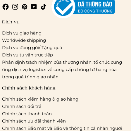
Giao hàng trong ngày (hoả tốc)
Dịch vụ
Dịch vụ giao hàng
Worldwide shipping
Giao hàng tiêu chuẩn:
Dịch vụ đóng gói/ Tặng quà
Hồ Chí Minh:
Áp dụng theo bảng giá cước của ĐVVC
Dịch vụ tư vấn trực tiếp
Vietelpost/ Giaohangtietkiem và 1 số đối tác vận chuyển
Phân định trách nhiệm của thương nhân, tổ chức cung
khác
ứng dịch vụ logistics về cung cấp chứng từ hàng hóa
Hà Nội và các tỉnh thành khác:
Áp dụng theo bảng giá
trong quá trình giao nhận
cước của ĐVVC Vietelpost/ Giaohangtietkiem... và 1 số đối
tác vận chuyển khác
Chính sách khách hàng
Chính sách kiểm hàng & giao hàng
Thời gian giao hàng
Chính sách đổi trả
Hồ Chí Minh:
Chính sách thanh toán
Chính sách ưu đãi thành viên
Hà Nội và các tỉnh thành khá
Chính sách Bảo mật và Bảo vệ thông tin cá nhân người