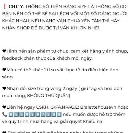
❗️ 𝐂𝐇𝐔́ 𝐘́: THÔNG SỐ TRÊN BẢNG SIZE LÀ THÔNG SỐ CƠ
BẢN NÊN CÓ THỂ SẼ SAI LỆCH VỚI MỘT SỐ DÁNG NGƯỜI
KHÁC NHAU. NẾU NÀNG VẪN CHƯA YÊN TÂM THÌ HÃY
NHẮN SHOP ĐỂ ĐƯỢC TƯ VẤN KĨ HƠN NHÉ!
❤️Hình nền sản phẩm tự chụp, cam kết hàng y ảnh chụp,
feedback chân thực của khách mỗi ngày.
❤️Màu có thể khác 1 tí so với thực tế do điều kiện ánh
sáng.
❤️Nhận đổi size trong vòng 2 ngày ( giữ tag và hoá đơn
mua hàng, KHÔNG THỬ QUẦN).
❤️Liên hệ ngay CSKH, G/FA.NPAG.E: Bralettehousevn hoặc
📞:0️⃣8️⃣6️⃣9️⃣3️⃣9️⃣7️⃣3️⃣8️⃣8️⃣ nếu muốn được hỗ trợ thêm
về quy trình mua hàng và giải quyết khiếu nại.