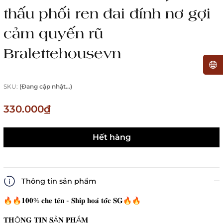
thấu phối ren đai đính nơ gợi
cảm quyến rũ
Bralettehousevn
SKU:
(Đang cập nhật...)
330.000₫
Hết hàng
Thông tin sản phẩm
🔥🔥𝟏𝟎𝟎% 𝐜𝐡𝐞 𝐭𝐞̂𝐧 - 𝐒𝐡𝐢𝐩 𝐡𝐨𝐚̉ 𝐭𝐨̂́𝐜 𝐒𝐆🔥🔥
𝐓𝐇Ô𝐍𝐆 𝐓𝐈𝐍 𝐒Ả𝐍 𝐏𝐇Ẩ𝐌