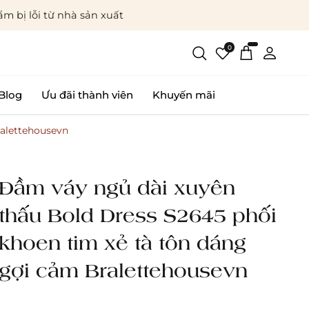
m bị lỗi từ nhà sản xuất
0
Blog
Ưu đãi thành viên
Khuyến mãi
ralettehousevn
Đầm váy ngủ dài xuyên
thấu Bold Dress S2645 phối
khoen tim xẻ tà tôn dáng
gợi cảm Bralettehousevn