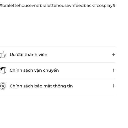
#bralettehousevn#bralettehousevnfeedback#cosplay#cos
Ưu đãi thành viên
Đánh giá sản phẩm
Chính sách vận chuyển
Chính sách bảo mật thông tin
Chính sách kiểm hàng