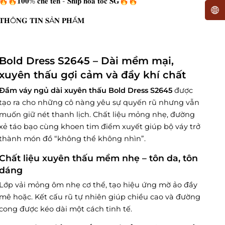
🔥🔥𝟏𝟎𝟎% 𝐜𝐡𝐞 𝐭𝐞̂𝐧 - 𝐒𝐡𝐢𝐩 𝐡𝐨𝐚̉ 𝐭𝐨̂́𝐜 𝐒𝐆🔥🔥
𝐓𝐇Ô𝐍𝐆 𝐓𝐈𝐍 𝐒Ả𝐍 𝐏𝐇Ẩ𝐌
Bold Dress S2645 – Dài mềm mại,
xuyên thấu gợi cảm và đầy khí chất
Đầm váy ngủ dài xuyên thấu Bold Dress S2645
được
tạo ra cho những cô nàng yêu sự quyến rũ nhưng vẫn
muốn giữ nét thanh lịch. Chất liệu mỏng nhẹ, đường
xẻ táo bạo cùng khoen tim điểm xuyết giúp bộ váy trở
thành món đồ “không thể không nhìn”.
Chất liệu xuyên thấu mềm nhẹ – tôn da, tôn
dáng
Lớp vải mỏng ôm nhẹ cơ thể, tạo hiệu ứng mờ ảo đầy
mê hoặc. Kết cấu rũ tự nhiên giúp chiều cao và đường
cong được kéo dài một cách tinh tế.