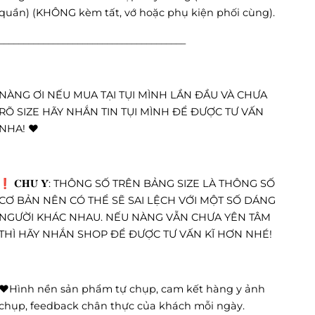
quần) (KHÔNG kèm tất, vớ hoặc phụ kiện phối cùng).
______________________________________
NÀNG ƠI NẾU MUA TẠI TỤI MÌNH LẦN ĐẦU VÀ CHƯA
RÕ SIZE HÃY NHẮN TIN TỤI MÌNH ĐỂ ĐƯỢC TƯ VẤN
NHA! ❤️
❗️ 𝐂𝐇𝐔́ 𝐘́: THÔNG SỐ TRÊN BẢNG SIZE LÀ THÔNG SỐ
CƠ BẢN NÊN CÓ THỂ SẼ SAI LỆCH VỚI MỘT SỐ DÁNG
NGƯỜI KHÁC NHAU. NẾU NÀNG VẪN CHƯA YÊN TÂM
THÌ HÃY NHẮN SHOP ĐỂ ĐƯỢC TƯ VẤN KĨ HƠN NHÉ!
❤️Hình nền sản phẩm tự chụp, cam kết hàng y ảnh
chụp, feedback chân thực của khách mỗi ngày.