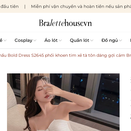
đầu tiên
Miễn phí vận chuyển và hoàn tiền nếu sản phẩ
ề
Cosplay
Áo lót
Quần lót
Đồ ngủ
hấu Bold Dress S2645 phối khoen tim xẻ tà tôn dáng gợi cảm B