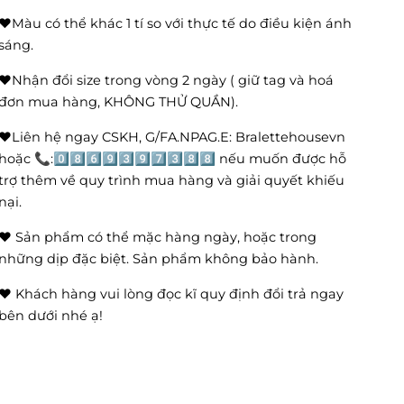
❤️Màu có thể khác 1 tí so với thực tế do điều kiện ánh
sáng.
❤️Nhận đổi size trong vòng 2 ngày ( giữ tag và hoá
đơn mua hàng, KHÔNG THỬ QUẦN).
❤️Liên hệ ngay CSKH, G/FA.NPAG.E: Bralettehousevn
hoặc 📞:0️⃣8️⃣6️⃣9️⃣3️⃣9️⃣7️⃣3️⃣8️⃣8️⃣ nếu muốn được hỗ
trợ thêm về quy trình mua hàng và giải quyết khiếu
nại.
❤️ Sản phẩm có thể mặc hàng ngày, hoặc trong
những dịp đặc biệt. Sản phẩm không bảo hành.
❤️ Khách hàng vui lòng đọc kĩ quy định đổi trả ngay
bên dưới nhé ạ!