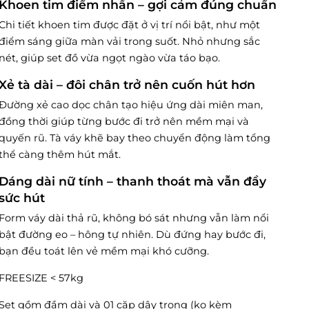
Khoen tim điểm nhấn – gợi cảm đúng chuẩn
Chi tiết khoen tim được đặt ở vị trí nổi bật, như một
điểm sáng giữa màn vải trong suốt. Nhỏ nhưng sắc
nét, giúp set đồ vừa ngọt ngào vừa táo bạo.
Xẻ tà dài – đôi chân trở nên cuốn hút hơn
Đường xẻ cao dọc chân tạo hiệu ứng dài miên man,
đồng thời giúp từng bước đi trở nên mềm mại và
quyến rũ. Tà váy khẽ bay theo chuyển động làm tổng
thể càng thêm hút mắt.
Dáng dài nữ tính – thanh thoát mà vẫn đầy
sức hút
Form váy dài thả rũ, không bó sát nhưng vẫn làm nổi
bật đường eo – hông tự nhiên. Dù đứng hay bước đi,
bạn đều toát lên vẻ mềm mại khó cưỡng.
FREESIZE < 57kg
Set gồm đầm dài và 01 cặp dây trong (ko kèm