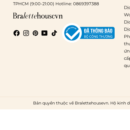
TPHCM (9:00-21:00) Hotline: 0869397388
Dị
Wo
Dị
Dị
Ph
th
ứn
cấ
qu
Bản quyền thuộc về Bralettehousevn. Hộ kinh d