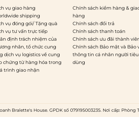
ch vụ giao hàng
Chính sách kiểm hàng & gia
rldwide shipping
hàng
ch vụ đóng gói/ Tặng quà
Chính sách đổi trả
ch vụ tư vấn trực tiếp
Chính sách thanh toán
ân định trách nhiệm của
Chính sách ưu đãi thành viê
ương nhân, tổ chức cung
Chính sách Bảo mật và Bảo 
g dịch vụ logistics về cung
thông tin cá nhân người tiêu
p chứng từ hàng hóa trong
dùng
á trình giao nhận
oanh Bralette's House. GPDK số 079195003235. Nơi cấp: Phòng 