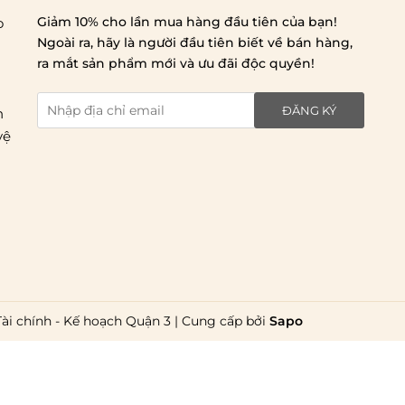
Giảm 10% cho lần mua hàng đầu tiên của bạn!
o
Ngoài ra, hãy là người đầu tiên biết về bán hàng,
Chi phí giao hàng
ra mắt sản phẩm mới và ưu đãi độc quyền!
ĐĂNG KÝ
n
vệ
Giao hàng trong ngày (hoả tốc)
Giao hàng tiêu chuẩn:
Hồ Chí Minh:
Áp dụng theo bảng giá cước của ĐVVC
Vietelpost/ Giaohangtietkiem và 1 số đối tác vận
Tài chính - Kế hoạch Quận 3
|
Cung cấp bởi
Sapo
chuyển khác
Hà Nội và các tỉnh thành khác:
Áp dụng theo bảng giá
cước của ĐVVC Vietelpost/ Giaohangtietkiem... và 1 số
đối tác vận chuyển khác