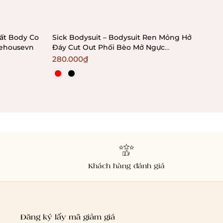
Tất Body Co
Sick Bodysuit – Bodysuit Ren Mỏng Hở
[HO
tehousevn
Đáy Cut Out Phối Bèo Mở Ngực
kèm
Bralettehousevn
Bra
280.000₫
18
Khách hàng đánh giá
Đăng ký lấy mã giảm giá