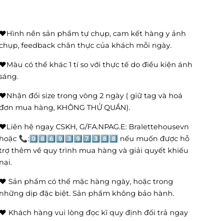
❤️Hình nền sản phẩm tự chụp, cam kết hàng y ảnh
chụp, feedback chân thực của khách mỗi ngày.
❤️Màu có thể khác 1 tí so với thực tế do điều kiện ánh
sáng.
❤️Nhận đổi size trong vòng 2 ngày ( giữ tag và hoá
đơn mua hàng, KHÔNG THỬ QUẦN).
❤️Liên hệ ngay CSKH, G/FA.NPAG.E: Bralettehousevn
hoặc 📞:0️⃣8️⃣6️⃣9️⃣3️⃣9️⃣7️⃣3️⃣8️⃣8️⃣ nếu muốn được hỗ
trợ thêm về quy trình mua hàng và giải quyết khiếu
nại.
❤️ Sản phẩm có thể mặc hàng ngày, hoặc trong
những dịp đặc biệt. Sản phẩm không bảo hành.
❤️ Khách hàng vui lòng đọc kĩ quy định đổi trả ngay