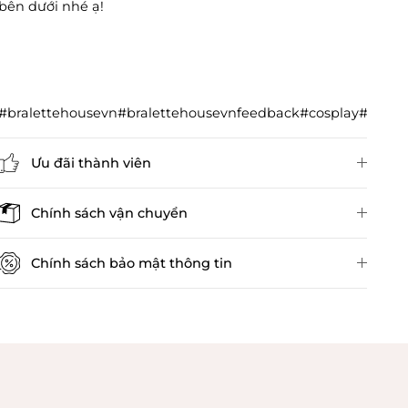
bên dưới nhé ạ!
#bralettehousevn#bralettehousevnfeedback#cosplay#cos
Ưu đãi thành viên
Đánh giá sản phẩm
Chính sách vận chuyển
Chính sách bảo mật thông tin
Chính sách kiểm hàng