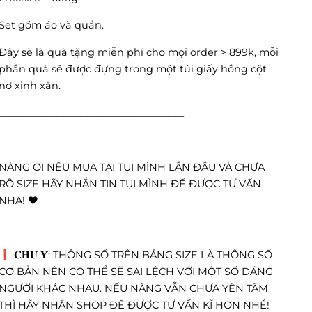
Set gồm áo và quần.
Đây sẽ là quà tặng miễn phí cho mọi order > 899k, mỗi
phần quà sẽ được đựng trong một túi giấy hồng cột
nơ xinh xắn.
______________________________________
NÀNG ƠI NẾU MUA TẠI TỤI MÌNH LẦN ĐẦU VÀ CHƯA
RÕ SIZE HÃY NHẮN TIN TỤI MÌNH ĐỂ ĐƯỢC TƯ VẤN
NHA! ❤️
❗️ 𝐂𝐇𝐔́ 𝐘́: THÔNG SỐ TRÊN BẢNG SIZE LÀ THÔNG SỐ
CƠ BẢN NÊN CÓ THỂ SẼ SAI LỆCH VỚI MỘT SỐ DÁNG
NGƯỜI KHÁC NHAU. NẾU NÀNG VẪN CHƯA YÊN TÂM
THÌ HÃY NHẮN SHOP ĐỂ ĐƯỢC TƯ VẤN KĨ HƠN NHÉ!