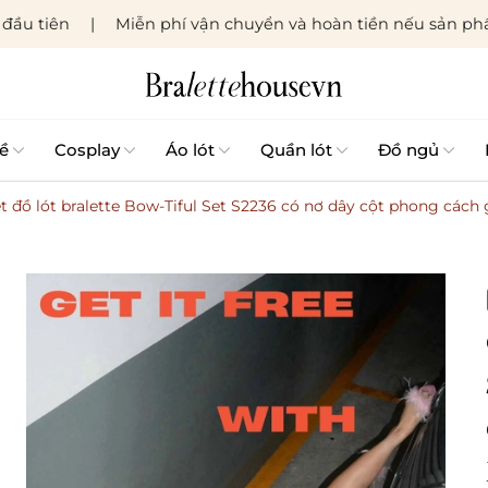
đầu tiên
Miễn phí vận chuyển và hoàn tiền nếu sản phẩ
ề
Cosplay
Áo lót
Quần lót
Đồ ngủ
t đồ lót bralette Bow-Tiful Set S2236 có nơ dây cột phong cách