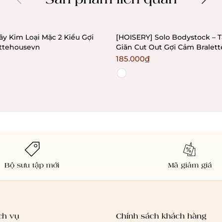
y Kim Loại Mặc 2 Kiểu Gợi
[HOISERY] Solo Bodystock – 
ettehousevn
Giãn Cut Out Gợi Cảm Bralet
185.000₫
Bộ sưu tập mới
Mã giảm giá
ch vụ
Chính sách khách hàng