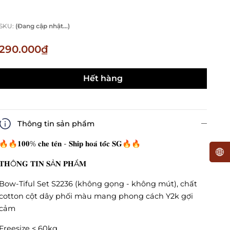
SKU:
(Đang cập nhật...)
290.000₫
Hết hàng
Thông tin sản phẩm
🔥🔥𝟏𝟎𝟎% 𝐜𝐡𝐞 𝐭𝐞̂𝐧 - 𝐒𝐡𝐢𝐩 𝐡𝐨𝐚̉ 𝐭𝐨̂́𝐜 𝐒𝐆🔥🔥
𝐓𝐇Ô𝐍𝐆 𝐓𝐈𝐍 𝐒Ả𝐍 𝐏𝐇Ẩ𝐌
Bow-Tiful Set S2236 (không gọng - không mút), chất
cotton cột dây phối màu mang phong cách Y2k gợi
cảm
Freesize < 60kg