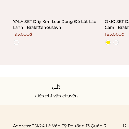
YALA SET Dây Kim Loại Dáng Đồ Lót Lấp
OMG SET Dâ
Lánh | Bralettehousevn
Cảm | Bral
195.000₫
185.000₫
Miễn phí vận chuyển
Dị
Address: 351/24 Lê Văn Sỹ Phường 13 Quận 3