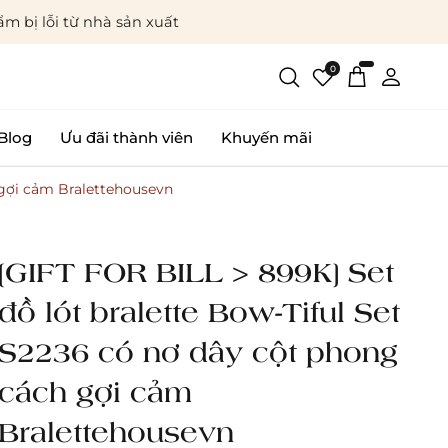
m bị lỗi từ nhà sản xuất
0
Blog
Ưu đãi thành viên
Khuyến mãi
 gợi cảm Bralettehousevn
[GIFT FOR BILL > 899K] Set
đồ lót bralette Bow-Tiful Set
S2236 có nơ dây cột phong
cách gợi cảm
Bralettehousevn