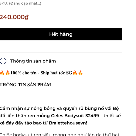
SKU:
(Đang cập nhật...)
240.000₫
Hết hàng
Thông tin sản phẩm
🔥🔥𝟏𝟎𝟎% 𝐜𝐡𝐞 𝐭𝐞̂𝐧 - 𝐒𝐡𝐢𝐩 𝐡𝐨𝐚̉ 𝐭𝐨̂́𝐜 𝐒𝐆🔥🔥
𝐓𝐇Ô𝐍𝐆 𝐓𝐈𝐍 𝐒Ả𝐍 𝐏𝐇Ẩ𝐌
Cảm nhận sự nóng bỏng và quyến rũ bùng nổ với Bộ
đồ liền thân ren mỏng Celes Bodysuit S2499 – thiết kế
xẻ đáy đầy táo bạo từ Bralettehousevn!
Chiếc bodysuit ren siêu mỏng nhẹ như làn da thứ hai,