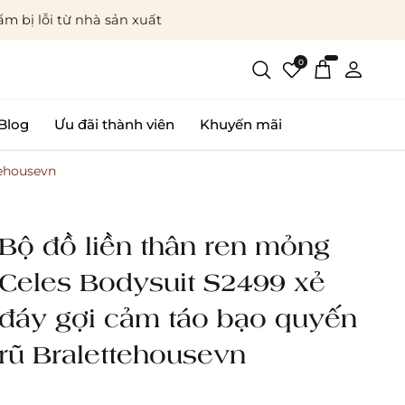
m bị lỗi từ nhà sản xuất
0
Blog
Ưu đãi thành viên
Khuyến mãi
tehousevn
Bộ đồ liền thân ren mỏng
Celes Bodysuit S2499 xẻ
đáy gợi cảm táo bạo quyến
rũ Bralettehousevn