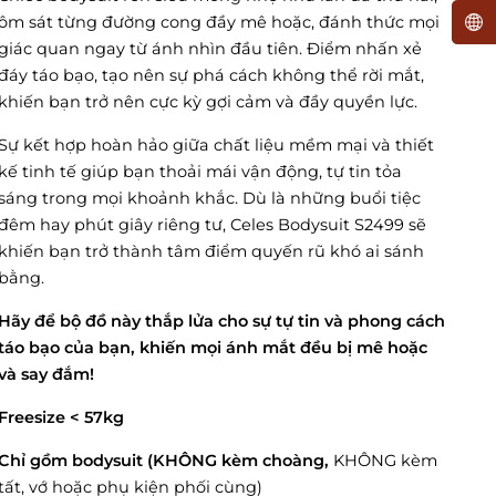
ôm sát từng đường cong đầy mê hoặc, đánh thức mọi
giác quan ngay từ ánh nhìn đầu tiên. Điểm nhấn xẻ
đáy táo bạo, tạo nên sự phá cách không thể rời mắt,
khiến bạn trở nên cực kỳ gợi cảm và đầy quyền lực.
Sự kết hợp hoàn hảo giữa chất liệu mềm mại và thiết
kế tinh tế giúp bạn thoải mái vận động, tự tin tỏa
sáng trong mọi khoảnh khắc. Dù là những buổi tiệc
đêm hay phút giây riêng tư, Celes Bodysuit S2499 sẽ
khiến bạn trở thành tâm điểm quyến rũ khó ai sánh
bằng.
Hãy để bộ đồ này thắp lửa cho sự tự tin và phong cách
táo bạo của bạn, khiến mọi ánh mắt đều bị mê hoặc
và say đắm!
Freesize < 57kg
Chỉ gồm bodysuit (KHÔNG kèm choàng,
KHÔNG kèm
tất, vớ hoặc phụ kiện phối cùng)