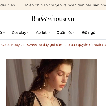
đầu tiên
Miễn phí vận chuyển và hoàn tiền nếu sản phẩ
ề
Cosplay
Áo lót
Quần lót
Đồ ngủ
 Celes Bodysuit S2499 xẻ đáy gợi cảm táo bạo quyến rũ Bralet