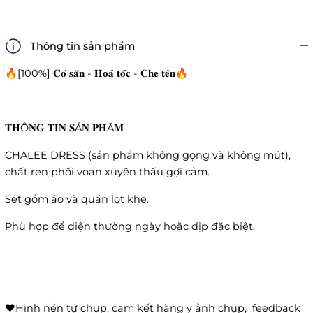
Thông tin sản phẩm
🔥[100%] 𝐂𝐨́ 𝐬𝐚̆̃𝐧 - 𝐇𝐨𝐚̉ 𝐭𝐨̂́𝐜 - 𝐂𝐡𝐞 𝐭𝐞̂𝐧🔥
𝐓𝐇Ô𝐍𝐆 𝐓𝐈𝐍 𝐒Ả𝐍 𝐏𝐇Ẩ𝐌
CHALEE DRESS (sản phẩm không gọng và không mút),
chất ren phối voan xuyên thấu gợi cảm.
Set gồm áo và quần lọt khe.
Phù hợp để diện thường ngày hoặc dịp đặc biệt.
❤️Hình nền tự chụp, cam kết hàng y ảnh chụp, feedback