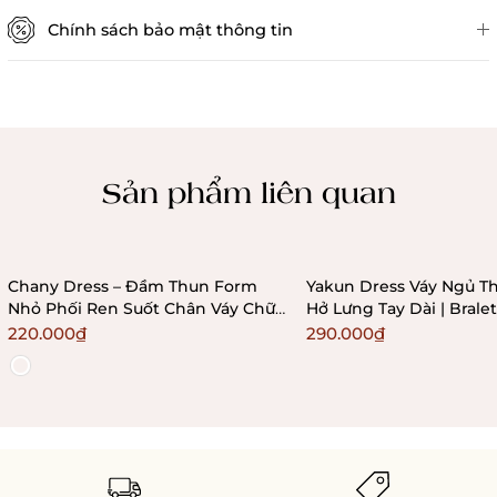
Chính sách bảo mật thông tin
Chính sách kiểm hàng
Sản phẩm liên quan
Chany Dress – Đầm Thun Form
Yakun Dress Váy Ngủ Th
Nhỏ Phối Ren Suốt Chân Váy Chữ
Hở Lưng Tay Dài | Bral
A Ôm Sát Bralettehousevn
220.000₫
290.000₫