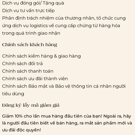
Giao hàng tiêu chuẩn:
Dịch vụ đóng gói/ Tặng quà
Hồ Chí Minh:
Áp dụng theo bảng giá cước của ĐVVC
Dịch vụ tư vấn trực tiếp
Vietelpost/ Giaohangtietkiem và 1 số đối tác vận chuyển
Phân định trách nhiệm của thương nhân, tổ chức cung
khác
ứng dịch vụ logistics về cung cấp chứng từ hàng hóa
Hà Nội và các tỉnh thành khác:
Áp dụng theo bảng giá
trong quá trình giao nhận
cước của ĐVVC Vietelpost/ Giaohangtietkiem... và 1 số đối
tác vận chuyển khác
Chính sách khách hàng
Chính sách kiểm hàng & giao hàng
Thời gian giao hàng
Chính sách đổi trả
Hồ Chí Minh:
Chính sách thanh toán
Chính sách ưu đãi thành viên
Hà Nội và các tỉnh thành khá
Chính sách Bảo mật và Bảo vệ thông tin cá nhân người
tiêu dùng
Đăng ký lấy mã giảm giá
Lưu ý chung về chính sách vận chuyển
Giảm 10% cho lần mua hàng đầu tiên của bạn! Ngoài ra, hãy
1 triệu đồng
là người đầu tiên biết về bán hàng, ra mắt sản phẩm mới và
giao hàng trong ngày
Bralettehousevn
hỗ trợ
ưu đãi độc quyền!