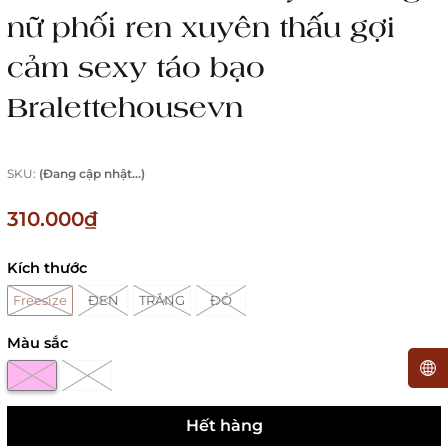
nữ phối ren xuyên thấu gợi
cảm sexy táo bạo
Bralettehousevn
SKU:
(Đang cập nhật...)
310.000₫
Kích thước
Freesize
ĐEN
TRẮNG
ĐỎ
Màu sắc
Hết hàng