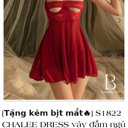
[𝗧𝗮̣̆𝗻𝗴 𝗸𝗲̀𝗺 𝗯𝗶̣𝘁 𝗺𝗮̆́𝘁🔥] S1822
CHALEE DRESS váy đầm ngủ