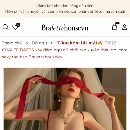
Giảm 10% cho đơn hàng đầu tiên
Miễn phí vận chuyển và hoàn tiền nếu sản phẩm bị lỗi từ nhà sản xuất
0
Trang chủ
Đồ ngủ
[𝗧𝗮̣̆𝗻𝗴 𝗸𝗲̀𝗺 𝗯𝗶̣𝘁 𝗺𝗮̆́𝘁🔥] S1822
CHALEE DRESS váy đầm ngủ nữ phối ren xuyên thấu gợi cảm
sexy táo bạo Bralettehousevn