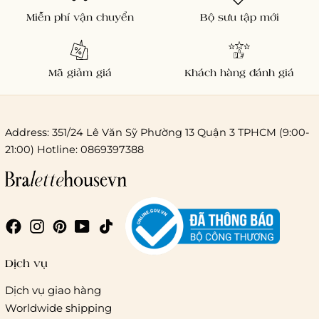
Miễn phí vận chuyển
Bộ sưu tập mới
Mã giảm giá
Khách hàng đánh giá
Address: 351/24 Lê Văn Sỹ Phường 13 Quận 3 TPHCM (9:00-
21:00) Hotline: 0869397388
Chi phí giao hàng
Giao hàng trong ngày (hoả tốc)
Dịch vụ
Dịch vụ giao hàng
Worldwide shipping