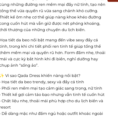
cùng những đường ren mềm mại đầy nữ tính, tạo nên
tổng thể vừa quyến rũ vừa sang chảnh khó cưỡng.
Thiết kế ôm nhẹ cơ thể giúp nàng khoe khéo đường
cong cuốn hút mà vẫn giữ được nét phóng khoáng,
thời thượng của những chuyến du lịch biển.
Họa tiết da beo nổi bật mang đến vibe sexy đầy cá
tính, trong khi chi tiết phối ren tinh tế giúp tổng thể
thêm mềm mại và quyến rũ hơn. Form đầm nhẹ, thoải
mái và cực kỳ bắt hình khi đi biển, nghỉ dưỡng hay
chụp ảnh “sống ảo”.
✨ Vì sao Qada Dress khiến nàng nổi bật?
• Họa tiết da beo trendy, sexy và đầy cá tính
• Phối ren mềm mại tạo cảm giác sang trọng, nữ tính
• Thiết kế gợi cảm táo bạo nhưng vẫn tinh tế cuốn hút
• Chất liệu nhẹ, thoải mái phù hợp cho du lịch biển và
resort
• Dễ dàng mặc như đầm ngủ hoặc outfit khoác ngoài