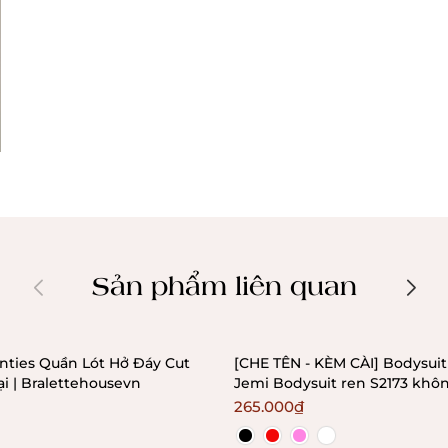
Sản phẩm liên quan
nties Quần Lót Hở Đáy Cut
[CHE TÊN - KÈM CÀI] Bodysuit
i | Bralettehousevn
Jemi Bodysuit ren S2173 khô
không mút Bralettehousevn
265.000₫