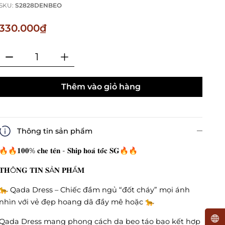
SKU:
S2828DENBEO
330.000₫
Thêm vào giỏ hàng
Thông tin sản phẩm
🔥🔥𝟏𝟎𝟎% 𝐜𝐡𝐞 𝐭𝐞̂𝐧 - 𝐒𝐡𝐢𝐩 𝐡𝐨𝐚̉ 𝐭𝐨̂́𝐜 𝐒𝐆🔥🔥
𝐓𝐇Ô𝐍𝐆 𝐓𝐈𝐍 𝐒Ả𝐍 𝐏𝐇Ẩ𝐌
🐆 Qada Dress – Chiếc đầm ngủ “đốt cháy” mọi ánh
nhìn với vẻ đẹp hoang dã đầy mê hoặc 🐆
Qada Dress mang phong cách da beo táo bạo kết hợp