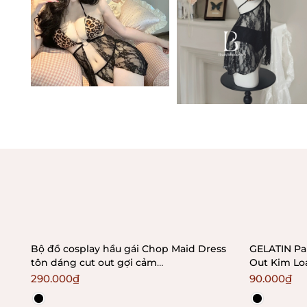
Bộ đồ cosplay hầu gái Chop Maid Dress
GELATIN Pa
tôn dáng cut out gợi cảm
Out Kim Loạ
Bralettehousevn
290.000₫
90.000₫