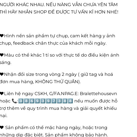
NGƯỜI KHÁC NHAU. NẾU NÀNG VẪN CHƯA YÊN TÂM
THÌ HÃY NHẮN SHOP ĐỂ ĐƯỢC TƯ VẤN KĨ HƠN NHÉ!
❤️Hình nền sản phẩm tự chụp, cam kết hàng y ảnh
chụp, feedback chân thực của khách mỗi ngày.
❤️Màu có thể khác 1 tí so với thực tế do điều kiện ánh
sáng.
❤️Nhận đổi size trong vòng 2 ngày ( giữ tag và hoá
đơn mua hàng, KHÔNG THỬ QUẦN).
❤️Liên hệ ngay CSKH, G/FA.NPAG.E: Bralettehousevn
hoặc 📞:0️⃣8️⃣6️⃣9️⃣3️⃣9️⃣7️⃣3️⃣8️⃣8️⃣ nếu muốn được hỗ
trợ thêm về quy trình mua hàng và giải quyết khiếu
nại.
❤️ Sản phẩm có thể mặc hàng ngày, hoặc trong
những dịp đặc biệt. Sản phẩm không bảo hành.