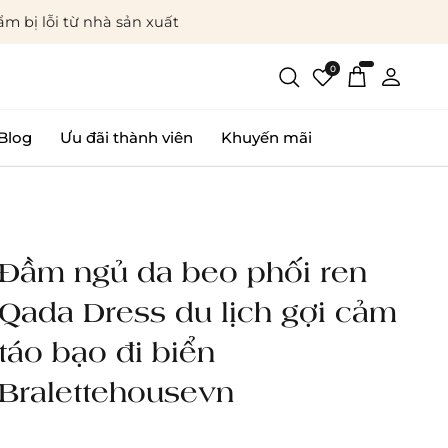
m bị lỗi từ nhà sản xuất
0
Blog
Ưu đãi thành viên
Khuyến mãi
Đầm ngủ da beo phối ren
Qada Dress du lịch gợi cảm
táo bạo đi biển
Bralettehousevn