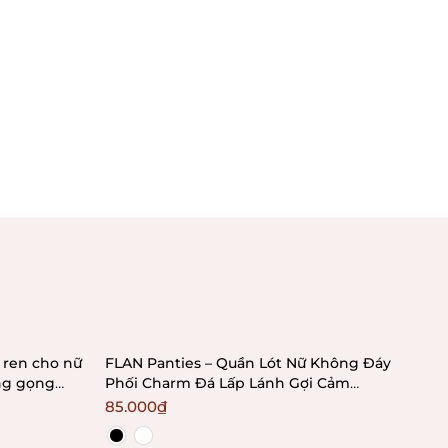
 ren cho nữ
FLAN Panties – Quần Lót Nữ Không Đáy
CRO
ng gọng
Phối Charm Đá Lấp Lánh Gợi Cảm
Gợi
Bralettehousevn
85.000₫
85