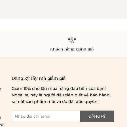
Chi phí giao hàng
Giao hàng trong ngày (hoả tốc)
Khách hàng đánh giá
Giao hàng tiêu chuẩn:
Đăng ký lấy mã giảm giá
Hồ Chí Minh:
Áp dụng theo bảng giá cước của ĐVVC
Vietelpost/ Giaohangtietkiem và 1 số đối tác vận
Giảm 10% cho lần mua hàng đầu tiên của bạn!
o
chuyển khác
Ngoài ra, hãy là người đầu tiên biết về bán hàng,
Hà Nội và các tỉnh thành khác:
Áp dụng theo bảng giá
ra mắt sản phẩm mới và ưu đãi độc quyền!
cước của ĐVVC Vietelpost/ Giaohangtietkiem... và 1 số
đối tác vận chuyển khác
ĐĂNG KÝ
n
vệ