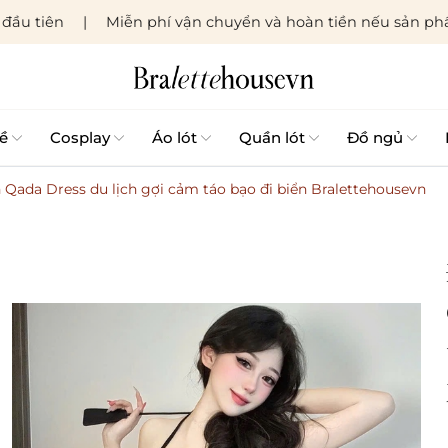
đầu tiên
Miễn phí vận chuyển và hoàn tiền nếu sản phẩ
ề
Cosplay
Áo lót
Quần lót
Đồ ngủ
Qada Dress du lịch gợi cảm táo bạo đi biển Bralettehousevn