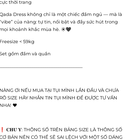
cực thời trang
Qada Dress không chỉ là một chiếc đầm ngủ — mà là
“vibe” của nàng: tự tin, nổi bật và đầy sức hút trong
mọi khoảnh khắc mùa hè. ☀️🖤
Freesize < 59kg
Set gồm đầm và quần
______________________________________
NÀNG ƠI NẾU MUA TẠI TỤI MÌNH LẦN ĐẦU VÀ CHƯA
RÕ SIZE HÃY NHẮN TIN TỤI MÌNH ĐỂ ĐƯỢC TƯ VẤN
NHA! ❤️
❗️ 𝐂𝐇𝐔́ 𝐘́: THÔNG SỐ TRÊN BẢNG SIZE LÀ THÔNG SỐ
CƠ BẢN NÊN CÓ THỂ SẼ SAI LỆCH VỚI MỘT SỐ DÁNG