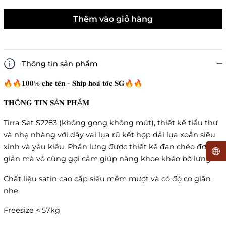
Thêm vào giỏ hàng
Thông tin sản phẩm
🔥🔥𝟏𝟎𝟎% 𝐜𝐡𝐞 𝐭𝐞̂𝐧 - 𝐒𝐡𝐢𝐩 𝐡𝐨𝐚̉ 𝐭𝐨̂́𝐜 𝐒𝐆🔥🔥
𝐓𝐇Ô𝐍𝐆 𝐓𝐈𝐍 𝐒Ả𝐍 𝐏𝐇Ẩ𝐌
Tirra Set S2283 (không gọng không mút), thiết kế tiểu thư
và nhẹ nhàng với dây vai lụa rũ kết hợp dải lụa xoắn siêu
xinh và yêu kiều. Phần lưng được thiết kế đan chéo đơn
giản mà vô cùng gợi cảm giúp nàng khoe khéo bờ lưng.
Chất liệu satin cao cấp siêu mềm mượt và có độ co giãn
nhẹ.
Freesize < 57kg