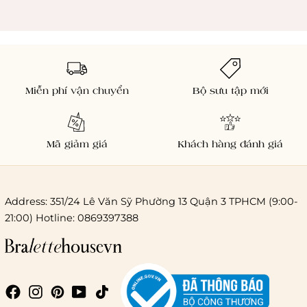
Miễn phí vận chuyển
Bộ sưu tập mới
Mã giảm giá
Khách hàng đánh giá
Address: 351/24 Lê Văn Sỹ Phường 13 Quận 3 TPHCM (9:00-
21:00) Hotline: 0869397388
Chi phí giao hàng
Giao hàng trong ngày (hoả tốc)