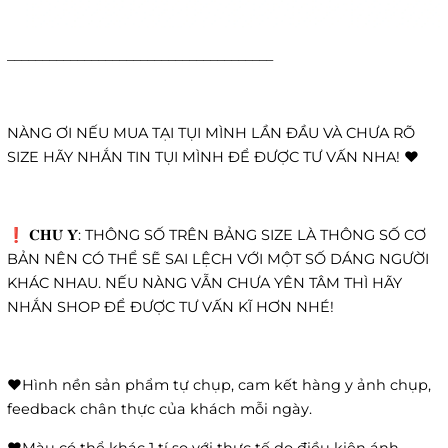
______________________________________
NÀNG ƠI NẾU MUA TẠI TỤI MÌNH LẦN ĐẦU VÀ CHƯA RÕ
SIZE HÃY NHẮN TIN TỤI MÌNH ĐỂ ĐƯỢC TƯ VẤN NHA! ❤️
❗️ 𝐂𝐇𝐔́ 𝐘́: THÔNG SỐ TRÊN BẢNG SIZE LÀ THÔNG SỐ CƠ
BẢN NÊN CÓ THỂ SẼ SAI LỆCH VỚI MỘT SỐ DÁNG NGƯỜI
KHÁC NHAU. NẾU NÀNG VẪN CHƯA YÊN TÂM THÌ HÃY
NHẮN SHOP ĐỂ ĐƯỢC TƯ VẤN KĨ HƠN NHÉ!
❤️Hình nền sản phẩm tự chụp, cam kết hàng y ảnh chụp,
feedback chân thực của khách mỗi ngày.