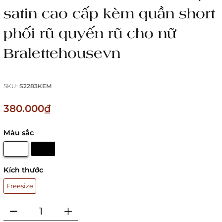
satin cao cấp kèm quần short
phối rũ quyến rũ cho nữ
Bralettehousevn
SKU:
S2283KEM
380.000₫
Màu sắc
Kích thước
Freesize