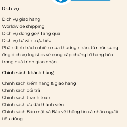
Dịch vụ
Dịch vụ giao hàng
Worldwide shipping
Giao hàng tiêu chuẩn:
Dịch vụ đóng gói/ Tặng quà
Hồ Chí Minh:
Áp dụng theo bảng giá cước của ĐVVC
Dịch vụ tư vấn trực tiếp
Vietelpost/ Giaohangtietkiem và 1 số đối tác vận chuyển
Phân định trách nhiệm của thương nhân, tổ chức cung
khác
ứng dịch vụ logistics về cung cấp chứng từ hàng hóa
Hà Nội và các tỉnh thành khác:
Áp dụng theo bảng giá
trong quá trình giao nhận
cước của ĐVVC Vietelpost/ Giaohangtietkiem... và 1 số đối
tác vận chuyển khác
Chính sách khách hàng
Chính sách kiểm hàng & giao hàng
Thời gian giao hàng
Chính sách đổi trả
Hồ Chí Minh:
Chính sách thanh toán
Chính sách ưu đãi thành viên
Hà Nội và các tỉnh thành khá
Chính sách Bảo mật và Bảo vệ thông tin cá nhân người
tiêu dùng