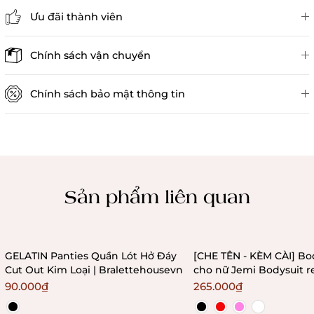
Ưu đãi thành viên
Đánh giá sản phẩm
Chính sách vận chuyển
Chính sách bảo mật thông tin
Chính sách kiểm hàng
Sản phẩm liên quan
GELATIN Panties Quần Lót Hở Đáy
[CHE TÊN - KÈM CÀI] Bo
Cut Out Kim Loại | Bralettehousevn
cho nữ Jemi Bodysuit r
không gọng không mú
90.000₫
265.000₫
Bralettehousevn