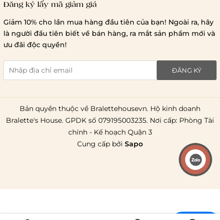
Đăng ký lấy mã giảm giá
Lưu ý chung về chính sách vận chuyển
Giảm 10% cho lần mua hàng đầu tiên của bạn! Ngoài ra, hãy
1 triệu đồng
là người đầu tiên biết về bán hàng, ra mắt sản phẩm mới và
giao hàng trong ngày
Bralettehousevn
hỗ trợ
ưu đãi độc quyền!
chi phí vận chuyển là 20.000
giao hàng tiêu chuẩn
miễn phí ship
ĐĂNG KÝ
toàn quốc
.
Bản quyền thuộc về Bralettehousevn. Hộ kinh doanh
Bralette's House. GPDK số 079195003235. Nơi cấp: Phòng Tài
chính - Kế hoạch Quận 3
Cung cấp bởi
Sapo
Liên hệ