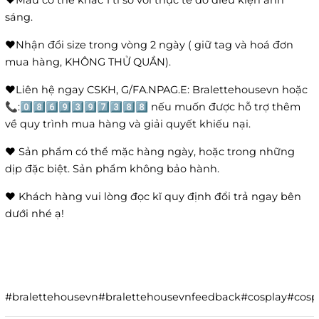
❤️Màu có thể khác 1 tí so với thực tế do điều kiện ánh
sáng.
❤️Nhận đổi size trong vòng 2 ngày ( giữ tag và hoá đơn
mua hàng, KHÔNG THỬ QUẦN).
❤️Liên hệ ngay CSKH, G/FA.NPAG.E: Bralettehousevn hoặc
📞:0️⃣8️⃣6️⃣9️⃣3️⃣9️⃣7️⃣3️⃣8️⃣8️⃣ nếu muốn được hỗ trợ thêm
về quy trình mua hàng và giải quyết khiếu nại.
❤️ Sản phẩm có thể mặc hàng ngày, hoặc trong những
dịp đặc biệt. Sản phẩm không bảo hành.
❤️ Khách hàng vui lòng đọc kĩ quy định đổi trả ngay bên
dưới nhé ạ!
#bralettehousevn#bralettehousevnfeedback#cosplay#co