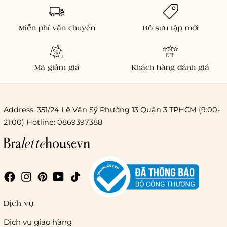
Miễn phí vận chuyển
Bộ sưu tập mới
Mã giảm giá
Khách hàng đánh giá
Address: 351/24 Lê Văn Sỹ Phường 13 Quận 3 TPHCM (9:00-
21:00) Hotline: 0869397388
Chi phí giao hàng
Giao hàng trong ngày (hoả tốc)
Dịch vụ
Dịch vụ giao hàng