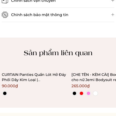
Chính sách vận chuyển
Chính sách bảo mật thông tin
Chính sách kiểm hàng
Sản phẩm liên quan
CURTAIN Panties Quần Lót Hở Đáy
[CHE TÊN - KÈM CÀI] Bo
Phối Dây Kim Loại |
cho nữ Jemi Bodysuit r
Bralettehousevn
không gọng không mú
90.000₫
265.000₫
Bralettehousevn