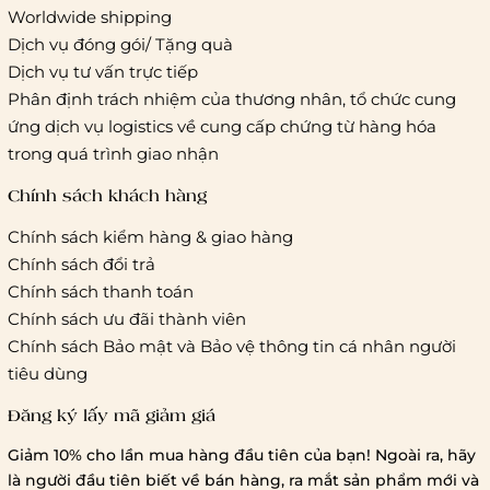
Worldwide shipping
Giao hàng tiêu chuẩn:
Dịch vụ đóng gói/ Tặng quà
Hồ Chí Minh:
Áp dụng theo bảng giá cước của ĐVVC
Dịch vụ tư vấn trực tiếp
Vietelpost/ Giaohangtietkiem và 1 số đối tác vận chuyển
Phân định trách nhiệm của thương nhân, tổ chức cung
khác
ứng dịch vụ logistics về cung cấp chứng từ hàng hóa
Hà Nội và các tỉnh thành khác:
Áp dụng theo bảng giá
trong quá trình giao nhận
cước của ĐVVC Vietelpost/ Giaohangtietkiem... và 1 số đối
tác vận chuyển khác
Chính sách khách hàng
Chính sách kiểm hàng & giao hàng
Thời gian giao hàng
Chính sách đổi trả
Hồ Chí Minh:
Chính sách thanh toán
Chính sách ưu đãi thành viên
Hà Nội và các tỉnh thành khá
Chính sách Bảo mật và Bảo vệ thông tin cá nhân người
tiêu dùng
Đăng ký lấy mã giảm giá
Lưu ý chung về chính sách vận chuyển
Giảm 10% cho lần mua hàng đầu tiên của bạn! Ngoài ra, hãy
1 triệu đồng
là người đầu tiên biết về bán hàng, ra mắt sản phẩm mới và