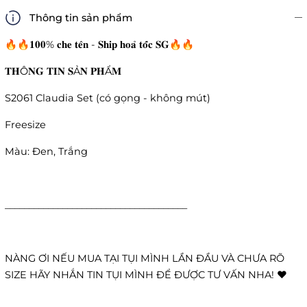
Thông tin sản phẩm
🔥🔥𝟏𝟎𝟎% 𝐜𝐡𝐞 𝐭𝐞̂𝐧 - 𝐒𝐡𝐢𝐩 𝐡𝐨𝐚̉ 𝐭𝐨̂́𝐜 𝐒𝐆🔥🔥
𝐓𝐇Ô𝐍𝐆 𝐓𝐈𝐍 𝐒Ả𝐍 𝐏𝐇Ẩ𝐌
S2061 Claudia Set (có gọng - không mút)
Freesize
Màu: Đen, Trắng
______________________________________
NÀNG ƠI NẾU MUA TẠI TỤI MÌNH LẦN ĐẦU VÀ CHƯA RÕ
SIZE HÃY NHẮN TIN TỤI MÌNH ĐỂ ĐƯỢC TƯ VẤN NHA! ❤️