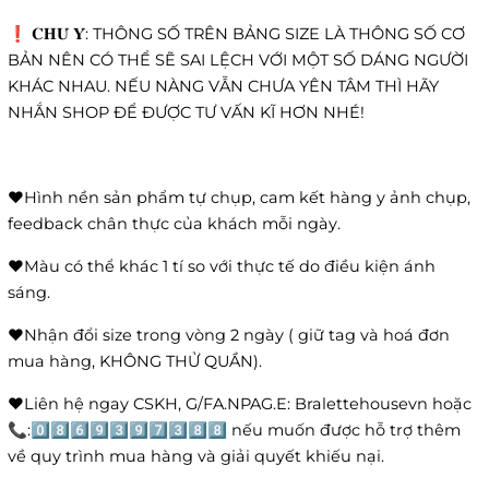
❗️ 𝐂𝐇𝐔́ 𝐘́: THÔNG SỐ TRÊN BẢNG SIZE LÀ THÔNG SỐ CƠ
BẢN NÊN CÓ THỂ SẼ SAI LỆCH VỚI MỘT SỐ DÁNG NGƯỜI
KHÁC NHAU. NẾU NÀNG VẪN CHƯA YÊN TÂM THÌ HÃY
NHẮN SHOP ĐỂ ĐƯỢC TƯ VẤN KĨ HƠN NHÉ!
❤️Hình nền sản phẩm tự chụp, cam kết hàng y ảnh chụp,
feedback chân thực của khách mỗi ngày.
❤️Màu có thể khác 1 tí so với thực tế do điều kiện ánh
sáng.
❤️Nhận đổi size trong vòng 2 ngày ( giữ tag và hoá đơn
mua hàng, KHÔNG THỬ QUẦN).
❤️Liên hệ ngay CSKH, G/FA.NPAG.E: Bralettehousevn hoặc
📞:0️⃣8️⃣6️⃣9️⃣3️⃣9️⃣7️⃣3️⃣8️⃣8️⃣ nếu muốn được hỗ trợ thêm
về quy trình mua hàng và giải quyết khiếu nại.