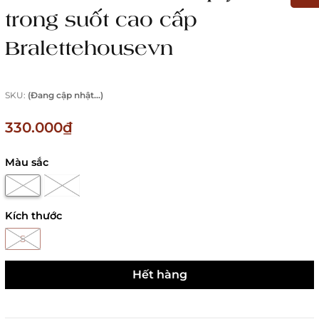
trong suốt cao cấp
Bralettehousevn
SKU:
(Đang cập nhật...)
330.000₫
Màu sắc
Kích thước
S
Hết hàng