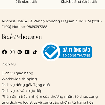
Mã giảm giá
Khách hàng đánh giá
Address: 351/24 Lê Văn Sỹ Phường 13 Quận 3 TPHCM (9:00-
21:00) Hotline: 0869397388
Chi phí giao hàng
Giao hàng trong ngày (hoả tốc)
Dịch vụ
Dịch vụ giao hàng
Worldwide shipping
Giao hàng tiêu chuẩn:
Dịch vụ đóng gói/ Tặng quà
Hồ Chí Minh:
Áp dụng theo bảng giá cước của ĐVVC
Dịch vụ tư vấn trực tiếp
Vietelpost/ Giaohangtietkiem và 1 số đối tác vận chuyển
Phân định trách nhiệm của thương nhân, tổ chức cung
khác
ứng dịch vụ logistics về cung cấp chứng từ hàng hóa