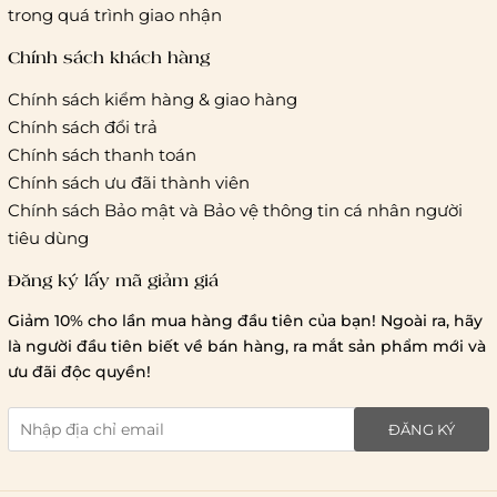
Hà Nội và các tỉnh thành khác:
Áp dụng theo bảng giá
trong quá trình giao nhận
cước của ĐVVC Vietelpost/ Giaohangtietkiem... và 1 số đối
tác vận chuyển khác
Chính sách khách hàng
Chính sách kiểm hàng & giao hàng
Thời gian giao hàng
Chính sách đổi trả
Hồ Chí Minh:
Chính sách thanh toán
Chính sách ưu đãi thành viên
Hà Nội và các tỉnh thành khá
Chính sách Bảo mật và Bảo vệ thông tin cá nhân người
tiêu dùng
Đăng ký lấy mã giảm giá
Lưu ý chung về chính sách vận chuyển
Giảm 10% cho lần mua hàng đầu tiên của bạn! Ngoài ra, hãy
1 triệu đồng
là người đầu tiên biết về bán hàng, ra mắt sản phẩm mới và
giao hàng trong ngày
Bralettehousevn
hỗ trợ
ưu đãi độc quyền!
chi phí vận chuyển là 20.000
giao hàng tiêu chuẩn
miễn phí ship
ĐĂNG KÝ
toàn quốc
.