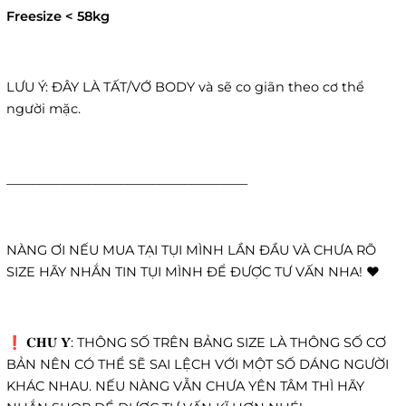
Freesize < 58kg
LƯU Ý: ĐÂY LÀ TẤT/VỚ BODY và sẽ co giãn theo cơ thể
người mặc.
______________________________________
NÀNG ƠI NẾU MUA TẠI TỤI MÌNH LẦN ĐẦU VÀ CHƯA RÕ
SIZE HÃY NHẮN TIN TỤI MÌNH ĐỂ ĐƯỢC TƯ VẤN NHA! ❤️
❗️ 𝐂𝐇𝐔́ 𝐘́: THÔNG SỐ TRÊN BẢNG SIZE LÀ THÔNG SỐ CƠ
BẢN NÊN CÓ THỂ SẼ SAI LỆCH VỚI MỘT SỐ DÁNG NGƯỜI
KHÁC NHAU. NẾU NÀNG VẪN CHƯA YÊN TÂM THÌ HÃY