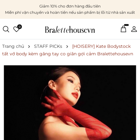
Giảm 10% cho đơn hàng đầu tiên
Miễn phí vận chuyển và hoàn tiền nếu sản phẩm bị lỗi từ nhà sản xuất
0
Trang chủ
STAFF PICKs
[HOISERY] Kate Bodystock
tất vớ body kèm găng tay co giãn gợi cảm Bralettehousevn