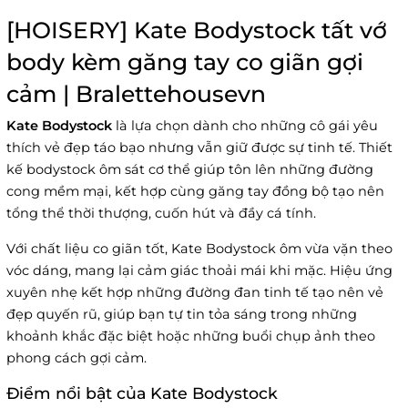
[HOISERY] Kate Bodystock tất vớ
body kèm găng tay co giãn gợi
cảm | Bralettehousevn
Kate Bodystock
là lựa chọn dành cho những cô gái yêu
thích vẻ đẹp táo bạo nhưng vẫn giữ được sự tinh tế. Thiết
kế bodystock ôm sát cơ thể giúp tôn lên những đường
cong mềm mại, kết hợp cùng găng tay đồng bộ tạo nên
tổng thể thời thượng, cuốn hút và đầy cá tính.
Với chất liệu co giãn tốt, Kate Bodystock ôm vừa vặn theo
vóc dáng, mang lại cảm giác thoải mái khi mặc. Hiệu ứng
xuyên nhẹ kết hợp những đường đan tinh tế tạo nên vẻ
đẹp quyến rũ, giúp bạn tự tin tỏa sáng trong những
khoảnh khắc đặc biệt hoặc những buổi chụp ảnh theo
phong cách gợi cảm.
Điểm nổi bật của Kate Bodystock