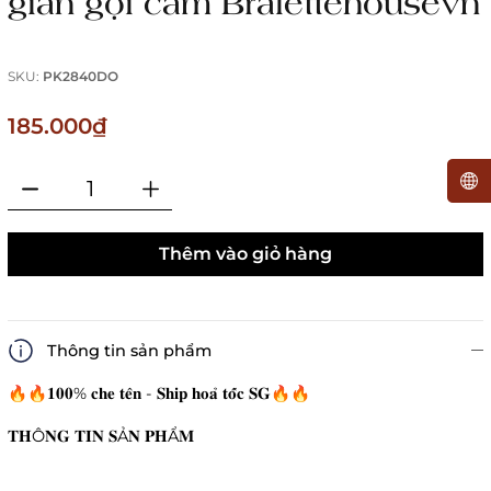
giãn gợi cảm Bralettehousevn
SKU:
PK2840DO
185.000₫
Thêm vào giỏ hàng
Thông tin sản phẩm
🔥🔥𝟏𝟎𝟎% 𝐜𝐡𝐞 𝐭𝐞̂𝐧 - 𝐒𝐡𝐢𝐩 𝐡𝐨𝐚̉ 𝐭𝐨̂́𝐜 𝐒𝐆🔥🔥
𝐓𝐇Ô𝐍𝐆 𝐓𝐈𝐍 𝐒Ả𝐍 𝐏𝐇Ẩ𝐌