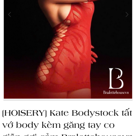
[HOISERY] Kate Bodystock tất
vớ body kèm găng tay co