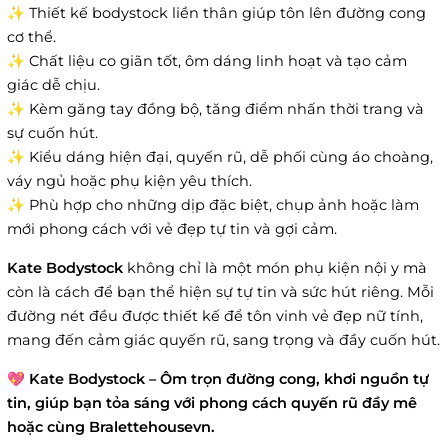
✨ Thiết kế bodystock liền thân giúp tôn lên đường cong
cơ thể.
✨ Chất liệu co giãn tốt, ôm dáng linh hoạt và tạo cảm
giác dễ chịu.
✨ Kèm găng tay đồng bộ, tăng điểm nhấn thời trang và
sự cuốn hút.
✨ Kiểu dáng hiện đại, quyến rũ, dễ phối cùng áo choàng,
váy ngủ hoặc phụ kiện yêu thích.
✨ Phù hợp cho những dịp đặc biệt, chụp ảnh hoặc làm
mới phong cách với vẻ đẹp tự tin và gợi cảm.
Kate Bodystock
không chỉ là một món phụ kiện nội y mà
còn là cách để bạn thể hiện sự tự tin và sức hút riêng. Mỗi
đường nét đều được thiết kế để tôn vinh vẻ đẹp nữ tính,
mang đến cảm giác quyến rũ, sang trọng và đầy cuốn hút.
💖
Kate Bodystock – Ôm trọn đường cong, khơi nguồn tự
tin, giúp bạn tỏa sáng với phong cách quyến rũ đầy mê
hoặc cùng Bralettehousevn.