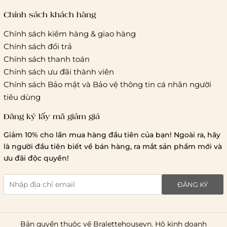
cước của ĐVVC Vietelpost/ Giaohangtietkiem... và 1 số đối
tác vận chuyển khác
Chính sách khách hàng
Chính sách kiểm hàng & giao hàng
Thời gian giao hàng
Chính sách đổi trả
Hồ Chí Minh:
Chính sách thanh toán
Chính sách ưu đãi thành viên
Hà Nội và các tỉnh thành khá
Chính sách Bảo mật và Bảo vệ thông tin cá nhân người
tiêu dùng
Đăng ký lấy mã giảm giá
Lưu ý chung về chính sách vận chuyển
Giảm 10% cho lần mua hàng đầu tiên của bạn! Ngoài ra, hãy
1 triệu đồng
là người đầu tiên biết về bán hàng, ra mắt sản phẩm mới và
giao hàng trong ngày
Bralettehousevn
hỗ trợ
ưu đãi độc quyền!
chi phí vận chuyển là 20.000
giao hàng tiêu chuẩn
miễn phí ship
ĐĂNG KÝ
toàn quốc
.
Bản quyền thuộc về Bralettehousevn. Hộ kinh doanh