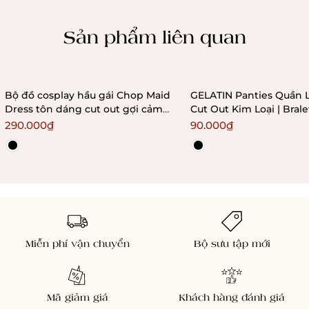
Chính sách kiểm hàng
Sản phẩm liên quan
Bộ đồ cosplay hầu gái Chop Maid
GELATIN Panties Quần 
Dress tôn dáng cut out gợi cảm
Cut Out Kim Loại | Bral
Bralettehousevn
290.000₫
90.000₫
Miễn phí vận chuyển
Bộ sưu tập mới
Mã giảm giá
Khách hàng đánh giá