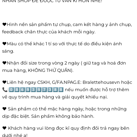
NHẮN SHOP ĐỂ ĐƯỢC TƯ VẤN KĨ HƠN NHÉ!
❤️Hình nền sản phẩm tự chụp, cam kết hàng y ảnh chụp,
feedback chân thực của khách mỗi ngày.
❤️Màu có thể khác 1 tí so với thực tế do điều kiện ánh
sáng.
❤️Nhận đổi size trong vòng 2 ngày ( giữ tag và hoá đơn
mua hàng, KHÔNG THỬ QUẦN).
❤️Liên hệ ngay CSKH, G/FA.NPAG.E: Bralettehousevn hoặc
📞:0️⃣8️⃣6️⃣9️⃣3️⃣9️⃣7️⃣3️⃣8️⃣8️⃣ nếu muốn được hỗ trợ thêm
về quy trình mua hàng và giải quyết khiếu nại.
❤️ Sản phẩm có thể mặc hàng ngày, hoặc trong những
dịp đặc biệt. Sản phẩm không bảo hành.
❤️ Khách hàng vui lòng đọc kĩ quy định đổi trả ngay bên
dưới nhé ạ!