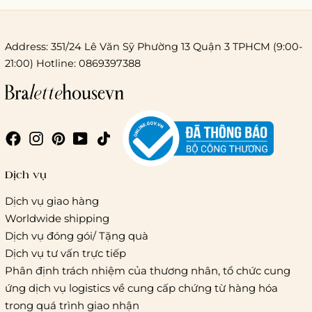
Address: 351/24 Lê Văn Sỹ Phường 13 Quận 3 TPHCM (9:00-
21:00) Hotline: 0869397388
Chi phí giao hàng
Giao hàng trong ngày (hoả tốc)
Dịch vụ
Dịch vụ giao hàng
Worldwide shipping
Giao hàng tiêu chuẩn:
Dịch vụ đóng gói/ Tặng quà
Hồ Chí Minh:
Áp dụng theo bảng giá cước của ĐVVC
Dịch vụ tư vấn trực tiếp
Vietelpost/ Giaohangtietkiem và 1 số đối tác vận chuyển
Phân định trách nhiệm của thương nhân, tổ chức cung
khác
ứng dịch vụ logistics về cung cấp chứng từ hàng hóa
Hà Nội và các tỉnh thành khác:
Áp dụng theo bảng giá
trong quá trình giao nhận