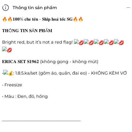
Thông tin sản phẩm
🔥🔥𝟏𝟎𝟎% 𝐜𝐡𝐞 𝐭𝐞̂𝐧 - 𝐒𝐡𝐢𝐩 𝐡𝐨𝐚̉ 𝐭𝐨̂́𝐜 𝐒𝐆🔥🔥
𝐓𝐇Ô𝐍𝐆 𝐓𝐈𝐍 𝐒Ả𝐍 𝐏𝐇Ẩ𝐌
Bright red, but it’s not a red flag!
𝐄𝐑𝐈𝐂𝐀 𝐒𝐄𝐓 𝐒𝟏𝟗𝟔𝟐 (không gọng - không mút)
•
: 1.8.5.ka/set (gồm áo, quần, đai eo) - KHÔNG KÈM VỚ
• Freesize
• Màu : Đen, đỏ, hồng
______________________________________