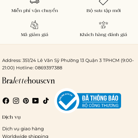
Miễn phí vận chuyển
Bộ sưu tập mới
Mã giảm giá
Khách hàng đánh giá
Address: 351/24 Lê Văn Sỹ Phường 13 Quận 3 TPHCM (9:00-
21:00) Hotline: 0869397388
Chi phí giao hàng
Giao hàng trong ngày (hoả tốc)
Dịch vụ
Dịch vụ giao hàng
Worldwide shipping