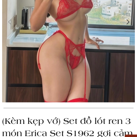
(Kèm kẹp vớ) Set đồ lót ren 3
món Erica Set S1962 gợi cảm