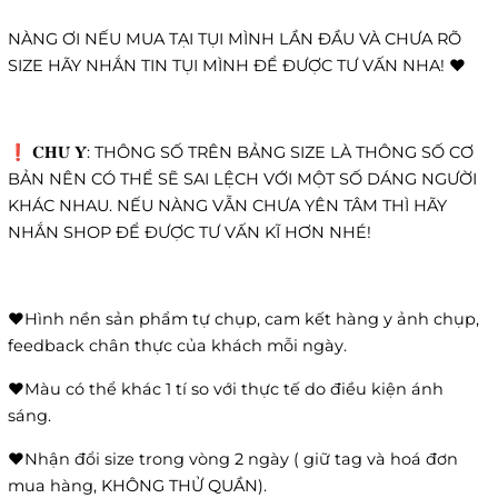
NÀNG ƠI NẾU MUA TẠI TỤI MÌNH LẦN ĐẦU VÀ CHƯA RÕ
SIZE HÃY NHẮN TIN TỤI MÌNH ĐỂ ĐƯỢC TƯ VẤN NHA! ❤️
❗️ 𝐂𝐇𝐔́ 𝐘́: THÔNG SỐ TRÊN BẢNG SIZE LÀ THÔNG SỐ CƠ
BẢN NÊN CÓ THỂ SẼ SAI LỆCH VỚI MỘT SỐ DÁNG NGƯỜI
KHÁC NHAU. NẾU NÀNG VẪN CHƯA YÊN TÂM THÌ HÃY
NHẮN SHOP ĐỂ ĐƯỢC TƯ VẤN KĨ HƠN NHÉ!
❤️Hình nền sản phẩm tự chụp, cam kết hàng y ảnh chụp,
feedback chân thực của khách mỗi ngày.
❤️Màu có thể khác 1 tí so với thực tế do điều kiện ánh
sáng.
❤️Nhận đổi size trong vòng 2 ngày ( giữ tag và hoá đơn
mua hàng, KHÔNG THỬ QUẦN).