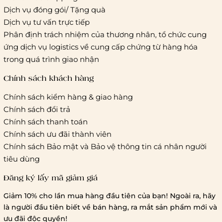
Giao hàng tiêu chuẩn:
Dịch vụ đóng gói/ Tặng quà
Hồ Chí Minh:
Áp dụng theo bảng giá cước của ĐVVC
Dịch vụ tư vấn trực tiếp
Vietelpost/ Giaohangtietkiem và 1 số đối tác vận chuyển
Phân định trách nhiệm của thương nhân, tổ chức cung
khác
ứng dịch vụ logistics về cung cấp chứng từ hàng hóa
Hà Nội và các tỉnh thành khác:
Áp dụng theo bảng giá
trong quá trình giao nhận
cước của ĐVVC Vietelpost/ Giaohangtietkiem... và 1 số đối
tác vận chuyển khác
Chính sách khách hàng
Chính sách kiểm hàng & giao hàng
Thời gian giao hàng
Chính sách đổi trả
Hồ Chí Minh:
Chính sách thanh toán
Chính sách ưu đãi thành viên
Hà Nội và các tỉnh thành khá
Chính sách Bảo mật và Bảo vệ thông tin cá nhân người
tiêu dùng
Đăng ký lấy mã giảm giá
Lưu ý chung về chính sách vận chuyển
Giảm 10% cho lần mua hàng đầu tiên của bạn! Ngoài ra, hãy
1 triệu đồng
là người đầu tiên biết về bán hàng, ra mắt sản phẩm mới và
giao hàng trong ngày
Bralettehousevn
hỗ trợ
ưu đãi độc quyền!