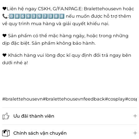
❤️Liên hệ ngay CSKH, G/FA.NPAG.E: Bralettehousevn hoặc
📞:0️⃣8️⃣6️⃣9️⃣3️⃣9️⃣7️⃣3️⃣8️⃣8️⃣ nếu muốn được hỗ trợ thêm
về quy trình mua hàng và giải quyết khiếu nại.
❤️ Sản phẩm có thể mặc hàng ngày, hoặc trong những
dịp đặc biệt. Sản phẩm không bảo hành.
❤️ Khách hàng vui lòng đọc kĩ quy định đổi trả ngay bên
dưới nhé ạ!
#bralettehousevn#bralettehousevnfeedback#cosplay#co
Ưu đãi thành viên
Đánh giá sản phẩm
Chính sách vận chuyển