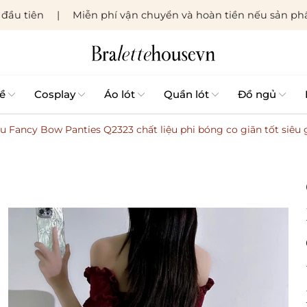
đầu tiên
Miễn phí vận chuyển và hoàn tiền nếu sản phẩ
ề
Cosplay
Áo lót
Quần lót
Đồ ngủ
au Fancy Bow Panties Q2323 chất liệu phi bóng co giãn tốt siêu