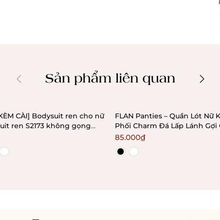
Sản phẩm liên quan
KÈM CÀI] Bodysuit ren cho nữ
FLAN Panties – Quần Lót Nữ
uit ren S2173 không gọng
Phối Charm Đá Lấp Lánh Gợi
Bralettehousevn
Bralettehousevn
85.000₫