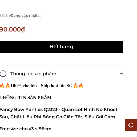
SKU:
(Đang cập nhật...)
90.000₫
Hết hàng
Thông tin sản phẩm
🔥🔥𝟏𝟎𝟎% 𝐜𝐡𝐞 𝐭𝐞̂𝐧 - 𝐒𝐡𝐢𝐩 𝐡𝐨𝐚̉ 𝐭𝐨̂́𝐜 𝐒𝐆🔥🔥
𝐓𝐇Ô𝐍𝐆 𝐓𝐈𝐍 𝐒Ả𝐍 𝐏𝐇Ẩ𝐌
Fancy Bow Panties Q2323 - Quần Lót Hình Nơ Khoét
Sau, Chất Liệu Phi Bóng Co Giãn Tốt, Siêu Gợi Cảm
Freesize cho v3 < 96cm