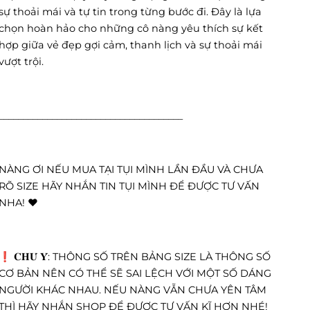
sự thoải mái và tự tin trong từng bước đi. Đây là lựa
chọn hoàn hảo cho những cô nàng yêu thích sự kết
hợp giữa vẻ đẹp gợi cảm, thanh lịch và sự thoải mái
vượt trội.
______________________________________
NÀNG ƠI NẾU MUA TẠI TỤI MÌNH LẦN ĐẦU VÀ CHƯA
RÕ SIZE HÃY NHẮN TIN TỤI MÌNH ĐỂ ĐƯỢC TƯ VẤN
NHA! ❤️
❗️ 𝐂𝐇𝐔́ 𝐘́: THÔNG SỐ TRÊN BẢNG SIZE LÀ THÔNG SỐ
CƠ BẢN NÊN CÓ THỂ SẼ SAI LỆCH VỚI MỘT SỐ DÁNG
NGƯỜI KHÁC NHAU. NẾU NÀNG VẪN CHƯA YÊN TÂM
THÌ HÃY NHẮN SHOP ĐỂ ĐƯỢC TƯ VẤN KĨ HƠN NHÉ!