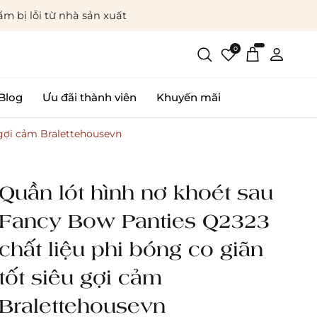
m bị lỗi từ nhà sản xuất
0
Blog
Ưu đãi thành viên
Khuyến mãi
 gợi cảm Bralettehousevn
Quần lót hình nơ khoét sau
Fancy Bow Panties Q2323
chất liệu phi bóng co giãn
tốt siêu gợi cảm
Bralettehousevn