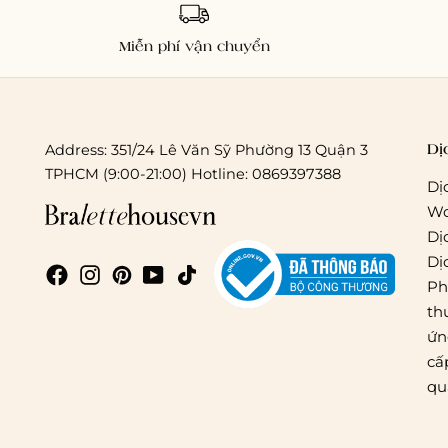
Miễn phí vận chuyển
Dị
Address: 351/24 Lê Văn Sỹ Phường 13 Quận 3
TPHCM (9:00-21:00) Hotline: 0869397388
Dị
Wo
Dị
Dị
Ph
th
ứn
cấ
qu