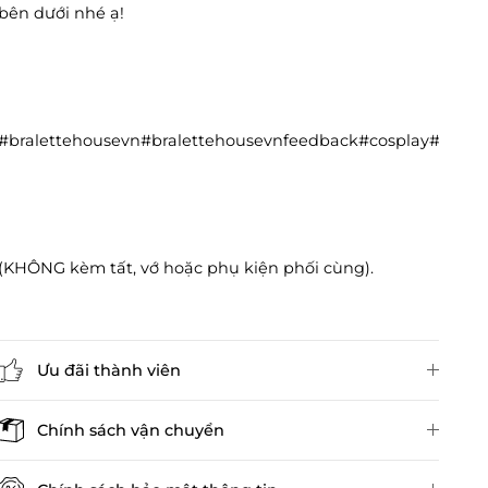
bên dưới nhé ạ!
#bralettehousevn#bralettehousevnfeedback#cosplay#cos
(KHÔNG kèm tất, vớ hoặc phụ kiện phối cùng).
Ưu đãi thành viên
Đánh giá sản phẩm
Chính sách vận chuyển