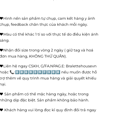
❤️Hình nền sản phẩm tự chụp, cam kết hàng y ảnh
chụp, feedback chân thực của khách mỗi ngày.
❤️Màu có thể khác 1 tí so với thực tế do điều kiện ánh
sáng.
❤️Nhận đổi size trong vòng 2 ngày ( giữ tag và hoá
đơn mua hàng, KHÔNG THỬ QUẦN).
❤️Liên hệ ngay CSKH, G/FA.NPAG.E: Bralettehousevn
hoặc 📞:0️⃣8️⃣6️⃣9️⃣3️⃣9️⃣7️⃣3️⃣8️⃣8️⃣ nếu muốn được hỗ
trợ thêm về quy trình mua hàng và giải quyết khiếu
nại.
❤️ Sản phẩm có thể mặc hàng ngày, hoặc trong
những dịp đặc biệt. Sản phẩm không bảo hành.
❤️ Khách hàng vui lòng đọc kĩ quy định đổi trả ngay