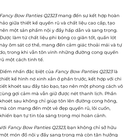
Fancy Bow Panties Q2323
mang đến sự kết hợp hoàn
hảo giữa thiết kế quyến rũ và chất liệu cao cấp, tạo
nên một sản phẩm nội y đầy hấp dẫn và sang trọng.
Được làm từ chất liệu phi bóng co giãn tốt, quần lót
này ôm sát cơ thể, mang đến cảm giác thoải mái và tự
do, trong khi vẫn tôn vinh những đường cong quyến
rũ một cách tinh tế.
Điểm nhấn đặc biệt của
Fancy Bow Panties Q2323
là
thiết kế hình nơ xinh xắn ở phần trước, kết hợp với chi
tiết khoét sau đầy táo bạo, tạo nên một phong cách vô
cùng gợi cảm mà vẫn giữ được nét thanh lịch. Phần
khoét sau không chỉ giúp tôn lên đường cong hông,
mà còn mang đến một vẻ đẹp quyến rũ, lôi cuốn,
khiến bạn tự tin tỏa sáng trong mọi hoàn cảnh.
Với
Fancy Bow Panties Q2323
, bạn không chỉ sở hữu
một món đồ nội y đầy sang trọng mà còn tận hưởng