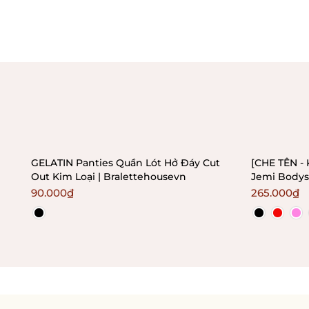
GELATIN Panties Quần Lót Hở Đáy Cut
[CHE TÊN - 
Out Kim Loại | Bralettehousevn
Jemi Bodys
không mút 
90.000₫
265.000₫