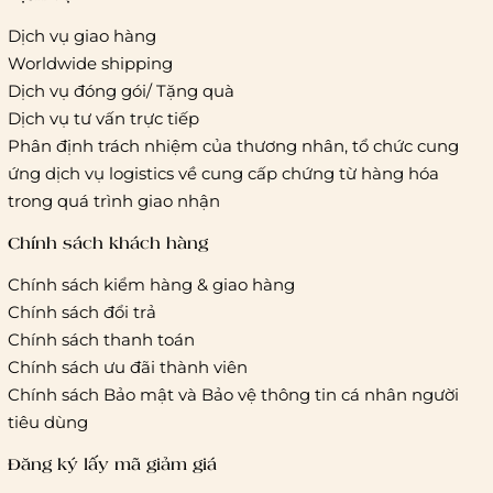
Dịch vụ giao hàng
Worldwide shipping
Giao hàng tiêu chuẩn:
Dịch vụ đóng gói/ Tặng quà
Hồ Chí Minh:
Áp dụng theo bảng giá cước của ĐVVC
Dịch vụ tư vấn trực tiếp
Vietelpost/ Giaohangtietkiem và 1 số đối tác vận chuyển
Phân định trách nhiệm của thương nhân, tổ chức cung
khác
ứng dịch vụ logistics về cung cấp chứng từ hàng hóa
Hà Nội và các tỉnh thành khác:
Áp dụng theo bảng giá
trong quá trình giao nhận
cước của ĐVVC Vietelpost/ Giaohangtietkiem... và 1 số đối
tác vận chuyển khác
Chính sách khách hàng
Chính sách kiểm hàng & giao hàng
Thời gian giao hàng
Chính sách đổi trả
Hồ Chí Minh:
Chính sách thanh toán
Chính sách ưu đãi thành viên
Hà Nội và các tỉnh thành khá
Chính sách Bảo mật và Bảo vệ thông tin cá nhân người
tiêu dùng
Đăng ký lấy mã giảm giá