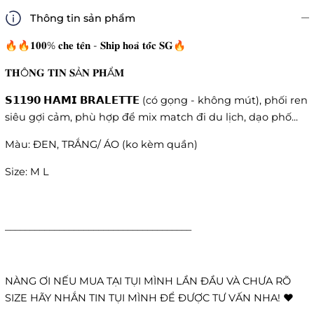
Thông tin sản phẩm
🔥🔥𝟏𝟎𝟎% 𝐜𝐡𝐞 𝐭𝐞̂𝐧 - 𝐒𝐡𝐢𝐩 𝐡𝐨𝐚̉ 𝐭𝐨̂́𝐜 𝐒𝐆🔥
𝐓𝐇Ô𝐍𝐆 𝐓𝐈𝐍 𝐒Ả𝐍 𝐏𝐇Ẩ𝐌
𝗦𝟭𝟭𝟵𝟬 𝗛𝗔𝗠𝗜 𝗕𝗥𝗔𝗟𝗘𝗧𝗧𝗘 (có gọng - không mút), phối ren
siêu gợi cảm, phù hợp để mix match đi du lịch, dạo phố...
Màu: ĐEN, TRẮNG/ ÁO (ko kèm quần)
Size: M L
______________________________________
NÀNG ƠI NẾU MUA TẠI TỤI MÌNH LẦN ĐẦU VÀ CHƯA RÕ
SIZE HÃY NHẮN TIN TỤI MÌNH ĐỂ ĐƯỢC TƯ VẤN NHA! ❤️