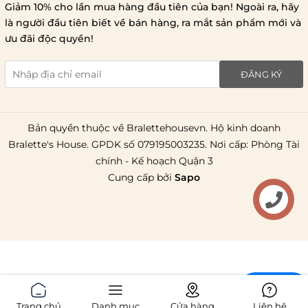
Lưu ý chung về chính sách vận chuyển
Giảm 10% cho lần mua hàng đầu tiên của bạn! Ngoài ra, hãy
1 triệu đồng
là người đầu tiên biết về bán hàng, ra mắt sản phẩm mới và
giao hàng trong ngày
Bralettehousevn
hỗ trợ
ưu đãi độc quyền!
chi phí vận chuyển là 20.000
giao hàng tiêu chuẩn
miễn phí ship
ĐĂNG KÝ
toàn quốc
.
Bản quyền thuộc về Bralettehousevn. Hộ kinh doanh
Bralette's House. GPDK số 079195003235. Nơi cấp: Phòng Tài
chính - Kế hoạch Quận 3
Cung cấp bởi
Sapo
Liên hệ
Chat
Trang chủ
Danh mục
Cửa hàng
Liên hệ