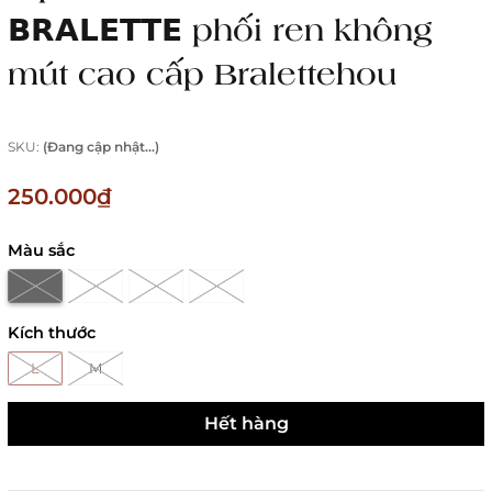
𝗕𝗥𝗔𝗟𝗘𝗧𝗧𝗘 phối ren không
mút cao cấp Bralettehou
SKU:
(Đang cập nhật...)
250.000₫
Màu sắc
Kích thước
L
M
Hết hàng