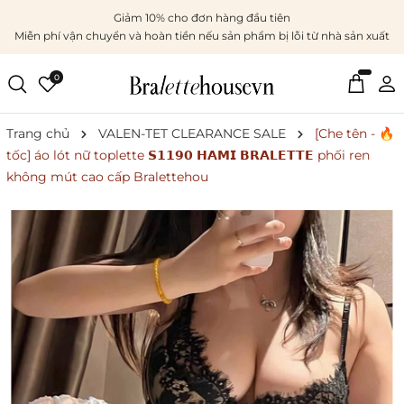
Giảm 10% cho đơn hàng đầu tiên
Miễn phí vận chuyển và hoàn tiền nếu sản phẩm bị lỗi từ nhà sản xuất
0
Trang chủ
VALEN-TET CLEARANCE SALE
[Che tên - 🔥
tốc] áo lót nữ toplette 𝗦𝟭𝟭𝟵𝟬 𝗛𝗔𝗠𝗜 𝗕𝗥𝗔𝗟𝗘𝗧𝗧𝗘 phối ren
không mút cao cấp Bralettehou