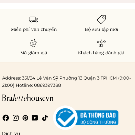
Miễn phí vận chuyển
Bộ sưu tập mới
Mã giảm giá
Khách hàng đánh giá
Address: 351/24 Lê Văn Sỹ Phường 13 Quận 3 TPHCM (9:00-
21:00) Hotline: 0869397388
Chi phí giao hàng
Giao hàng trong ngày (hoả tốc)
Dịch vụ