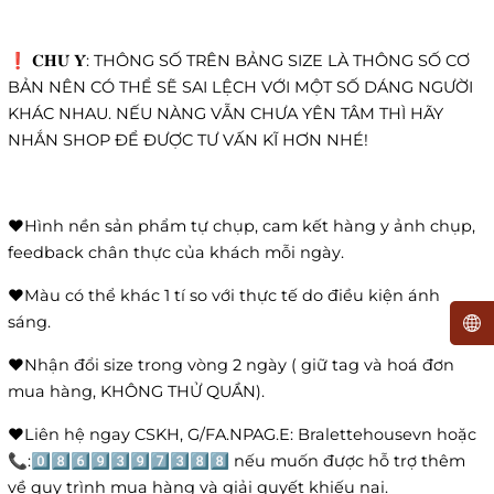
❗️ 𝐂𝐇𝐔́ 𝐘́: THÔNG SỐ TRÊN BẢNG SIZE LÀ THÔNG SỐ CƠ
BẢN NÊN CÓ THỂ SẼ SAI LỆCH VỚI MỘT SỐ DÁNG NGƯỜI
KHÁC NHAU. NẾU NÀNG VẪN CHƯA YÊN TÂM THÌ HÃY
NHẮN SHOP ĐỂ ĐƯỢC TƯ VẤN KĨ HƠN NHÉ!
❤️Hình nền sản phẩm tự chụp, cam kết hàng y ảnh chụp,
feedback chân thực của khách mỗi ngày.
❤️Màu có thể khác 1 tí so với thực tế do điều kiện ánh
sáng.
❤️Nhận đổi size trong vòng 2 ngày ( giữ tag và hoá đơn
mua hàng, KHÔNG THỬ QUẦN).
❤️Liên hệ ngay CSKH, G/FA.NPAG.E: Bralettehousevn hoặc
📞:0️⃣8️⃣6️⃣9️⃣3️⃣9️⃣7️⃣3️⃣8️⃣8️⃣ nếu muốn được hỗ trợ thêm
về quy trình mua hàng và giải quyết khiếu nại.