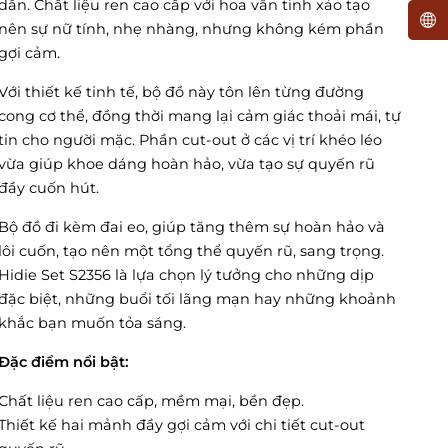
dẫn. Chất liệu ren cao cấp với hoa văn tinh xảo tạo
nên sự nữ tính, nhẹ nhàng, nhưng không kém phần
gợi cảm.
Với thiết kế tinh tế, bộ đồ này tôn lên từng đường
cong cơ thể, đồng thời mang lại cảm giác thoải mái, tự
tin cho người mặc. Phần cut-out ở các vị trí khéo léo
vừa giúp khoe dáng hoàn hảo, vừa tạo sự quyến rũ
đầy cuốn hút.
Bộ đồ đi kèm đai eo, giúp tăng thêm sự hoàn hảo và
lôi cuốn, tạo nên một tổng thể quyến rũ, sang trọng.
Hidie Set S2356 là lựa chọn lý tưởng cho những dịp
đặc biệt, những buổi tối lãng mạn hay những khoảnh
khắc bạn muốn tỏa sáng.
Đặc điểm nổi bật:
Chất liệu ren cao cấp, mềm mại, bền đẹp.
Thiết kế hai mảnh đầy gợi cảm với chi tiết cut-out