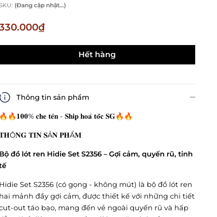
SKU:
(Đang cập nhật...)
330.000₫
Hết hàng
Thông tin sản phẩm
🔥🔥𝟏𝟎𝟎% 𝐜𝐡𝐞 𝐭𝐞̂𝐧 - 𝐒𝐡𝐢𝐩 𝐡𝐨𝐚̉ 𝐭𝐨̂́𝐜 𝐒𝐆🔥🔥
𝐓𝐇Ô𝐍𝐆 𝐓𝐈𝐍 𝐒Ả𝐍 𝐏𝐇Ẩ𝐌
Bộ đồ lót ren Hidie Set S2356 – Gợi cảm, quyến rũ, tinh
tế
Hidie Set S2356 (có gọng - không mút) là bộ đồ lót ren
hai mảnh đầy gợi cảm, được thiết kế với những chi tiết
cut-out táo bạo, mang đến vẻ ngoài quyến rũ và hấp