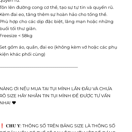
quyến rũ.
Tôn lên đường cong cơ thể, tạo sự tự tin và quyến rũ.
Kèm đai eo, tăng thêm sự hoàn hảo cho tổng thể.
Phù hợp cho các dịp đặc biệt, lãng mạn hoặc những
buổi tối thư giãn.
Freesize < 58kg
Set gồm áo, quần, đai eo (không kèm vớ hoặc các phụ
kiện khác phối cùng)
______________________________________
NÀNG ƠI NẾU MUA TẠI TỤI MÌNH LẦN ĐẦU VÀ CHƯA
RÕ SIZE HÃY NHẮN TIN TỤI MÌNH ĐỂ ĐƯỢC TƯ VẤN
NHA! ❤️
❗️ 𝐂𝐇𝐔́ 𝐘́: THÔNG SỐ TRÊN BẢNG SIZE LÀ THÔNG SỐ