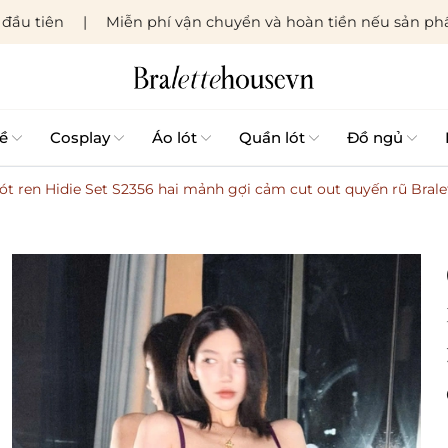
đầu tiên
Miễn phí vận chuyển và hoàn tiền nếu sản phẩ
ề
Cosplay
Áo lót
Quần lót
Đồ ngủ
lót ren Hidie Set S2356 hai mảnh gợi cảm cut out quyến rũ Bral