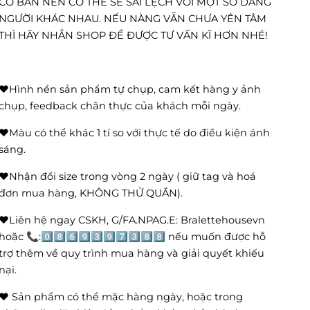
CƠ BẢN NÊN CÓ THỂ SẼ SAI LỆCH VỚI MỘT SỐ DÁNG
NGƯỜI KHÁC NHAU. NẾU NÀNG VẪN CHƯA YÊN TÂM
THÌ HÃY NHẮN SHOP ĐỂ ĐƯỢC TƯ VẤN KĨ HƠN NHÉ!
❤️Hình nền sản phẩm tự chụp, cam kết hàng y ảnh
chụp, feedback chân thực của khách mỗi ngày.
❤️Màu có thể khác 1 tí so với thực tế do điều kiện ánh
sáng.
❤️Nhận đổi size trong vòng 2 ngày ( giữ tag và hoá
đơn mua hàng, KHÔNG THỬ QUẦN).
❤️Liên hệ ngay CSKH, G/FA.NPAG.E: Bralettehousevn
hoặc 📞:0️⃣8️⃣6️⃣9️⃣3️⃣9️⃣7️⃣3️⃣8️⃣8️⃣ nếu muốn được hỗ
trợ thêm về quy trình mua hàng và giải quyết khiếu
nại.
❤️ Sản phẩm có thể mặc hàng ngày, hoặc trong