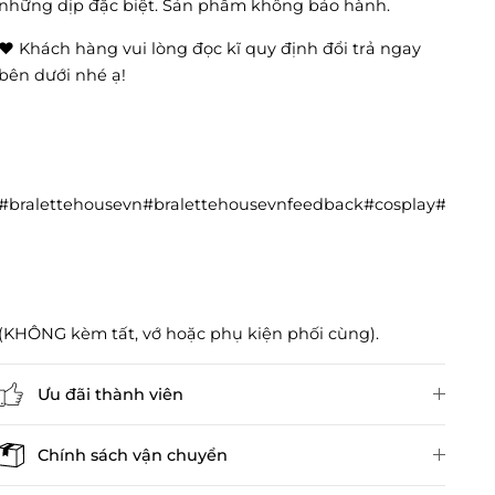
những dịp đặc biệt. Sản phẩm không bảo hành.
❤️ Khách hàng vui lòng đọc kĩ quy định đổi trả ngay
bên dưới nhé ạ!
#bralettehousevn#bralettehousevnfeedback#cosplay#cos
(KHÔNG kèm tất, vớ hoặc phụ kiện phối cùng).
Ưu đãi thành viên
Đánh giá sản phẩm
Chính sách vận chuyển