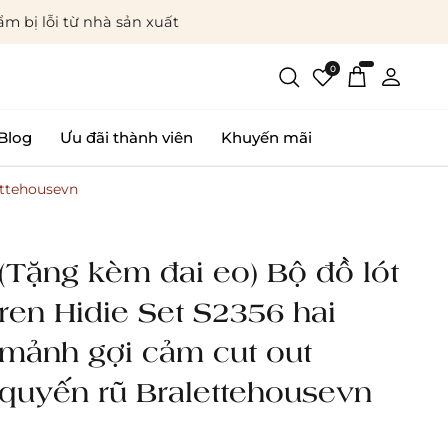
m bị lỗi từ nhà sản xuất
0
Blog
Ưu đãi thành viên
Khuyến mãi
ettehousevn
(Tặng kèm đai eo) Bộ đồ lót
ren Hidie Set S2356 hai
mảnh gợi cảm cut out
quyến rũ Bralettehousevn