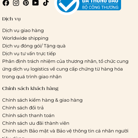
Giao hàng trong ngày (hoả tốc)
Dịch vụ
Dịch vụ giao hàng
Worldwide shipping
Giao hàng tiêu chuẩn:
Dịch vụ đóng gói/ Tặng quà
Hồ Chí Minh:
Áp dụng theo bảng giá cước của ĐVVC
Dịch vụ tư vấn trực tiếp
Vietelpost/ Giaohangtietkiem và 1 số đối tác vận chuyển
Phân định trách nhiệm của thương nhân, tổ chức cung
khác
ứng dịch vụ logistics về cung cấp chứng từ hàng hóa
Hà Nội và các tỉnh thành khác:
Áp dụng theo bảng giá
trong quá trình giao nhận
cước của ĐVVC Vietelpost/ Giaohangtietkiem... và 1 số đối
tác vận chuyển khác
Chính sách khách hàng
Chính sách kiểm hàng & giao hàng
Thời gian giao hàng
Chính sách đổi trả
Hồ Chí Minh:
Chính sách thanh toán
Chính sách ưu đãi thành viên
Hà Nội và các tỉnh thành khá
Chính sách Bảo mật và Bảo vệ thông tin cá nhân người