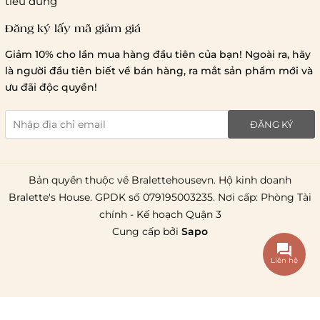
tiêu dùng
Đăng ký lấy mã giảm giá
Lưu ý chung về chính sách vận chuyển
Giảm 10% cho lần mua hàng đầu tiên của bạn! Ngoài ra, hãy
1 triệu đồng
là người đầu tiên biết về bán hàng, ra mắt sản phẩm mới và
giao hàng trong ngày
Bralettehousevn
hỗ trợ
ưu đãi độc quyền!
chi phí vận chuyển là 20.000
giao hàng tiêu chuẩn
miễn phí ship
ĐĂNG KÝ
toàn quốc
.
Bản quyền thuộc về Bralettehousevn. Hộ kinh doanh
Bralette's House. GPDK số 079195003235. Nơi cấp: Phòng Tài
chính - Kế hoạch Quận 3
Cung cấp bởi
Sapo
Liên hệ