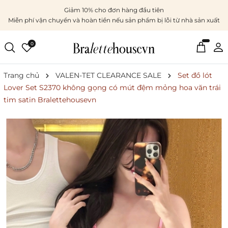
Giảm 10% cho đơn hàng đầu tiên
Miễn phí vận chuyển và hoàn tiền nếu sản phẩm bị lỗi từ nhà sản xuất
0
Trang chủ
VALEN-TET CLEARANCE SALE
Set đồ lót
Lover Set S2370 không gọng có mút đệm mỏng hoa văn trái
tim satin Bralettehousevn