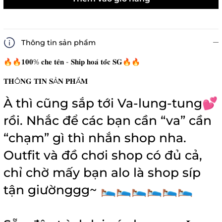
Thông tin sản phẩm
🔥🔥𝟏𝟎𝟎% 𝐜𝐡𝐞 𝐭𝐞̂𝐧 - 𝐒𝐡𝐢𝐩 𝐡𝐨𝐚̉ 𝐭𝐨̂́𝐜 𝐒𝐆🔥🔥
𝐓𝐇Ô𝐍𝐆 𝐓𝐈𝐍 𝐒Ả𝐍 𝐏𝐇Ẩ𝐌
À thì cũng sắp tới Va-lung-tung💕
rồi. Nhắc để các bạn cần “va” cần
“chạm” gì thì nhắn shop nha.
Outfit và đồ chơi shop có đủ cả,
chỉ chờ mấy bạn alo là shop síp
tận giườnggg~ 🛌🛌🛌🛌🛌🛌