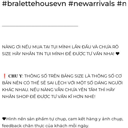
#bralettehousevn
#newarrivals
#n
______________________________________
NÀNG ƠI NẾU MUA TẠI TỤI MÌNH LẦN ĐẦU VÀ CHƯA RÕ
SIZE HÃY NHẮN TIN TỤI MÌNH ĐỂ ĐƯỢC TƯ VẤN NHA! ❤️
❗️ 𝐂𝐇𝐔́ 𝐘́: THÔNG SỐ TRÊN BẢNG SIZE LÀ THÔNG SỐ CƠ
BẢN NÊN CÓ THỂ SẼ SAI LỆCH VỚI MỘT SỐ DÁNG NGƯỜI
KHÁC NHAU. NẾU NÀNG VẪN CHƯA YÊN TÂM THÌ HÃY
NHẮN SHOP ĐỂ ĐƯỢC TƯ VẤN KĨ HƠN NHÉ!
❤️Hình nền sản phẩm tự chụp, cam kết hàng y ảnh chụp,
feedback chân thực của khách mỗi ngày.