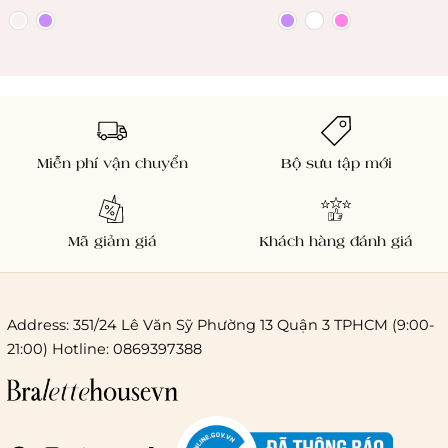
Miễn phí vận chuyển
Bộ sưu tập mới
Mã giảm giá
Khách hàng đánh giá
Address: 351/24 Lê Văn Sỹ Phường 13 Quận 3 TPHCM (9:00-
21:00) Hotline: 0869397388
Chi phí giao hàng