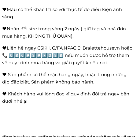
❤️Màu có thể khác 1 tí so với thực tế do điều kiện ánh
sáng.
❤️Nhận đổi size trong vòng 2 ngày ( giữ tag và hoá đơn
mua hàng, KHÔNG THỬ QUẦN).
❤️Liên hệ ngay CSKH, G/FA.NPAG.E: Bralettehousevn hoặc
📞:0️⃣8️⃣6️⃣9️⃣3️⃣9️⃣7️⃣3️⃣8️⃣8️⃣ nếu muốn được hỗ trợ thêm
về quy trình mua hàng và giải quyết khiếu nại.
❤️ Sản phẩm có thể mặc hàng ngày, hoặc trong những
dịp đặc biệt. Sản phẩm không bảo hành.
❤️ Khách hàng vui lòng đọc kĩ quy định đổi trả ngay bên
dưới nhé ạ!