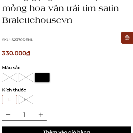
mỏng hoa văn trái tim satin
Bralettehousevn
SKU:
S2370DENL
330.000₫
Màu sắc
Kích thước
L
M
Thêm vào giỏ hàng