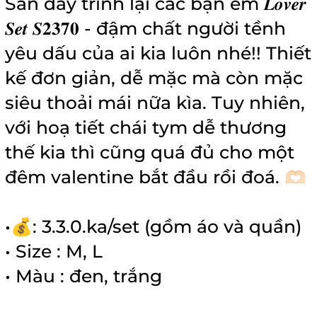
Sẵn đây trình lại các bạn em 𝑳𝒐𝒗𝒆𝒓
𝑺𝒆𝒕 𝑺𝟐𝟑𝟕𝟎 - đậm chất người tềnh
yêu dấu của ai kia luôn nhé!! Thiết
kế đơn giản, dễ mặc mà còn mặc
siêu thoải mái nữa kìa. Tuy nhiên,
với hoạ tiết chái tym dễ thương
thế kia thì cũng quá đủ cho một
đêm valentine bắt đầu rồi đoá. 🫶🏻
•💰: 3.3.0.ka/set (gồm áo và quần)
• Size : M, L
• Màu : đen, trắng