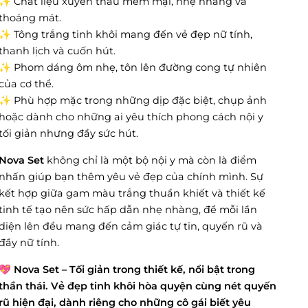
✨ Chất liệu xuyên thấu mềm mại, nhẹ nhàng và
thoáng mát.
✨ Tông trắng tinh khôi mang đến vẻ đẹp nữ tính,
thanh lịch và cuốn hút.
✨ Phom dáng ôm nhẹ, tôn lên đường cong tự nhiên
của cơ thể.
✨ Phù hợp mặc trong những dịp đặc biệt, chụp ảnh
hoặc dành cho những ai yêu thích phong cách nội y
tối giản nhưng đầy sức hút.
Nova Set
không chỉ là một bộ nội y mà còn là điểm
nhấn giúp bạn thêm yêu vẻ đẹp của chính mình. Sự
kết hợp giữa gam màu trắng thuần khiết và thiết kế
tinh tế tạo nên sức hấp dẫn nhẹ nhàng, để mỗi lần
diện lên đều mang đến cảm giác tự tin, quyến rũ và
đầy nữ tính.
💖
Nova Set – Tối giản trong thiết kế, nổi bật trong
thần thái. Vẻ đẹp tinh khôi hòa quyện cùng nét quyến
rũ hiện đại, dành riêng cho những cô gái biết yêu