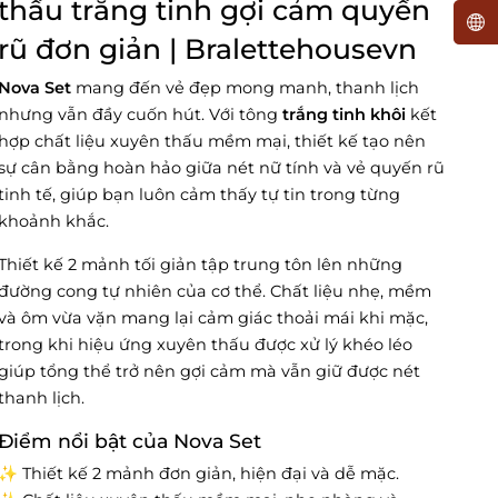
thấu trắng tinh gợi cảm quyến
rũ đơn giản | Bralettehousevn
Nova Set
mang đến vẻ đẹp mong manh, thanh lịch
nhưng vẫn đầy cuốn hút. Với tông
trắng tinh khôi
kết
hợp chất liệu xuyên thấu mềm mại, thiết kế tạo nên
sự cân bằng hoàn hảo giữa nét nữ tính và vẻ quyến rũ
tinh tế, giúp bạn luôn cảm thấy tự tin trong từng
khoảnh khắc.
Thiết kế 2 mảnh tối giản tập trung tôn lên những
đường cong tự nhiên của cơ thể. Chất liệu nhẹ, mềm
và ôm vừa vặn mang lại cảm giác thoải mái khi mặc,
trong khi hiệu ứng xuyên thấu được xử lý khéo léo
giúp tổng thể trở nên gợi cảm mà vẫn giữ được nét
thanh lịch.
Điểm nổi bật của Nova Set
✨ Thiết kế 2 mảnh đơn giản, hiện đại và dễ mặc.