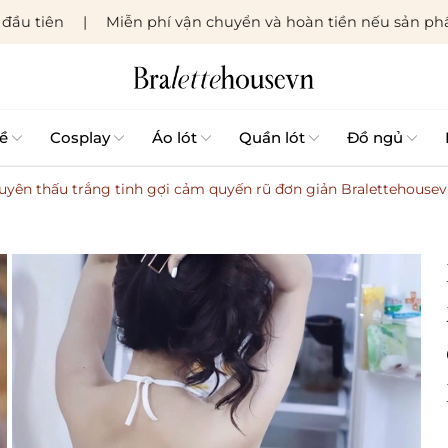
đầu tiên
Miễn phí vận chuyển và hoàn tiền nếu sản phẩ
ề
Cosplay
Áo lót
Quần lót
Đồ ngủ
uyên thấu trắng tinh gợi cảm quyến rũ đơn giản Bralettehouse