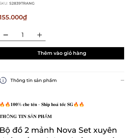
SKU:
S2839TRANG
155.000₫
Thêm vào giỏ hàng
Thông tin sản phẩm
🔥🔥𝟏𝟎𝟎% 𝐜𝐡𝐞 𝐭𝐞̂𝐧 - 𝐒𝐡𝐢𝐩 𝐡𝐨𝐚̉ 𝐭𝐨̂́𝐜 𝐒𝐆🔥🔥
𝐓𝐇Ô𝐍𝐆 𝐓𝐈𝐍 𝐒Ả𝐍 𝐏𝐇Ẩ𝐌
Bộ đồ 2 mảnh Nova Set xuyên