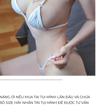
______________________________________
NÀNG ƠI NẾU MUA TẠI TỤI MÌNH LẦN ĐẦU VÀ CHƯA
RÕ SIZE HÃY NHẮN TIN TỤI MÌNH ĐỂ ĐƯỢC TƯ VẤN