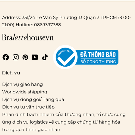
Address: 351/24 Lê Văn Sỹ Phường 13 Quận 3 TPHCM (9:00-
21:00) Hotline: 0869397388
Chi phí giao hàng
Giao hàng trong ngày (hoả tốc)
Dịch vụ
Dịch vụ giao hàng
Worldwide shipping
Giao hàng tiêu chuẩn:
Dịch vụ đóng gói/ Tặng quà
Hồ Chí Minh:
Áp dụng theo bảng giá cước của ĐVVC
Dịch vụ tư vấn trực tiếp
Vietelpost/ Giaohangtietkiem và 1 số đối tác vận chuyển
Phân định trách nhiệm của thương nhân, tổ chức cung
khác
ứng dịch vụ logistics về cung cấp chứng từ hàng hóa
Hà Nội và các tỉnh thành khác:
Áp dụng theo bảng giá
trong quá trình giao nhận
cước của ĐVVC Vietelpost/ Giaohangtietkiem... và 1 số đối