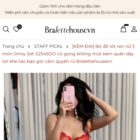
Giảm 10% cho đơn hàng đầu tiên
Miễn phí vận chuyển và hoàn tiền nếu sản phẩm bị lỗi từ nhà sản xuất
0
Trang chủ
STAFF PICKs
[KÈM ĐAI] Bộ đồ lót ren nữ 3
món Onny Set S2545DO có gọng không mút kèm quần dây
lọt khe táo bạo gợi cảm quyến rũ Bralettehousevn