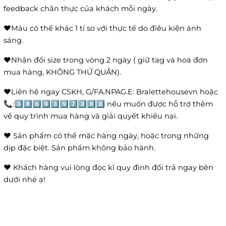
feedback chân thực của khách mỗi ngày.
❤️Màu có thể khác 1 tí so với thực tế do điều kiện ánh
sáng.
❤️Nhận đổi size trong vòng 2 ngày ( giữ tag và hoá đơn
mua hàng, KHÔNG THỬ QUẦN).
❤️Liên hệ ngay CSKH, G/FA.NPAG.E: Bralettehousevn hoặc
📞:0️⃣8️⃣6️⃣9️⃣3️⃣9️⃣7️⃣3️⃣8️⃣8️⃣ nếu muốn được hỗ trợ thêm
về quy trình mua hàng và giải quyết khiếu nại.
❤️ Sản phẩm có thể mặc hàng ngày, hoặc trong những
dịp đặc biệt. Sản phẩm không bảo hành.
❤️ Khách hàng vui lòng đọc kĩ quy định đổi trả ngay bên
dưới nhé ạ!