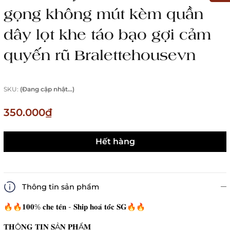
gọng không mút kèm quần
dây lọt khe táo bạo gợi cảm
quyến rũ Bralettehousevn
SKU:
(Đang cập nhật...)
350.000₫
Hết hàng
Thông tin sản phẩm
🔥🔥𝟏𝟎𝟎% 𝐜𝐡𝐞 𝐭𝐞̂𝐧 - 𝐒𝐡𝐢𝐩 𝐡𝐨𝐚̉ 𝐭𝐨̂́𝐜 𝐒𝐆🔥🔥
𝐓𝐇Ô𝐍𝐆 𝐓𝐈𝐍 𝐒Ả𝐍 𝐏𝐇Ẩ𝐌