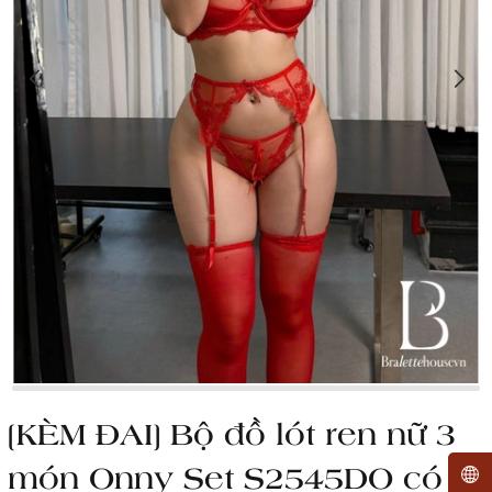
[KÈM ĐAI] Bộ đồ lót ren nữ 3
món Onny Set S2545DO có