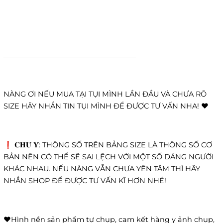
______________________________________
NÀNG ƠI NẾU MUA TẠI TỤI MÌNH LẦN ĐẦU VÀ CHƯA RÕ
SIZE HÃY NHẮN TIN TỤI MÌNH ĐỂ ĐƯỢC TƯ VẤN NHA! ❤️
❗️ 𝐂𝐇𝐔́ 𝐘́: THÔNG SỐ TRÊN BẢNG SIZE LÀ THÔNG SỐ CƠ
BẢN NÊN CÓ THỂ SẼ SAI LỆCH VỚI MỘT SỐ DÁNG NGƯỜI
KHÁC NHAU. NẾU NÀNG VẪN CHƯA YÊN TÂM THÌ HÃY
NHẮN SHOP ĐỂ ĐƯỢC TƯ VẤN KĨ HƠN NHÉ!
❤️Hình nền sản phẩm tự chụp, cam kết hàng y ảnh chụp,