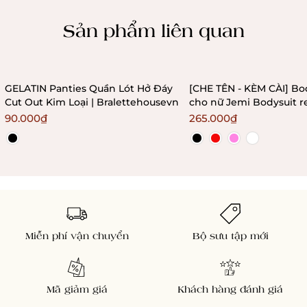
Chính sách kiểm hàng
Sản phẩm liên quan
GELATIN Panties Quần Lót Hở Đáy
[CHE TÊN - KÈM CÀI] Bo
Cut Out Kim Loại | Bralettehousevn
cho nữ Jemi Bodysuit r
không gọng không mú
90.000₫
265.000₫
Bralettehousevn
Miễn phí vận chuyển
Bộ sưu tập mới
Mã giảm giá
Khách hàng đánh giá