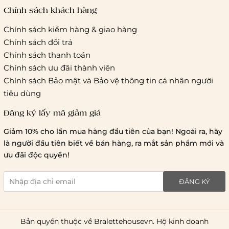
tác vận chuyển khác
Chính sách khách hàng
Chính sách kiểm hàng & giao hàng
Thời gian giao hàng
Chính sách đổi trả
Hồ Chí Minh:
Chính sách thanh toán
Chính sách ưu đãi thành viên
Hà Nội và các tỉnh thành khá
Chính sách Bảo mật và Bảo vệ thông tin cá nhân người
tiêu dùng
Đăng ký lấy mã giảm giá
Lưu ý chung về chính sách vận chuyển
Giảm 10% cho lần mua hàng đầu tiên của bạn! Ngoài ra, hãy
1 triệu đồng
là người đầu tiên biết về bán hàng, ra mắt sản phẩm mới và
giao hàng trong ngày
Bralettehousevn
hỗ trợ
ưu đãi độc quyền!
chi phí vận chuyển là 20.000
giao hàng tiêu chuẩn
miễn phí ship
ĐĂNG KÝ
toàn quốc
.
Bản quyền thuộc về Bralettehousevn. Hộ kinh doanh