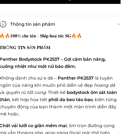
Thông tin sản phẩm
🔥🔥𝟏𝟎𝟎% 𝐜𝐡𝐞 𝐭𝐞̂𝐧 - 𝐒𝐡𝐢𝐩 𝐡𝐨𝐚̉ 𝐭𝐨̂́𝐜 𝐒𝐆🔥🔥
𝐓𝐇Ô𝐍𝐆 𝐓𝐈𝐍 𝐒Ả𝐍 𝐏𝐇Ẩ𝐌
Panther Bodystock PK2537 – Gợi cảm bản năng,
cuồng nhiệt như một nữ báo đêm.
Không dành cho sự e dè –
Panther PK2537
là tuyên
ngôn của nàng khi muốn phô diễn vẻ đẹp
hoang dã
và
quyến rũ tột cùng
. Thiết kế
bodystock ôm sát toàn
thân
, kết hợp họa tiết
phối da beo táo bạo
, biến từng
chuyển động của bạn thành một màn trình diễn đầy
mê hoặc.
Chất vải lưới co giãn mềm mại
, ôm trọn đường cong
mà vẫn thoáng nhẹ, giúp nàng thoải mái thể hiện