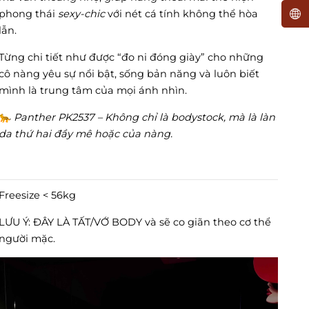
phong thái
sexy-chic
với nét cá tính không thể hòa
lẫn.
Từng chi tiết như được “đo ni đóng giày” cho những
cô nàng yêu sự nổi bật, sống bản năng và luôn biết
mình là trung tâm của mọi ánh nhìn.
🐆
Panther PK2537 – Không chỉ là bodystock, mà là làn
da thứ hai đầy mê hoặc của nàng.
Freesize < 56kg
LƯU Ý: ĐÂY LÀ TẤT/VỚ BODY và sẽ co giãn theo cơ thể
người mặc.