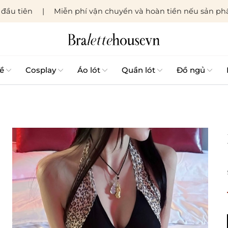
đầu tiên
Miễn phí vận chuyển và hoàn tiền nếu sản phẩ
ề
Cosplay
Áo lót
Quần lót
Đồ ngủ