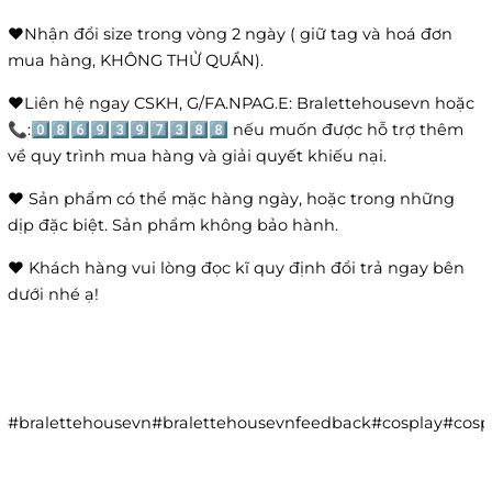
❤️Nhận đổi size trong vòng 2 ngày ( giữ tag và hoá đơn
mua hàng, KHÔNG THỬ QUẦN).
❤️Liên hệ ngay CSKH, G/FA.NPAG.E: Bralettehousevn hoặc
📞:0️⃣8️⃣6️⃣9️⃣3️⃣9️⃣7️⃣3️⃣8️⃣8️⃣ nếu muốn được hỗ trợ thêm
về quy trình mua hàng và giải quyết khiếu nại.
❤️ Sản phẩm có thể mặc hàng ngày, hoặc trong những
dịp đặc biệt. Sản phẩm không bảo hành.
❤️ Khách hàng vui lòng đọc kĩ quy định đổi trả ngay bên
dưới nhé ạ!
#bralettehousevn#bralettehousevnfeedback#cosplay#co