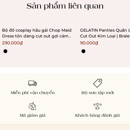
Sản phẩm liên quan
Bộ đồ cosplay hầu gái Chop Maid
GELATIN Panties Quần 
Dress tôn dáng cut out gợi cảm
Cut Out Kim Loại | Bral
Bralettehousevn
290.000₫
90.000₫
Miễn phí vận chuyển
Bộ sưu tập mới
Mã giảm giá
Khách hàng đánh giá