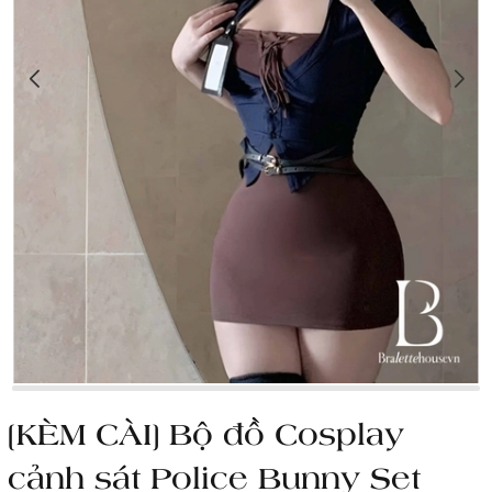
[KÈM CÀI] Bộ đồ Cosplay
cảnh sát Police Bunny Set