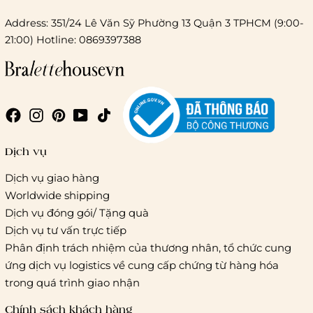
Address: 351/24 Lê Văn Sỹ Phường 13 Quận 3 TPHCM (9:00-
21:00) Hotline: 0869397388
Chi phí giao hàng
Giao hàng trong ngày (hoả tốc)
Dịch vụ
Dịch vụ giao hàng
Worldwide shipping
Giao hàng tiêu chuẩn:
Dịch vụ đóng gói/ Tặng quà
Hồ Chí Minh:
Áp dụng theo bảng giá cước của ĐVVC
Dịch vụ tư vấn trực tiếp
Vietelpost/ Giaohangtietkiem và 1 số đối tác vận chuyển
Phân định trách nhiệm của thương nhân, tổ chức cung
khác
ứng dịch vụ logistics về cung cấp chứng từ hàng hóa
Hà Nội và các tỉnh thành khác:
Áp dụng theo bảng giá
trong quá trình giao nhận
cước của ĐVVC Vietelpost/ Giaohangtietkiem... và 1 số đối
tác vận chuyển khác
Chính sách khách hàng