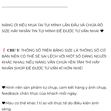
______________________________________
NÀNG ƠI NẾU MUA TẠI TỤI MÌNH LẦN ĐẦU VÀ CHƯA RÕ
SIZE HÃY NHẮN TIN TỤI MÌNH ĐỂ ĐƯỢC TƯ VẤN NHA! ❤️
❗️ 𝐂𝐇𝐔́ 𝐘́: THÔNG SỐ TRÊN BẢNG SIZE LÀ THÔNG SỐ CƠ
BẢN NÊN CÓ THỂ SẼ SAI LỆCH VỚI MỘT SỐ DÁNG NGƯỜI
KHÁC NHAU. NẾU NÀNG VẪN CHƯA YÊN TÂM THÌ HÃY
NHẮN SHOP ĐỂ ĐƯỢC TƯ VẤN KĨ HƠN NHÉ!
❤️Hình nền sản phẩm tự chụp, cam kết hàng y ảnh chụp,
feedback chân thực của khách mỗi ngày.
❤️Màu có thể khác 1 tí so với thực tế do điều kiện ánh
sáng.