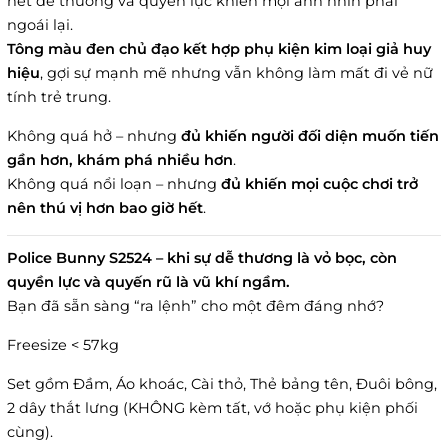
nét dễ thương và quyền lực khiến mọi ánh nhìn phải
ngoái lại.
Tông màu đen chủ đạo kết hợp phụ kiện kim loại giả huy
hiệu
, gợi sự mạnh mẽ nhưng vẫn không làm mất đi vẻ nữ
tính trẻ trung.
Không quá hở – nhưng
đủ khiến người đối diện muốn tiến
gần hơn, khám phá nhiều hơn
.
Không quá nổi loạn – nhưng
đủ khiến mọi cuộc chơi trở
nên thú vị hơn bao giờ hết
.
Police Bunny S2524 – khi sự dễ thương là vỏ bọc, còn
quyền lực và quyến rũ là vũ khí ngầm.
Bạn đã sẵn sàng “ra lệnh” cho một đêm đáng nhớ?
Freesize < 57kg
Set gồm Đầm, Áo khoác, Cài thỏ, Thẻ bảng tên, Đuôi bông,
2 dây thắt lưng (KHÔNG kèm tất, vớ hoặc phụ kiện phối
cùng).