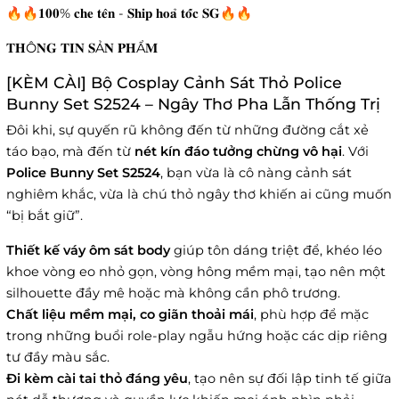
🔥🔥𝟏𝟎𝟎% 𝐜𝐡𝐞 𝐭𝐞̂𝐧 - 𝐒𝐡𝐢𝐩 𝐡𝐨𝐚̉ 𝐭𝐨̂́𝐜 𝐒𝐆🔥🔥
𝐓𝐇Ô𝐍𝐆 𝐓𝐈𝐍 𝐒Ả𝐍 𝐏𝐇Ẩ𝐌
[KÈM CÀI] Bộ Cosplay Cảnh Sát Thỏ Police
Bunny Set S2524 – Ngây Thơ Pha Lẫn Thống Trị
Đôi khi, sự quyến rũ không đến từ những đường cắt xẻ
táo bạo, mà đến từ
nét kín đáo tưởng chừng vô hại
. Với
Police Bunny Set S2524
, bạn vừa là cô nàng cảnh sát
nghiêm khắc, vừa là chú thỏ ngây thơ khiến ai cũng muốn
“bị bắt giữ”.
Thiết kế váy ôm sát body
giúp tôn dáng triệt để, khéo léo
khoe vòng eo nhỏ gọn, vòng hông mềm mại, tạo nên một
silhouette đầy mê hoặc mà không cần phô trương.
Chất liệu mềm mại, co giãn thoải mái
, phù hợp để mặc
trong những buổi role-play ngẫu hứng hoặc các dịp riêng
tư đầy màu sắc.
Đi kèm cài tai thỏ đáng yêu
, tạo nên sự đối lập tinh tế giữa