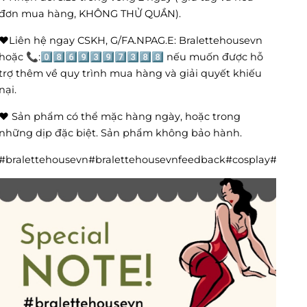
đơn mua hàng, KHÔNG THỬ QUẦN).
❤️Liên hệ ngay CSKH, G/FA.NPAG.E: Bralettehousevn
hoặc 📞:0️⃣8️⃣6️⃣9️⃣3️⃣9️⃣7️⃣3️⃣8️⃣8️⃣ nếu muốn được hỗ
trợ thêm về quy trình mua hàng và giải quyết khiếu
nại.
❤️ Sản phẩm có thể mặc hàng ngày, hoặc trong
những dịp đặc biệt. Sản phẩm không bảo hành.
#bralettehousevn#bralettehousevnfeedback#cosplay#cos