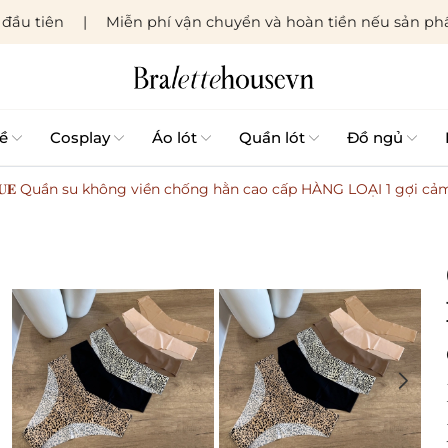
đầu tiên
Miễn phí vận chuyển và hoàn tiền nếu sản phẩ
ề
Cosplay
Áo lót
Quần lót
Đồ ngủ
 𝐬𝐮 𝐈𝐍𝐔𝐄 Quần su không viền chống hằn cao cấp HÀNG LOẠI 1 gợi