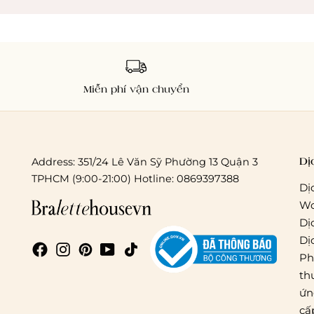
Miễn phí vận chuyển
Dị
Address: 351/24 Lê Văn Sỹ Phường 13 Quận 3
TPHCM (9:00-21:00) Hotline: 0869397388
Dị
Wo
Dị
Dị
Ph
th
ứn
cấ