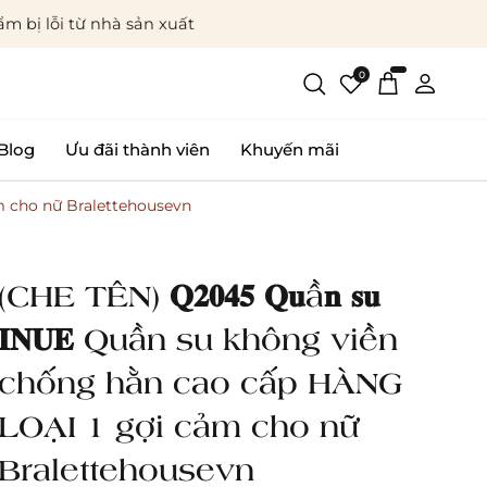
m bị lỗi từ nhà sản xuất
0
Blog
Ưu đãi thành viên
Khuyến mãi
 cảm cho nữ Bralettehousevn
(CHE TÊN) 𝐐𝟐𝟎𝟒𝟓 𝐐𝐮ầ𝐧 𝐬𝐮
𝐈𝐍𝐔𝐄 Quần su không viền
chống hằn cao cấp HÀNG
LOẠI 1 gợi cảm cho nữ
Bralettehousevn