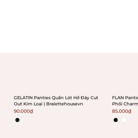
GELATIN Panties Quần Lót Hở Đáy Cut
FLAN Panti
Out Kim Loại | Bralettehousevn
Phối Charm
Braletteho
90.000₫
85.000₫