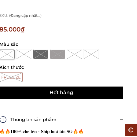
SKU:
(Đang cập nhật...)
85.000₫
Màu sắc
Kích thước
FREESIZE
Hết hàng
Thông tin sản phẩm
🔥🔥𝟏𝟎𝟎% 𝐜𝐡𝐞 𝐭𝐞̂𝐧 - 𝐒𝐡𝐢𝐩 𝐡𝐨𝐚̉ 𝐭𝐨̂́𝐜 𝐒𝐆🔥🔥