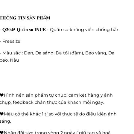
𝐓𝐇Ô𝐍𝐆 𝐓𝐈𝐍 𝐒Ả𝐍 𝐏𝐇Ẩ𝐌
- 𝐐𝟐𝟎𝟒𝟓 𝐐𝐮ầ𝐧 𝐬𝐮 𝐈𝐍𝐔𝐄 - Quần su không viền chống hằn
- Freesize
- Màu sắc : Đen, Da sáng, Da tối (đậm), Beo vàng, Da
beo, Nâu
❤️Hình nền sản phẩm tự chụp, cam kết hàng y ảnh
chụp, feedback chân thực của khách mỗi ngày.
❤️Màu có thể khác 1 tí so với thực tế do điều kiện ánh
sáng.
❤️Nhận đổi size trong vòng 2 ngày ( giữ tag và hoá