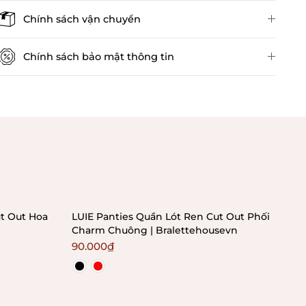
Đánh giá sản phẩm
Chính sách vận chuyển
Chính sách bảo mật thông tin
Chính sách kiểm hàng
t Out Hoa
LUIE Panties Quần Lót Ren Cut Out Phối
NOP
Charm Chuông | Bralettehousevn
Kho
90.000₫
80