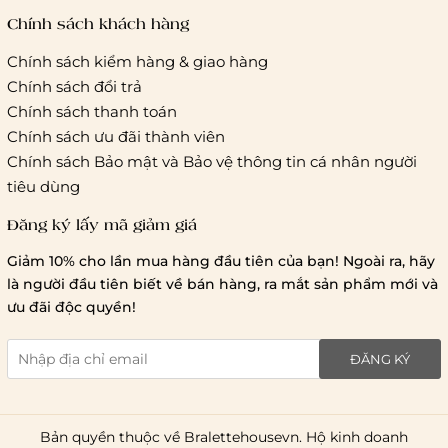
tác vận chuyển khác
Chính sách khách hàng
Chính sách kiểm hàng & giao hàng
Thời gian giao hàng
Chính sách đổi trả
Hồ Chí Minh:
Chính sách thanh toán
Chính sách ưu đãi thành viên
Hà Nội và các tỉnh thành khá
Chính sách Bảo mật và Bảo vệ thông tin cá nhân người
tiêu dùng
Đăng ký lấy mã giảm giá
Lưu ý chung về chính sách vận chuyển
Giảm 10% cho lần mua hàng đầu tiên của bạn! Ngoài ra, hãy
1 triệu đồng
là người đầu tiên biết về bán hàng, ra mắt sản phẩm mới và
giao hàng trong ngày
Bralettehousevn
hỗ trợ
ưu đãi độc quyền!
chi phí vận chuyển là 20.000
giao hàng tiêu chuẩn
miễn phí ship
ĐĂNG KÝ
toàn quốc
.
Bản quyền thuộc về Bralettehousevn. Hộ kinh doanh