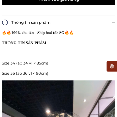
Thông tin sản phẩm
🔥🔥𝟏𝟎𝟎% 𝐜𝐡𝐞 𝐭𝐞̂𝐧 - 𝐒𝐡𝐢𝐩 𝐡𝐨𝐚̉ 𝐭𝐨̂́𝐜 𝐒𝐆🔥🔥
𝐓𝐇Ô𝐍𝐆 𝐓𝐈𝐍 𝐒Ả𝐍 𝐏𝐇Ẩ𝐌
Size 34 (áo 34 v1 < 85cm)
Size 36 (áo 36 v1 < 90cm)