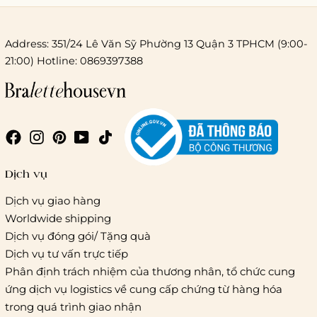
Address: 351/24 Lê Văn Sỹ Phường 13 Quận 3 TPHCM (9:00-
21:00) Hotline: 0869397388
Chi phí giao hàng
Giao hàng trong ngày (hoả tốc)
Dịch vụ
Dịch vụ giao hàng
Worldwide shipping
Giao hàng tiêu chuẩn:
Dịch vụ đóng gói/ Tặng quà
Hồ Chí Minh:
Áp dụng theo bảng giá cước của ĐVVC
Dịch vụ tư vấn trực tiếp
Vietelpost/ Giaohangtietkiem và 1 số đối tác vận chuyển
Phân định trách nhiệm của thương nhân, tổ chức cung
khác
ứng dịch vụ logistics về cung cấp chứng từ hàng hóa
Hà Nội và các tỉnh thành khác:
Áp dụng theo bảng giá
trong quá trình giao nhận
cước của ĐVVC Vietelpost/ Giaohangtietkiem... và 1 số đối