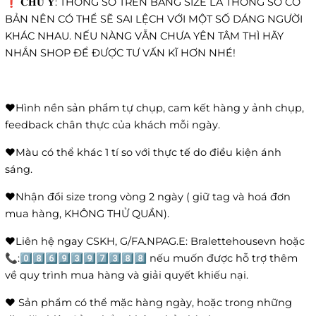
❗️ 𝐂𝐇𝐔́ 𝐘́: THÔNG SỐ TRÊN BẢNG SIZE LÀ THÔNG SỐ CƠ
BẢN NÊN CÓ THỂ SẼ SAI LỆCH VỚI MỘT SỐ DÁNG NGƯỜI
KHÁC NHAU. NẾU NÀNG VẪN CHƯA YÊN TÂM THÌ HÃY
NHẮN SHOP ĐỂ ĐƯỢC TƯ VẤN KĨ HƠN NHÉ!
❤️Hình nền sản phẩm tự chụp, cam kết hàng y ảnh chụp,
feedback chân thực của khách mỗi ngày.
❤️Màu có thể khác 1 tí so với thực tế do điều kiện ánh
sáng.
❤️Nhận đổi size trong vòng 2 ngày ( giữ tag và hoá đơn
mua hàng, KHÔNG THỬ QUẦN).
❤️Liên hệ ngay CSKH, G/FA.NPAG.E: Bralettehousevn hoặc
📞:0️⃣8️⃣6️⃣9️⃣3️⃣9️⃣7️⃣3️⃣8️⃣8️⃣ nếu muốn được hỗ trợ thêm
về quy trình mua hàng và giải quyết khiếu nại.
❤️ Sản phẩm có thể mặc hàng ngày, hoặc trong những