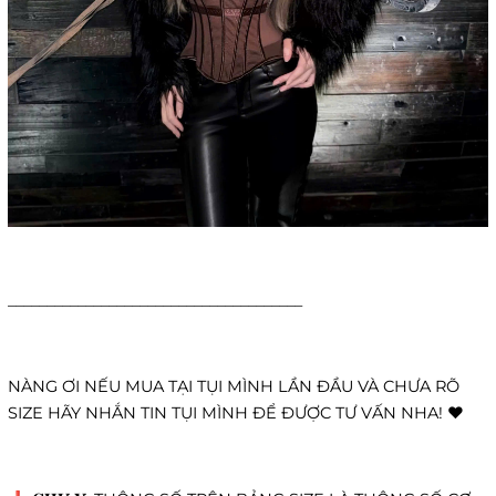
______________________________________
NÀNG ƠI NẾU MUA TẠI TỤI MÌNH LẦN ĐẦU VÀ CHƯA RÕ
SIZE HÃY NHẮN TIN TỤI MÌNH ĐỂ ĐƯỢC TƯ VẤN NHA! ❤️