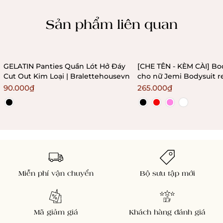
Chính sách kiểm hàng
Sản phẩm liên quan
GELATIN Panties Quần Lót Hở Đáy
[CHE TÊN - KÈM CÀI] Bo
Cut Out Kim Loại | Bralettehousevn
cho nữ Jemi Bodysuit r
không gọng không mú
90.000₫
265.000₫
Bralettehousevn
Miễn phí vận chuyển
Bộ sưu tập mới
Mã giảm giá
Khách hàng đánh giá