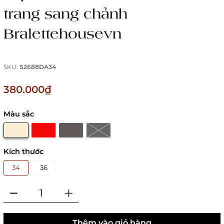
trang sang chảnh
Bralettehousevn
SKU:
S2688DA34
380.000₫
Màu sắc
Kích thước
34
36
Thêm vào giỏ hàng