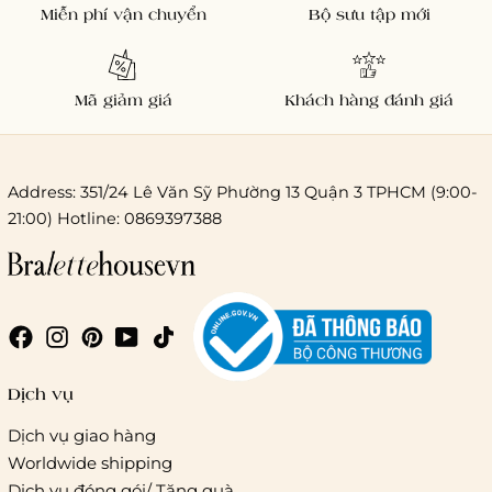
Miễn phí vận chuyển
Bộ sưu tập mới
Mã giảm giá
Khách hàng đánh giá
Address: 351/24 Lê Văn Sỹ Phường 13 Quận 3 TPHCM (9:00-
21:00) Hotline: 0869397388
Chi phí giao hàng
Giao hàng trong ngày (hoả tốc)
Dịch vụ
Dịch vụ giao hàng
Worldwide shipping
Giao hàng tiêu chuẩn:
Dịch vụ đóng gói/ Tặng quà