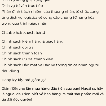
Hồ Chí Minh:
Áp dụng theo bảng giá cước của ĐVVC
Dịch vụ tư vấn trực tiếp
Vietelpost/ Giaohangtietkiem và 1 số đối tác vận chuyển
Phân định trách nhiệm của thương nhân, tổ chức cung
khác
ứng dịch vụ logistics về cung cấp chứng từ hàng hóa
Hà Nội và các tỉnh thành khác:
Áp dụng theo bảng giá
trong quá trình giao nhận
cước của ĐVVC Vietelpost/ Giaohangtietkiem... và 1 số đối
tác vận chuyển khác
Chính sách khách hàng
Chính sách kiểm hàng & giao hàng
Thời gian giao hàng
Chính sách đổi trả
Hồ Chí Minh:
Chính sách thanh toán
Chính sách ưu đãi thành viên
Hà Nội và các tỉnh thành khá
Chính sách Bảo mật và Bảo vệ thông tin cá nhân người
tiêu dùng
Đăng ký lấy mã giảm giá
Lưu ý chung về chính sách vận chuyển
Giảm 10% cho lần mua hàng đầu tiên của bạn! Ngoài ra, hãy
1 triệu đồng
là người đầu tiên biết về bán hàng, ra mắt sản phẩm mới và
giao hàng trong ngày
Bralettehousevn
hỗ trợ
ưu đãi độc quyền!
chi phí vận chuyển là 20.000