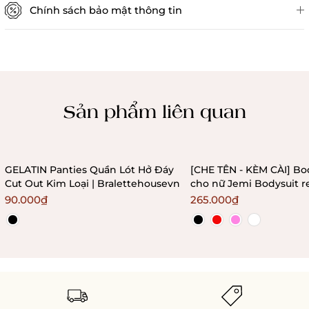
Chính sách bảo mật thông tin
Chính sách kiểm hàng
Sản phẩm liên quan
GELATIN Panties Quần Lót Hở Đáy
[CHE TÊN - KÈM CÀI] Bo
Cut Out Kim Loại | Bralettehousevn
cho nữ Jemi Bodysuit r
không gọng không mú
90.000₫
265.000₫
Bralettehousevn