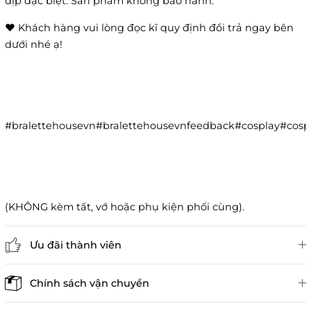
dịp đặc biệt. Sản phẩm không bảo hành.
❤️ Khách hàng vui lòng đọc kĩ quy định đổi trả ngay bên
dưới nhé ạ!
#bralettehousevn#bralettehousevnfeedback#cosplay#co
(KHÔNG kèm tất, vớ hoặc phụ kiện phối cùng).
Ưu đãi thành viên
Đánh giá sản phẩm
Chính sách vận chuyển