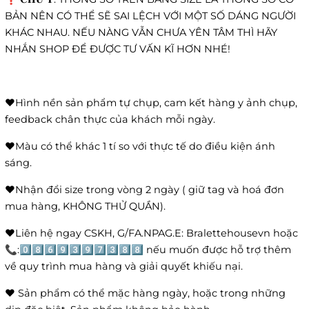
BẢN NÊN CÓ THỂ SẼ SAI LỆCH VỚI MỘT SỐ DÁNG NGƯỜI
KHÁC NHAU. NẾU NÀNG VẪN CHƯA YÊN TÂM THÌ HÃY
NHẮN SHOP ĐỂ ĐƯỢC TƯ VẤN KĨ HƠN NHÉ!
❤️Hình nền sản phẩm tự chụp, cam kết hàng y ảnh chụp,
feedback chân thực của khách mỗi ngày.
❤️Màu có thể khác 1 tí so với thực tế do điều kiện ánh
sáng.
❤️Nhận đổi size trong vòng 2 ngày ( giữ tag và hoá đơn
mua hàng, KHÔNG THỬ QUẦN).
❤️Liên hệ ngay CSKH, G/FA.NPAG.E: Bralettehousevn hoặc
📞:0️⃣8️⃣6️⃣9️⃣3️⃣9️⃣7️⃣3️⃣8️⃣8️⃣ nếu muốn được hỗ trợ thêm
về quy trình mua hàng và giải quyết khiếu nại.
❤️ Sản phẩm có thể mặc hàng ngày, hoặc trong những