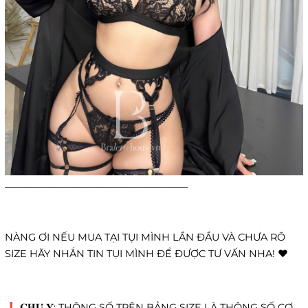
______________________________________
NÀNG ƠI NẾU MUA TẠI TỤI MÌNH LẦN ĐẦU VÀ CHƯA RÕ
SIZE HÃY NHẮN TIN TỤI MÌNH ĐỂ ĐƯỢC TƯ VẤN NHA! ❤️
❗️ 𝐂𝐇𝐔́ 𝐘́: THÔNG SỐ TRÊN BẢNG SIZE LÀ THÔNG SỐ CƠ