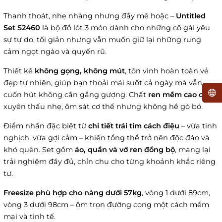
Thanh thoát, nhẹ nhàng nhưng đầy mê hoặc –
Untitled
Set S2460
là bộ đồ lót 3 món dành cho những cô gái yêu
sự tự do, tối giản nhưng vẫn muốn giữ lại những rung
cảm ngọt ngào và quyến rũ.
Thiết kế
không gọng, không mút
, tôn vinh hoàn toàn vẻ
đẹp tự nhiên, giúp bạn thoải mái suốt cả ngày mà vẫn
cuốn hút không cần gắng gượng. Chất
ren mềm cao cấp
,
xuyên thấu nhẹ, ôm sát cơ thể nhưng không hề gò bó.
Điểm nhấn đặc biệt từ
chi tiết trái tim cách điệu
– vừa tinh
nghịch, vừa gợi cảm – khiến tổng thể trở nên độc đáo và
khó quên. Set gồm
áo, quần và vớ ren đồng bộ
, mang lại
trải nghiệm đầy đủ, chỉn chu cho từng khoảnh khắc riêng
tư.
Freesize phù hợp cho nàng dưới 57kg
, vòng 1 dưới 89cm,
vòng 3 dưới 98cm – ôm trọn đường cong một cách mềm
mại và tinh tế.