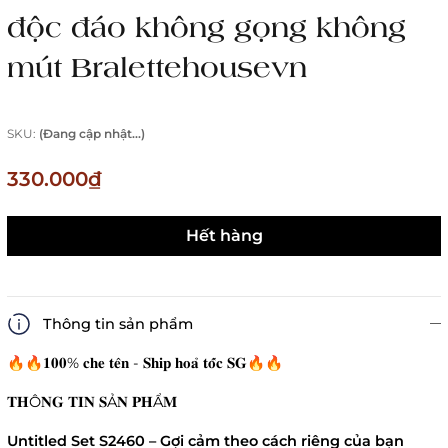
độc đáo không gọng không
mút Bralettehousevn
SKU:
(Đang cập nhật...)
330.000₫
Hết hàng
Thông tin sản phẩm
🔥🔥𝟏𝟎𝟎% 𝐜𝐡𝐞 𝐭𝐞̂𝐧 - 𝐒𝐡𝐢𝐩 𝐡𝐨𝐚̉ 𝐭𝐨̂́𝐜 𝐒𝐆🔥🔥
𝐓𝐇Ô𝐍𝐆 𝐓𝐈𝐍 𝐒Ả𝐍 𝐏𝐇Ẩ𝐌
Untitled Set S2460 – Gợi cảm theo cách riêng của bạn