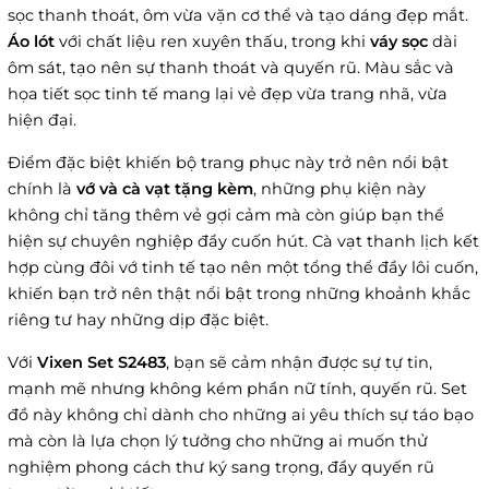
sọc thanh thoát, ôm vừa vặn cơ thể và tạo dáng đẹp mắt.
Áo lót
với chất liệu ren xuyên thấu, trong khi
váy sọc
dài
ôm sát, tạo nên sự thanh thoát và quyến rũ. Màu sắc và
họa tiết sọc tinh tế mang lại vẻ đẹp vừa trang nhã, vừa
hiện đại.
Điểm đặc biệt khiến bộ trang phục này trở nên nổi bật
chính là
vớ và cà vạt tặng kèm
, những phụ kiện này
không chỉ tăng thêm vẻ gợi cảm mà còn giúp bạn thể
hiện sự chuyên nghiệp đầy cuốn hút. Cà vạt thanh lịch kết
hợp cùng đôi vớ tinh tế tạo nên một tổng thể đầy lôi cuốn,
khiến bạn trở nên thật nổi bật trong những khoảnh khắc
riêng tư hay những dịp đặc biệt.
Với
Vixen Set S2483
, bạn sẽ cảm nhận được sự tự tin,
mạnh mẽ nhưng không kém phần nữ tính, quyến rũ. Set
đồ này không chỉ dành cho những ai yêu thích sự táo bạo
mà còn là lựa chọn lý tưởng cho những ai muốn thử
nghiệm phong cách thư ký sang trọng, đầy quyến rũ