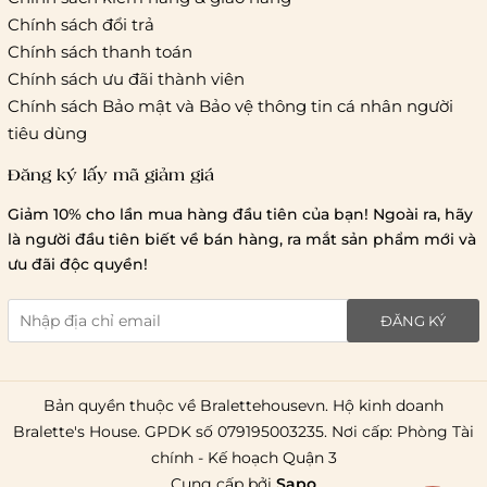
Thời gian giao hàng
Chính sách đổi trả
Hồ Chí Minh:
Chính sách thanh toán
Chính sách ưu đãi thành viên
Hà Nội và các tỉnh thành khá
Chính sách Bảo mật và Bảo vệ thông tin cá nhân người
tiêu dùng
Đăng ký lấy mã giảm giá
Lưu ý chung về chính sách vận chuyển
Giảm 10% cho lần mua hàng đầu tiên của bạn! Ngoài ra, hãy
1 triệu đồng
là người đầu tiên biết về bán hàng, ra mắt sản phẩm mới và
giao hàng trong ngày
Bralettehousevn
hỗ trợ
ưu đãi độc quyền!
chi phí vận chuyển là 20.000
giao hàng tiêu chuẩn
miễn phí ship
ĐĂNG KÝ
toàn quốc
.
Bản quyền thuộc về Bralettehousevn. Hộ kinh doanh
Bralette's House. GPDK số 079195003235. Nơi cấp: Phòng Tài
chính - Kế hoạch Quận 3
Cung cấp bởi
Sapo