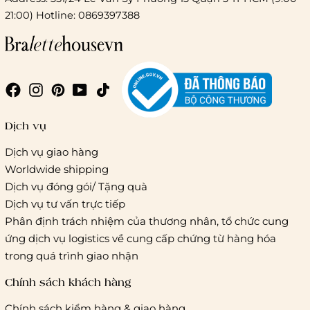
21:00) Hotline: 0869397388
Chi phí giao hàng
Giao hàng trong ngày (hoả tốc)
Dịch vụ
Dịch vụ giao hàng
Worldwide shipping
Giao hàng tiêu chuẩn:
Dịch vụ đóng gói/ Tặng quà
Hồ Chí Minh:
Áp dụng theo bảng giá cước của ĐVVC
Dịch vụ tư vấn trực tiếp
Vietelpost/ Giaohangtietkiem và 1 số đối tác vận chuyển
Phân định trách nhiệm của thương nhân, tổ chức cung
khác
ứng dịch vụ logistics về cung cấp chứng từ hàng hóa
Hà Nội và các tỉnh thành khác:
Áp dụng theo bảng giá
trong quá trình giao nhận
cước của ĐVVC Vietelpost/ Giaohangtietkiem... và 1 số đối
tác vận chuyển khác
Chính sách khách hàng
Chính sách kiểm hàng & giao hàng