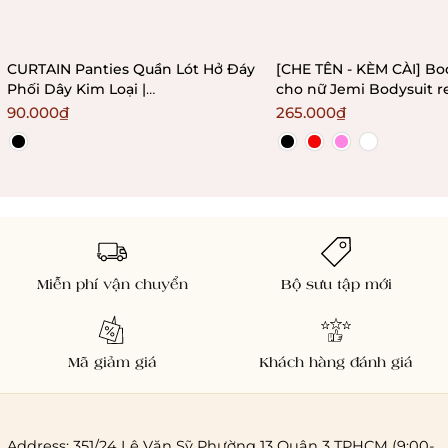
CURTAIN Panties Quần Lót Hở Đáy
[CHE TÊN - KÈM CÀI] Bo
Phối Dây Kim Loại |
cho nữ Jemi Bodysuit r
Bralettehousevn
không gọng không mú
90.000₫
265.000₫
Bralettehousevn
Miễn phí vận chuyển
Bộ sưu tập mới
Mã giảm giá
Khách hàng đánh giá
Address: 351/24 Lê Văn Sỹ Phường 13 Quận 3 TPHCM (9:00-