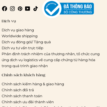
Giao hàng trong ngày (hoả tốc)
Dịch vụ
Dịch vụ giao hàng
Worldwide shipping
Giao hàng tiêu chuẩn:
Dịch vụ đóng gói/ Tặng quà
Hồ Chí Minh:
Áp dụng theo bảng giá cước của ĐVVC
Dịch vụ tư vấn trực tiếp
Vietelpost/ Giaohangtietkiem và 1 số đối tác vận chuyển
Phân định trách nhiệm của thương nhân, tổ chức cung
khác
ứng dịch vụ logistics về cung cấp chứng từ hàng hóa
Hà Nội và các tỉnh thành khác:
Áp dụng theo bảng giá
trong quá trình giao nhận
cước của ĐVVC Vietelpost/ Giaohangtietkiem... và 1 số đối
tác vận chuyển khác
Chính sách khách hàng
Chính sách kiểm hàng & giao hàng
Thời gian giao hàng
Chính sách đổi trả
Hồ Chí Minh:
Chính sách thanh toán
Chính sách ưu đãi thành viên
Hà Nội và các tỉnh thành khá