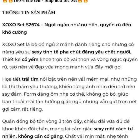
🔥🔥𝟏𝟎𝟎% 𝐜𝐡𝐞 𝐭𝐞̂𝐧 - 𝐒𝐡𝐢𝐩 𝐡𝐨𝐚̉ 𝐭𝐨̂́𝐜 𝐒𝐆🔥🔥
𝐓𝐇Ô𝐍𝐆 𝐓𝐈𝐍 𝐒Ả𝐍 𝐏𝐇Ẩ𝐌
XOXO Set S2674 – Ngọt ngào như nụ hôn, quyến rũ đến
khó cưỡng
XOXO Set là bộ đồ ngủ 2 mảnh dành riêng cho những cô
nàng yêu sự
sexy tinh tế pha chút đáng yêu chết người
.
Thiết kế
cổ yếm
khoe trọn bờ vai thon và vòng ngực quyến
rũ, tạo nên vẻ đẹp vừa mong manh vừa đầy mời gọi.
Họa tiết
trái tim
nổi bật trên nền vải mềm mại, như những
lời thì thầm yêu thương, khiến từng ánh nhìn đều trở nên
say đắm. Form dáng ôm nhẹ cơ thể, không gò bó, giúp
bạn thoải mái tận hưởng giấc ngủ nhưng vẫn giữ trọn nét
gợi cảm rất riêng.
Quần đồng bộ tôn vòng 3 tròn đầy, chiều dài vừa đủ để
khoe khéo đôi chân, mang lại cảm giác
sexy một cách tự
nhiên, không cần cố gắng
. Chất vải mịn mát, nhẹ tênh