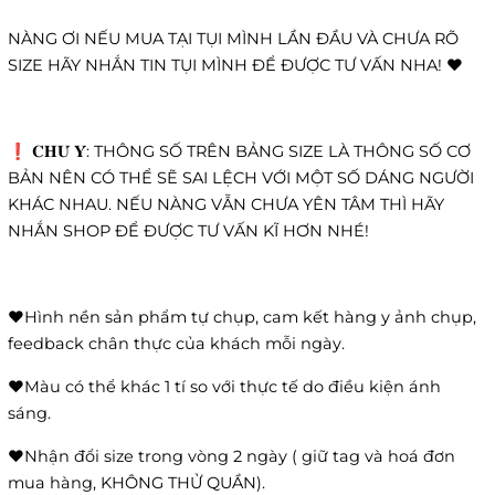
NÀNG ƠI NẾU MUA TẠI TỤI MÌNH LẦN ĐẦU VÀ CHƯA RÕ
SIZE HÃY NHẮN TIN TỤI MÌNH ĐỂ ĐƯỢC TƯ VẤN NHA! ❤️
❗️ 𝐂𝐇𝐔́ 𝐘́: THÔNG SỐ TRÊN BẢNG SIZE LÀ THÔNG SỐ CƠ
BẢN NÊN CÓ THỂ SẼ SAI LỆCH VỚI MỘT SỐ DÁNG NGƯỜI
KHÁC NHAU. NẾU NÀNG VẪN CHƯA YÊN TÂM THÌ HÃY
NHẮN SHOP ĐỂ ĐƯỢC TƯ VẤN KĨ HƠN NHÉ!
❤️Hình nền sản phẩm tự chụp, cam kết hàng y ảnh chụp,
feedback chân thực của khách mỗi ngày.
❤️Màu có thể khác 1 tí so với thực tế do điều kiện ánh
sáng.
❤️Nhận đổi size trong vòng 2 ngày ( giữ tag và hoá đơn
mua hàng, KHÔNG THỬ QUẦN).