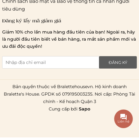
Chính sách Bảo mật và Bảo vệ thông tin cá nhân người
tiêu dùng
Đăng ký lấy mã giảm giá
Lưu ý chung về chính sách vận chuyển
Giảm 10% cho lần mua hàng đầu tiên của bạn! Ngoài ra, hãy
1 triệu đồng
là người đầu tiên biết về bán hàng, ra mắt sản phẩm mới và
giao hàng trong ngày
Bralettehousevn
hỗ trợ
ưu đãi độc quyền!
chi phí vận chuyển là 20.000
giao hàng tiêu chuẩn
miễn phí ship
ĐĂNG KÝ
toàn quốc
.
Bản quyền thuộc về Bralettehousevn. Hộ kinh doanh
Bralette's House. GPDK số 079195003235. Nơi cấp: Phòng Tài
chính - Kế hoạch Quận 3
Cung cấp bởi
Sapo
Liên hệ