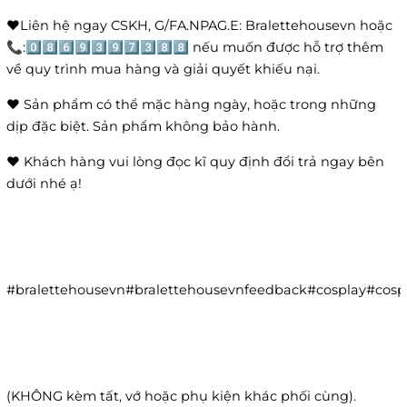
❤️Liên hệ ngay CSKH, G/FA.NPAG.E: Bralettehousevn hoặc
📞:0️⃣8️⃣6️⃣9️⃣3️⃣9️⃣7️⃣3️⃣8️⃣8️⃣ nếu muốn được hỗ trợ thêm
về quy trình mua hàng và giải quyết khiếu nại.
❤️ Sản phẩm có thể mặc hàng ngày, hoặc trong những
dịp đặc biệt. Sản phẩm không bảo hành.
❤️ Khách hàng vui lòng đọc kĩ quy định đổi trả ngay bên
dưới nhé ạ!
#bralettehousevn#bralettehousevnfeedback#cosplay#co
(KHÔNG kèm tất, vớ hoặc phụ kiện khác phối cùng).