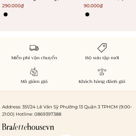
Bralettehousevn
290.000₫
90.000₫
Miễn phí vận chuyển
Bộ sưu tập mới
Mã giảm giá
Khách hàng đánh giá
Address: 351/24 Lê Văn Sỹ Phường 13 Quận 3 TPHCM (9:00-
21:00) Hotline: 0869397388
Chi phí giao hàng