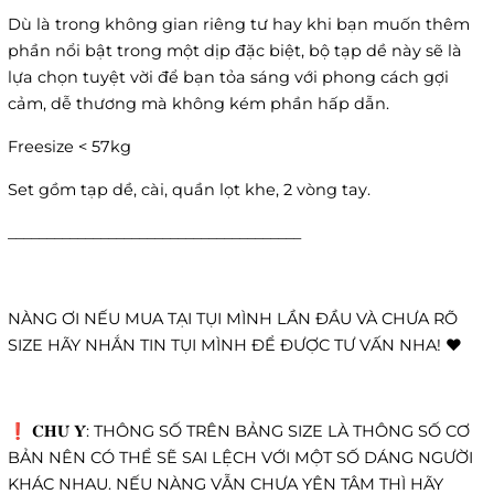
Dù là trong không gian riêng tư hay khi bạn muốn thêm
phần nổi bật trong một dịp đặc biệt, bộ tạp dề này sẽ là
lựa chọn tuyệt vời để bạn tỏa sáng với phong cách gợi
cảm, dễ thương mà không kém phần hấp dẫn.
Freesize < 57kg
Set gồm tạp dề, cài, quần lọt khe, 2 vòng tay.
______________________________________
NÀNG ƠI NẾU MUA TẠI TỤI MÌNH LẦN ĐẦU VÀ CHƯA RÕ
SIZE HÃY NHẮN TIN TỤI MÌNH ĐỂ ĐƯỢC TƯ VẤN NHA! ❤️
❗️ 𝐂𝐇𝐔́ 𝐘́: THÔNG SỐ TRÊN BẢNG SIZE LÀ THÔNG SỐ CƠ
BẢN NÊN CÓ THỂ SẼ SAI LỆCH VỚI MỘT SỐ DÁNG NGƯỜI
KHÁC NHAU. NẾU NÀNG VẪN CHƯA YÊN TÂM THÌ HÃY