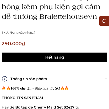
bóng kèm phụ kiện gợi cảm
dễ thương Bralettehousevn
SKU:
(Đang cập nhật...)
290.000₫
Hết hàng
Thông tin sản phẩm
🔥🔥𝟏𝟎𝟎% 𝐜𝐡𝐞 𝐭𝐞̂𝐧 - 𝐒𝐡𝐢𝐩 𝐡𝐨𝐚̉ 𝐭𝐨̂́𝐜 𝐒𝐆🔥🔥
𝐓𝐇Ô𝐍𝐆 𝐓𝐈𝐍 𝐒Ả𝐍 𝐏𝐇Ẩ𝐌
Hãy để
Bộ tạp dề Cherry Maid Set S2437
từ