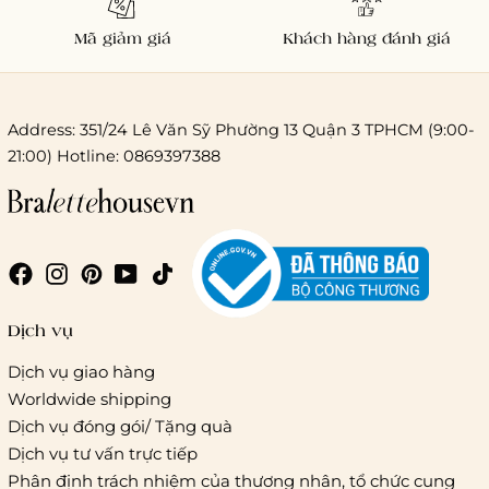
Mã giảm giá
Khách hàng đánh giá
Address: 351/24 Lê Văn Sỹ Phường 13 Quận 3 TPHCM (9:00-
21:00) Hotline: 0869397388
Chi phí giao hàng
Giao hàng trong ngày (hoả tốc)
Dịch vụ
Dịch vụ giao hàng
Worldwide shipping
Giao hàng tiêu chuẩn:
Dịch vụ đóng gói/ Tặng quà
Hồ Chí Minh:
Áp dụng theo bảng giá cước của ĐVVC
Dịch vụ tư vấn trực tiếp
Vietelpost/ Giaohangtietkiem và 1 số đối tác vận chuyển
Phân định trách nhiệm của thương nhân, tổ chức cung