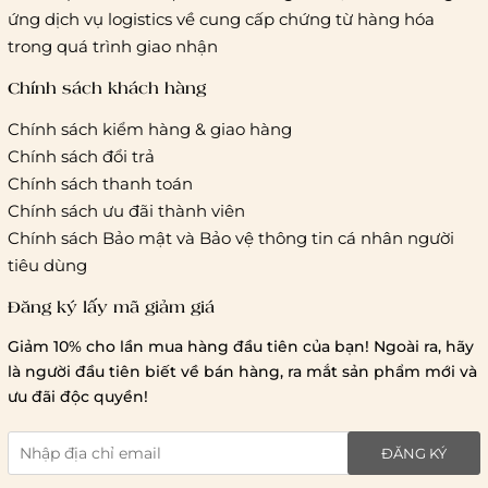
khác
ứng dịch vụ logistics về cung cấp chứng từ hàng hóa
Hà Nội và các tỉnh thành khác:
Áp dụng theo bảng giá
trong quá trình giao nhận
cước của ĐVVC Vietelpost/ Giaohangtietkiem... và 1 số đối
tác vận chuyển khác
Chính sách khách hàng
Chính sách kiểm hàng & giao hàng
Thời gian giao hàng
Chính sách đổi trả
Hồ Chí Minh:
Chính sách thanh toán
Chính sách ưu đãi thành viên
Hà Nội và các tỉnh thành khá
Chính sách Bảo mật và Bảo vệ thông tin cá nhân người
tiêu dùng
Đăng ký lấy mã giảm giá
Lưu ý chung về chính sách vận chuyển
Giảm 10% cho lần mua hàng đầu tiên của bạn! Ngoài ra, hãy
1 triệu đồng
là người đầu tiên biết về bán hàng, ra mắt sản phẩm mới và
giao hàng trong ngày
Bralettehousevn
hỗ trợ
ưu đãi độc quyền!
chi phí vận chuyển là 20.000
giao hàng tiêu chuẩn
miễn phí ship
ĐĂNG KÝ
toàn quốc
.