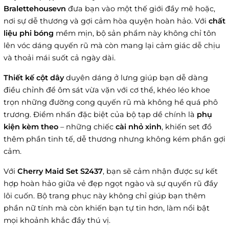
Bralettehousevn
đưa bạn vào một thế giới đầy mê hoặc,
nơi sự dễ thương và gợi cảm hòa quyện hoàn hảo. Với
chất
liệu phi bóng
mềm mịn, bộ sản phẩm này không chỉ tôn
lên vóc dáng quyến rũ mà còn mang lại cảm giác dễ chịu
và thoải mái suốt cả ngày dài.
Thiết kế cột dây
duyên dáng ở lưng giúp bạn dễ dàng
điều chỉnh để ôm sát vừa vặn với cơ thể, khéo léo khoe
trọn những đường cong quyến rũ mà không hề quá phô
trương. Điểm nhấn đặc biệt của bộ tạp dề chính là
phụ
kiện kèm theo
– những chiếc
cài nhỏ xinh
, khiến set đồ
thêm phần tinh tế, dễ thương nhưng không kém phần gợi
cảm.
Với
Cherry Maid Set S2437
, bạn sẽ cảm nhận được sự kết
hợp hoàn hảo giữa vẻ đẹp ngọt ngào và sự quyến rũ đầy
lôi cuốn. Bộ trang phục này không chỉ giúp bạn thêm
phần nữ tính mà còn khiến bạn tự tin hơn, làm nổi bật
mọi khoảnh khắc đầy thú vị.