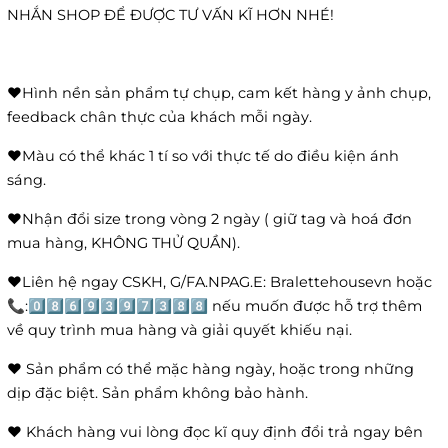
NHẮN SHOP ĐỂ ĐƯỢC TƯ VẤN KĨ HƠN NHÉ!
❤️Hình nền sản phẩm tự chụp, cam kết hàng y ảnh chụp,
feedback chân thực của khách mỗi ngày.
❤️Màu có thể khác 1 tí so với thực tế do điều kiện ánh
sáng.
❤️Nhận đổi size trong vòng 2 ngày ( giữ tag và hoá đơn
mua hàng, KHÔNG THỬ QUẦN).
❤️Liên hệ ngay CSKH, G/FA.NPAG.E: Bralettehousevn hoặc
📞:0️⃣8️⃣6️⃣9️⃣3️⃣9️⃣7️⃣3️⃣8️⃣8️⃣ nếu muốn được hỗ trợ thêm
về quy trình mua hàng và giải quyết khiếu nại.
❤️ Sản phẩm có thể mặc hàng ngày, hoặc trong những
dịp đặc biệt. Sản phẩm không bảo hành.
❤️ Khách hàng vui lòng đọc kĩ quy định đổi trả ngay bên