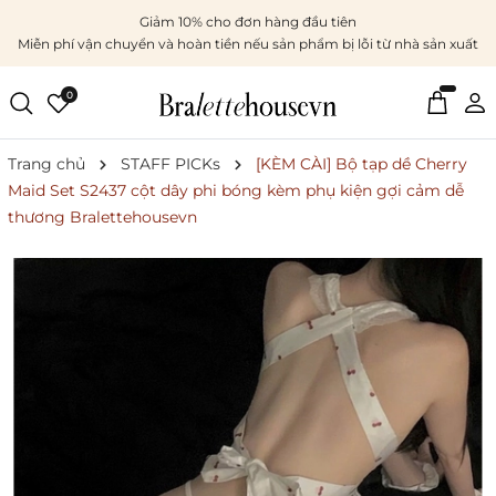
Giảm 10% cho đơn hàng đầu tiên
Miễn phí vận chuyển và hoàn tiền nếu sản phẩm bị lỗi từ nhà sản xuất
0
Trang chủ
STAFF PICKs
[KÈM CÀI] Bộ tạp dề Cherry
Maid Set S2437 cột dây phi bóng kèm phụ kiện gợi cảm dễ
thương Bralettehousevn