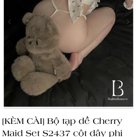
[KÈM CÀI] Bộ tạp dề Cherry
Maid Set S2437 cột dây phi