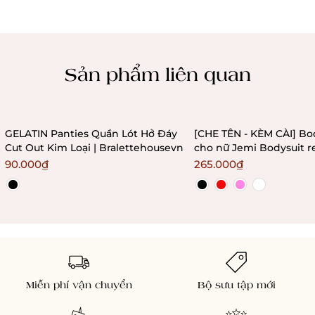
Chính sách kiểm hàng
Sản phẩm liên quan
GELATIN Panties Quần Lót Hở Đáy
[CHE TÊN - KÈM CÀI] Bo
Cut Out Kim Loại | Bralettehousevn
cho nữ Jemi Bodysuit r
không gọng không mú
90.000₫
265.000₫
Bralettehousevn
Miễn phí vận chuyển
Bộ sưu tập mới