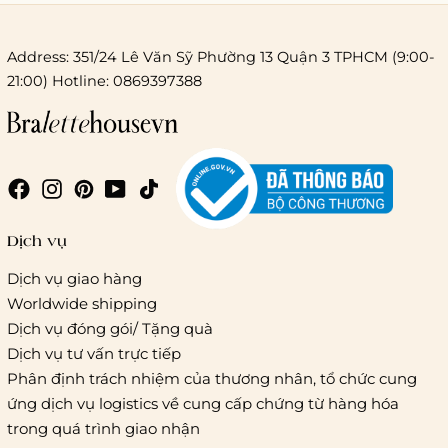
Address: 351/24 Lê Văn Sỹ Phường 13 Quận 3 TPHCM (9:00-
21:00) Hotline: 0869397388
Chi phí giao hàng
Giao hàng trong ngày (hoả tốc)
Dịch vụ
Dịch vụ giao hàng
Worldwide shipping
Giao hàng tiêu chuẩn:
Dịch vụ đóng gói/ Tặng quà
Hồ Chí Minh:
Áp dụng theo bảng giá cước của ĐVVC
Dịch vụ tư vấn trực tiếp
Vietelpost/ Giaohangtietkiem và 1 số đối tác vận chuyển
Phân định trách nhiệm của thương nhân, tổ chức cung
khác
ứng dịch vụ logistics về cung cấp chứng từ hàng hóa
Hà Nội và các tỉnh thành khác:
Áp dụng theo bảng giá
trong quá trình giao nhận
cước của ĐVVC Vietelpost/ Giaohangtietkiem... và 1 số đối