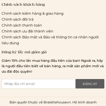
tác vận chuyển khác
Chính sách khách hàng
Chính sách kiểm hàng & giao hàng
Thời gian giao hàng
Chính sách đổi trả
Hồ Chí Minh:
Chính sách thanh toán
Chính sách ưu đãi thành viên
Hà Nội và các tỉnh thành khá
Chính sách Bảo mật và Bảo vệ thông tin cá nhân người
tiêu dùng
Đăng ký lấy mã giảm giá
Lưu ý chung về chính sách vận chuyển
Giảm 10% cho lần mua hàng đầu tiên của bạn! Ngoài ra, hãy
1 triệu đồng
là người đầu tiên biết về bán hàng, ra mắt sản phẩm mới và
giao hàng trong ngày
Bralettehousevn
hỗ trợ
ưu đãi độc quyền!
chi phí vận chuyển là 20.000
giao hàng tiêu chuẩn
miễn phí ship
ĐĂNG KÝ
toàn quốc
.
Bản quyền thuộc về Bralettehousevn. Hộ kinh doanh