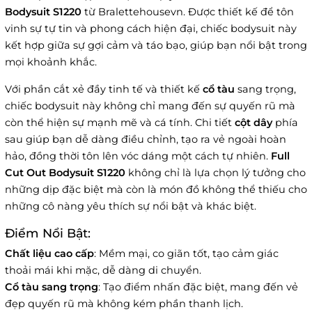
Bodysuit S1220
từ Bralettehousevn. Được thiết kế để tôn
vinh sự tự tin và phong cách hiện đại, chiếc bodysuit này
kết hợp giữa sự gợi cảm và táo bạo, giúp bạn nổi bật trong
mọi khoảnh khắc.
Với phần cắt xẻ đầy tinh tế và thiết kế
cổ tàu
sang trọng,
chiếc bodysuit này không chỉ mang đến sự quyến rũ mà
còn thể hiện sự mạnh mẽ và cá tính. Chi tiết
cột dây
phía
sau giúp bạn dễ dàng điều chỉnh, tạo ra vẻ ngoài hoàn
hảo, đồng thời tôn lên vóc dáng một cách tự nhiên.
Full
Cut Out Bodysuit S1220
không chỉ là lựa chọn lý tưởng cho
những dịp đặc biệt mà còn là món đồ không thể thiếu cho
những cô nàng yêu thích sự nổi bật và khác biệt.
Điểm Nổi Bật:
Chất liệu cao cấp
: Mềm mại, co giãn tốt, tạo cảm giác
thoải mái khi mặc, dễ dàng di chuyển.
Cổ tàu sang trọng
: Tạo điểm nhấn đặc biệt, mang đến vẻ
đẹp quyến rũ mà không kém phần thanh lịch.