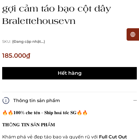
gợi cảm táo bạo cột dây
Bralettehousevn
SKU:
(Đang cập nhật...)
185.000₫
Hết hàng
Thông tin sản phẩm
🔥🔥𝟏𝟎𝟎% 𝐜𝐡𝐞 𝐭𝐞̂𝐧 - 𝐒𝐡𝐢𝐩 𝐡𝐨𝐚̉ 𝐭𝐨̂́𝐜 𝐒𝐆🔥🔥
𝐓𝐇Ô𝐍𝐆 𝐓𝐈𝐍 𝐒Ả𝐍 𝐏𝐇Ẩ𝐌
Khám phá vẻ đẹp táo bạo và quyến rũ với
Full Cut Out