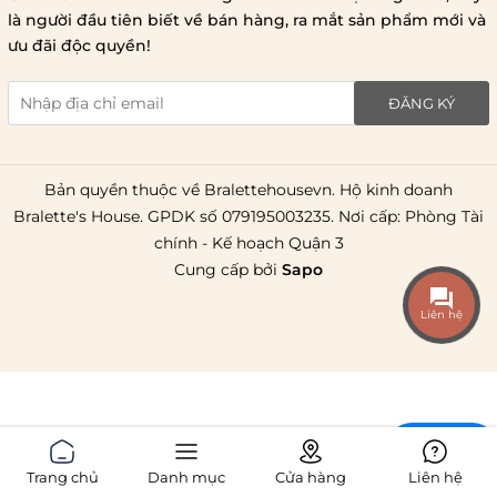
1 triệu đồng
là người đầu tiên biết về bán hàng, ra mắt sản phẩm mới và
giao hàng trong ngày
Bralettehousevn
hỗ trợ
ưu đãi độc quyền!
chi phí vận chuyển là 20.000
giao hàng tiêu chuẩn
miễn phí ship
ĐĂNG KÝ
toàn quốc
.
Bản quyền thuộc về Bralettehousevn. Hộ kinh doanh
Bralette's House. GPDK số 079195003235. Nơi cấp: Phòng Tài
chính - Kế hoạch Quận 3
Cung cấp bởi
Sapo
Liên hệ
Chat
Trang chủ
Danh mục
Cửa hàng
Liên hệ