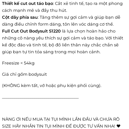
Thiết kế cut out táo bạo
: Cắt xẻ tinh tế, tạo ra một phong
cách mạnh mẽ và đầy thu hút.
Cột dây phía sau
: Tăng thêm sự gợi cảm và giúp bạn dễ
dàng điều chỉnh form dáng, tôn lên vóc dáng cơ thể.
Full Cut Out Bodysuit S1220
là lựa chọn hoàn hảo cho
những cô nàng yêu thích sự gợi cảm và táo bạo. Với thiết
kế độc đáo và tinh tế, bộ đồ liền thân này chắc chắn sẽ
giúp bạn tự tin tỏa sáng trong mọi hoàn cảnh.
Freesize < 54kg
Giá chỉ gồm bodysuit
(KHÔNG kèm tất, vớ hoặc phụ kiện phối cùng).
______________________________________
NÀNG ƠI NẾU MUA TẠI TỤI MÌNH LẦN ĐẦU VÀ CHƯA RÕ
SIZE HÃY NHẮN TIN TỤI MÌNH ĐỂ ĐƯỢC TƯ VẤN NHA! ❤️