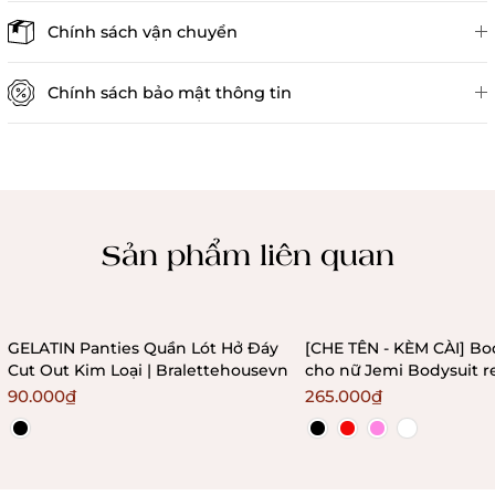
Đánh giá sản phẩm
Chính sách vận chuyển
Chính sách bảo mật thông tin
Chính sách kiểm hàng
Sản phẩm liên quan
GELATIN Panties Quần Lót Hở Đáy
[CHE TÊN - KÈM CÀI] Bo
Cut Out Kim Loại | Bralettehousevn
cho nữ Jemi Bodysuit r
không gọng không mú
90.000₫
265.000₫
Bralettehousevn