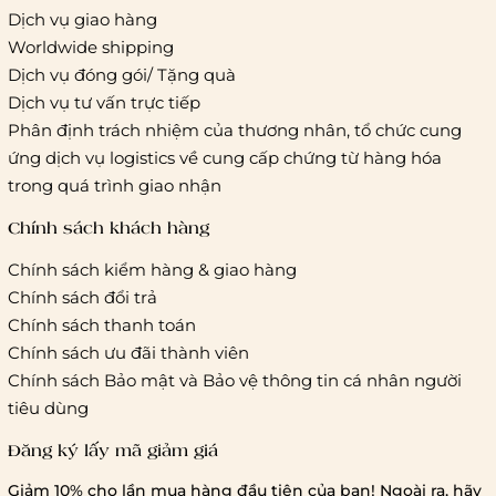
Dịch vụ giao hàng
Worldwide shipping
Giao hàng tiêu chuẩn:
Dịch vụ đóng gói/ Tặng quà
Hồ Chí Minh:
Áp dụng theo bảng giá cước của ĐVVC
Dịch vụ tư vấn trực tiếp
Vietelpost/ Giaohangtietkiem và 1 số đối tác vận chuyển
Phân định trách nhiệm của thương nhân, tổ chức cung
khác
ứng dịch vụ logistics về cung cấp chứng từ hàng hóa
Hà Nội và các tỉnh thành khác:
Áp dụng theo bảng giá
trong quá trình giao nhận
cước của ĐVVC Vietelpost/ Giaohangtietkiem... và 1 số đối
tác vận chuyển khác
Chính sách khách hàng
Chính sách kiểm hàng & giao hàng
Thời gian giao hàng
Chính sách đổi trả
Hồ Chí Minh:
Chính sách thanh toán
Chính sách ưu đãi thành viên
Hà Nội và các tỉnh thành khá
Chính sách Bảo mật và Bảo vệ thông tin cá nhân người
tiêu dùng
Đăng ký lấy mã giảm giá
Lưu ý chung về chính sách vận chuyển
Giảm 10% cho lần mua hàng đầu tiên của bạn! Ngoài ra, hãy