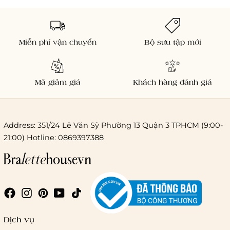
Miễn phí vận chuyển
Bộ sưu tập mới
Mã giảm giá
Khách hàng đánh giá
Address: 351/24 Lê Văn Sỹ Phường 13 Quận 3 TPHCM (9:00-
21:00) Hotline: 0869397388
Chi phí giao hàng
Giao hàng trong ngày (hoả tốc)
Dịch vụ