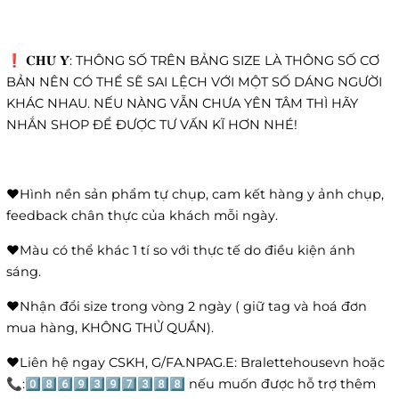
❗️ 𝐂𝐇𝐔́ 𝐘́: THÔNG SỐ TRÊN BẢNG SIZE LÀ THÔNG SỐ CƠ
BẢN NÊN CÓ THỂ SẼ SAI LỆCH VỚI MỘT SỐ DÁNG NGƯỜI
KHÁC NHAU. NẾU NÀNG VẪN CHƯA YÊN TÂM THÌ HÃY
NHẮN SHOP ĐỂ ĐƯỢC TƯ VẤN KĨ HƠN NHÉ!
❤️Hình nền sản phẩm tự chụp, cam kết hàng y ảnh chụp,
feedback chân thực của khách mỗi ngày.
❤️Màu có thể khác 1 tí so với thực tế do điều kiện ánh
sáng.
❤️Nhận đổi size trong vòng 2 ngày ( giữ tag và hoá đơn
mua hàng, KHÔNG THỬ QUẦN).
❤️Liên hệ ngay CSKH, G/FA.NPAG.E: Bralettehousevn hoặc
📞:0️⃣8️⃣6️⃣9️⃣3️⃣9️⃣7️⃣3️⃣8️⃣8️⃣ nếu muốn được hỗ trợ thêm