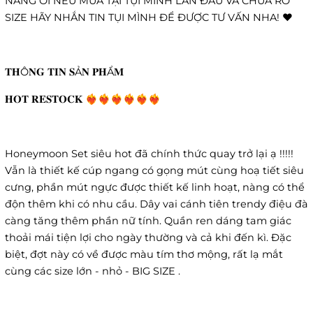
NÀNG ƠI NẾU MUA TẠI TỤI MÌNH LẦN ĐẦU VÀ CHƯA RÕ
SIZE HÃY NHẮN TIN TỤI MÌNH ĐỂ ĐƯỢC TƯ VẤN NHA! ❤️
𝐓𝐇Ô𝐍𝐆 𝐓𝐈𝐍 𝐒Ả𝐍 𝐏𝐇Ẩ𝐌
𝐇𝐎𝐓 𝐑𝐄𝐒𝐓𝐎𝐂𝐊 ❤️‍🔥❤️‍🔥❤️‍🔥❤️‍🔥❤️‍🔥❤️‍🔥
Honeymoon Set siêu hot đã chính thức quay trở lại ạ !!!!!
Vẫn là thiết kế cúp ngang có gọng mút cùng hoạ tiết siêu
cưng, phần mút ngực được thiết kế linh hoạt, nàng có thể
độn thêm khi có nhu cầu. Dây vai cánh tiên trendy điệu đà
càng tăng thêm phần nữ tính. Quần ren dáng tam giác
thoải mái tiện lợi cho ngày thường và cả khi đến kì. Đặc
biệt, đợt này có về được màu tím thơ mộng, rất lạ mắt
cùng các size lớn - nhỏ - BIG SIZE .