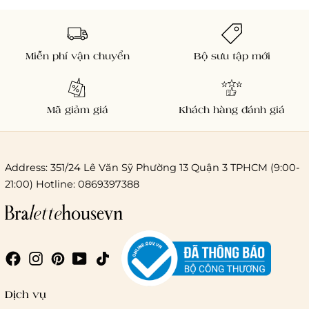
Miễn phí vận chuyển
Bộ sưu tập mới
Mã giảm giá
Khách hàng đánh giá
Address: 351/24 Lê Văn Sỹ Phường 13 Quận 3 TPHCM (9:00-
21:00) Hotline: 0869397388
Chi phí giao hàng
Giao hàng trong ngày (hoả tốc)
Dịch vụ