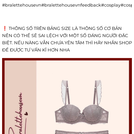
#bralettehousevn#bralettehousevnfeedback#cosplay#co
❗️ THÔNG SỐ TRÊN BẢNG SIZE LÀ THÔNG SỐ CƠ BẢN
NÊN CÓ THỂ SẼ SAI LỆCH VỚI MỘT SỐ DÁNG NGƯỜI ĐẶC
BIỆT. NẾU NÀNG VẪN CHƯA YÊN TÂM THÌ HÃY NHẮN SHOP
ĐỂ ĐƯỢC TƯ VẤN KĨ HƠN NHA