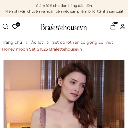
Giảm 10% cho đơn hàng đầu tiên
Miễn phí vận chuyển và hoàn tiền nếu sản phẩm bị lỗi từ nhà sản xuất
0
Trang chủ
Áo lót
Set đồ lót ren có gọng có mút
Honey moon Set S1023 Bralettehousevn