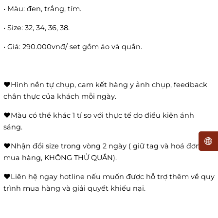
• Màu: đen, trắng, tím.
• Size: 32, 34, 36, 38.
• Giá: 290.000vnđ/ set gồm áo và quần.
❤️Hình nền tự chụp, cam kết hàng y ảnh chụp, feedback
chân thực của khách mỗi ngày.
❤️Màu có thể khác 1 tí so với thực tế do điều kiện ánh
sáng.
❤️Nhận đổi size trong vòng 2 ngày ( giữ tag và hoá đơn
mua hàng, KHÔNG THỬ QUẦN).
❤️Liên hệ ngay hotline nếu muốn được hỗ trợ thêm về quy
trình mua hàng và giải quyết khiếu nại.