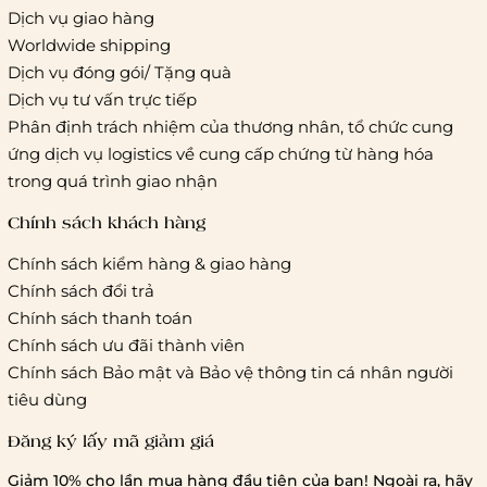
Dịch vụ giao hàng
Worldwide shipping
Giao hàng tiêu chuẩn:
Dịch vụ đóng gói/ Tặng quà
Hồ Chí Minh:
Áp dụng theo bảng giá cước của ĐVVC
Dịch vụ tư vấn trực tiếp
Vietelpost/ Giaohangtietkiem và 1 số đối tác vận chuyển
Phân định trách nhiệm của thương nhân, tổ chức cung
khác
ứng dịch vụ logistics về cung cấp chứng từ hàng hóa
Hà Nội và các tỉnh thành khác:
Áp dụng theo bảng giá
trong quá trình giao nhận
cước của ĐVVC Vietelpost/ Giaohangtietkiem... và 1 số đối
tác vận chuyển khác
Chính sách khách hàng
Chính sách kiểm hàng & giao hàng
Thời gian giao hàng
Chính sách đổi trả
Hồ Chí Minh:
Chính sách thanh toán
Chính sách ưu đãi thành viên
Hà Nội và các tỉnh thành khá
Chính sách Bảo mật và Bảo vệ thông tin cá nhân người
tiêu dùng
Đăng ký lấy mã giảm giá
Lưu ý chung về chính sách vận chuyển
Giảm 10% cho lần mua hàng đầu tiên của bạn! Ngoài ra, hãy