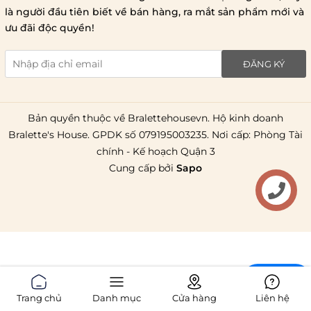
1 triệu đồng
là người đầu tiên biết về bán hàng, ra mắt sản phẩm mới và
giao hàng trong ngày
Bralettehousevn
hỗ trợ
ưu đãi độc quyền!
chi phí vận chuyển là 20.000
giao hàng tiêu chuẩn
miễn phí ship
ĐĂNG KÝ
toàn quốc
.
Bản quyền thuộc về Bralettehousevn. Hộ kinh doanh
Bralette's House. GPDK số 079195003235. Nơi cấp: Phòng Tài
chính - Kế hoạch Quận 3
Cung cấp bởi
Sapo
Liên hệ
Chat
Trang chủ
Danh mục
Cửa hàng
Liên hệ