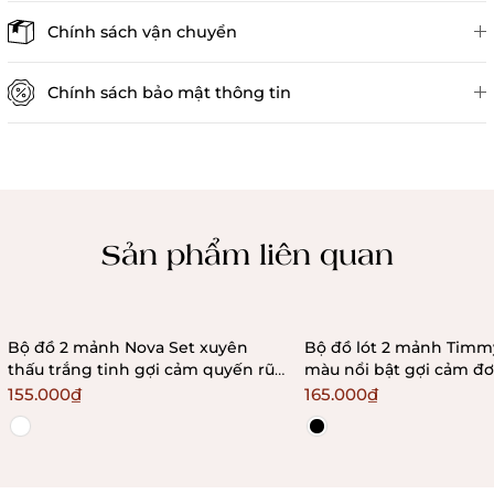
Đánh giá sản phẩm
Chính sách vận chuyển
Chính sách bảo mật thông tin
Chính sách kiểm hàng
Sản phẩm liên quan
Bộ đồ 2 mảnh Nova Set xuyên
Bộ đồ lót 2 mảnh Timmy Set phối
thấu trắng tinh gợi cảm quyến rũ
màu nổi bật gợi cảm đơ
đơn giản Bralettehousevn
quyến rũ Bralettehous
155.000₫
165.000₫