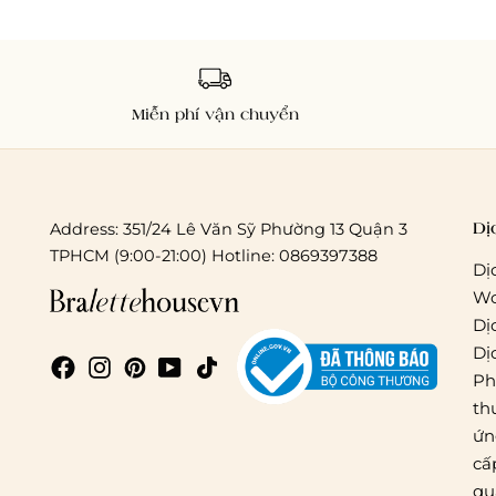
Miễn phí vận chuyển
Dị
Address: 351/24 Lê Văn Sỹ Phường 13 Quận 3
TPHCM (9:00-21:00) Hotline: 0869397388
Dị
Wo
Dị
Dị
Ph
th
ứn
cấ
qu