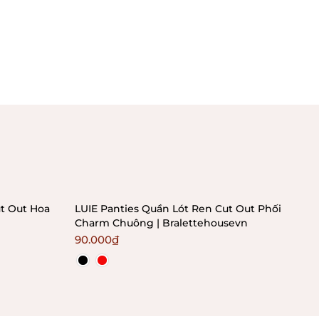
t Out Hoa
LUIE Panties Quần Lót Ren Cut Out Phối
NOP
Charm Chuông | Bralettehousevn
Kho
90.000₫
80