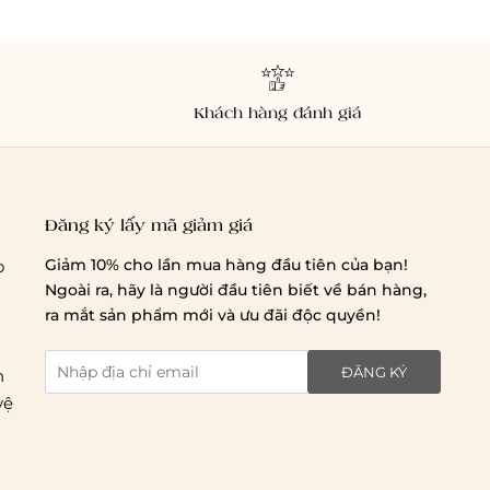
Chi phí giao hàng
Khách hàng đánh giá
Giao hàng trong ngày (hoả tốc)
Đăng ký lấy mã giảm giá
Giảm 10% cho lần mua hàng đầu tiên của bạn!
o
Giao hàng tiêu chuẩn:
Ngoài ra, hãy là người đầu tiên biết về bán hàng,
Hồ Chí Minh:
Áp dụng theo bảng giá cước của ĐVVC
ra mắt sản phẩm mới và ưu đãi độc quyền!
Vietelpost/ Giaohangtietkiem và 1 số đối tác vận
chuyển khác
ĐĂNG KÝ
n
Hà Nội và các tỉnh thành khác:
Áp dụng theo bảng giá
vệ
cước của ĐVVC Vietelpost/ Giaohangtietkiem... và 1 số
đối tác vận chuyển khác