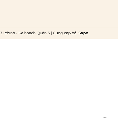
Thời gian giao hàng
Hồ Chí Minh:
Hà Nội và các tỉnh thành khá
Tài chính - Kế hoạch Quận 3
|
Cung cấp bởi
Sapo
Lưu ý chung về chính sách vận chuyển
1 triệu đồng
giao hàng trong
ngày
Bralettehousevn
hỗ trợ chi phí vận chuyển là
20.000
giao
hàng tiêu chuẩn
miễn phí ship toàn quốc
.