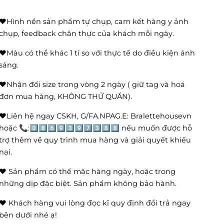
❤️Hình nền sản phẩm tự chụp, cam kết hàng y ảnh
chụp, feedback chân thực của khách mỗi ngày.
❤️Màu có thể khác 1 tí so với thực tế do điều kiện ánh
sáng.
❤️Nhận đổi size trong vòng 2 ngày ( giữ tag và hoá
đơn mua hàng, KHÔNG THỬ QUẦN).
❤️Liên hệ ngay CSKH, G/FA.NPAG.E: Bralettehousevn
hoặc 📞:0️⃣8️⃣6️⃣9️⃣3️⃣9️⃣7️⃣3️⃣8️⃣8️⃣ nếu muốn được hỗ
trợ thêm về quy trình mua hàng và giải quyết khiếu
nại.
❤️ Sản phẩm có thể mặc hàng ngày, hoặc trong
những dịp đặc biệt. Sản phẩm không bảo hành.
❤️ Khách hàng vui lòng đọc kĩ quy định đổi trả ngay
bên dưới nhé ạ!