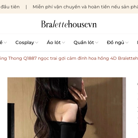
đầu tiên
Miễn phí vận chuyển và hoàn tiền nếu sản phẩ
ề
Cosplay
Áo lót
Quần lót
Đồ ngủ
sting Thong Q1887 ngọc trai gợi cảm đính hoa hồng 4D Bralette