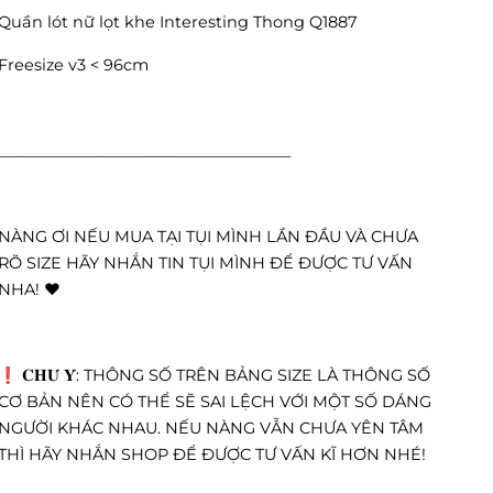
Quần lót nữ lọt khe Interesting Thong Q1887
Freesize v3 < 96cm
______________________________________
NÀNG ƠI NẾU MUA TẠI TỤI MÌNH LẦN ĐẦU VÀ CHƯA
RÕ SIZE HÃY NHẮN TIN TỤI MÌNH ĐỂ ĐƯỢC TƯ VẤN
NHA! ❤️
❗️ 𝐂𝐇𝐔́ 𝐘́: THÔNG SỐ TRÊN BẢNG SIZE LÀ THÔNG SỐ
CƠ BẢN NÊN CÓ THỂ SẼ SAI LỆCH VỚI MỘT SỐ DÁNG
NGƯỜI KHÁC NHAU. NẾU NÀNG VẪN CHƯA YÊN TÂM
THÌ HÃY NHẮN SHOP ĐỂ ĐƯỢC TƯ VẤN KĨ HƠN NHÉ!