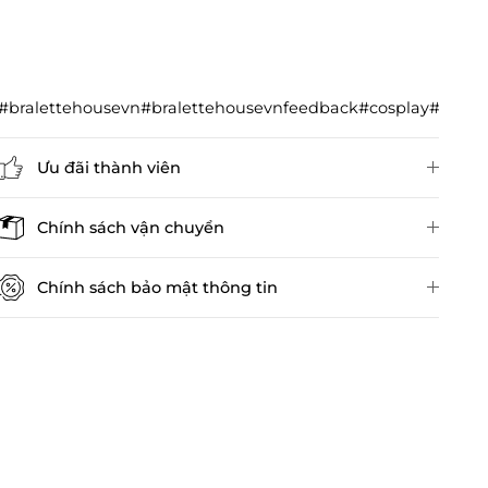
#bralettehousevn#bralettehousevnfeedback#cosplay#cos
Ưu đãi thành viên
Đánh giá sản phẩm
Chính sách vận chuyển
Chính sách bảo mật thông tin
Chính sách kiểm hàng