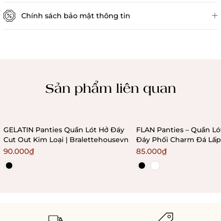
Chính sách bảo mật thông tin
Chính sách kiểm hàng
Sản phẩm liên quan
GELATIN Panties Quần Lót Hở Đáy
FLAN Panties – Quần L
Cut Out Kim Loại | Bralettehousevn
Đáy Phối Charm Đá Lấp
Cảm Bralettehousevn
90.000₫
85.000₫