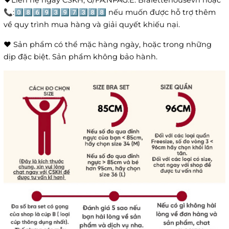
❤️Liên hệ ngay CSKH, G/FA.NPAG.E: Bralettehousevn hoặc
📞:0️⃣8️⃣6️⃣9️⃣3️⃣9️⃣7️⃣3️⃣8️⃣8️⃣ nếu muốn được hỗ trợ thêm
về quy trình mua hàng và giải quyết khiếu nại.
❤️ Sản phẩm có thể mặc hàng ngày, hoặc trong những
dịp đặc biệt. Sản phẩm không bảo hành.