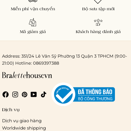
Miễn phí vận chuyển
Bộ sưu tập mới
Mã giảm giá
Khách hàng đánh giá
Address: 351/24 Lê Văn Sỹ Phường 13 Quận 3 TPHCM (9:00-
21:00) Hotline: 0869397388
Chi phí giao hàng
Giao hàng trong ngày (hoả tốc)
Dịch vụ
Dịch vụ giao hàng
Worldwide shipping