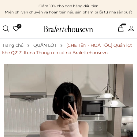
Giảm 10% cho đơn hàng đầu tiên
Miễn phí vận chuyển và hoàn tiền nếu sản phẩm bị lỗi từ nhà sản xuất
0
Trang chủ
QUẦN LÓT
[CHE TÊN - HOẢ TỐC] Quần lọt
khe Q2171 Itona Thong ren có nơ Bralettehousevn