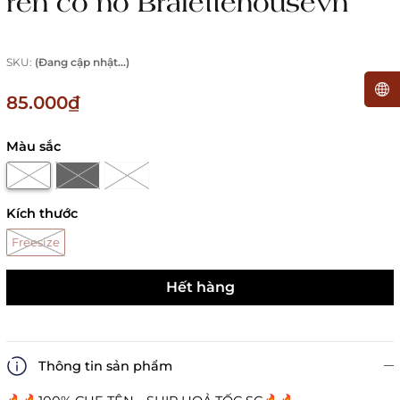
ren có nơ Bralettehousevn
SKU:
(Đang cập nhật...)
85.000₫
Màu sắc
Kích thước
Freesize
Hết hàng
Thông tin sản phẩm