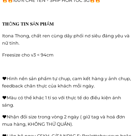
🔥🔥100% CHE TÊN - SHIP HOẢ TỐC SG🔥🔥
𝐓𝐇Ô𝐍𝐆 𝐓𝐈𝐍 𝐒Ả𝐍 𝐏𝐇Ẩ𝐌
Itona Thong, chất ren cùng dây phối nơ siêu đáng yêu và
nữ tính.
Freesize cho v3 < 94cm
❤️Hình nền sản phẩm tự chụp, cam kết hàng y ảnh chụp,
feedback chân thực của khách mỗi ngày.
❤️Màu có thể khác 1 tí so với thực tế do điều kiện ánh
sáng.
❤️Nhận đổi size trong vòng 2 ngày ( giữ tag và hoá đơn
mua hàng, KHÔNG THỬ QUẦN).