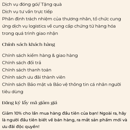
Giao hàng tiêu chuẩn:
Dịch vụ đóng gói/ Tặng quà
Hồ Chí Minh:
Áp dụng theo bảng giá cước của ĐVVC
Dịch vụ tư vấn trực tiếp
Vietelpost/ Giaohangtietkiem và 1 số đối tác vận chuyển
Phân định trách nhiệm của thương nhân, tổ chức cung
khác
ứng dịch vụ logistics về cung cấp chứng từ hàng hóa
Hà Nội và các tỉnh thành khác:
Áp dụng theo bảng giá
trong quá trình giao nhận
cước của ĐVVC Vietelpost/ Giaohangtietkiem... và 1 số đối
tác vận chuyển khác
Chính sách khách hàng
Chính sách kiểm hàng & giao hàng
Thời gian giao hàng
Chính sách đổi trả
Hồ Chí Minh:
Chính sách thanh toán
Chính sách ưu đãi thành viên
Hà Nội và các tỉnh thành khá
Chính sách Bảo mật và Bảo vệ thông tin cá nhân người
tiêu dùng
Đăng ký lấy mã giảm giá
Lưu ý chung về chính sách vận chuyển
Giảm 10% cho lần mua hàng đầu tiên của bạn! Ngoài ra, hãy
1 triệu đồng
là người đầu tiên biết về bán hàng, ra mắt sản phẩm mới và
giao hàng trong ngày
Bralettehousevn
hỗ trợ
ưu đãi độc quyền!